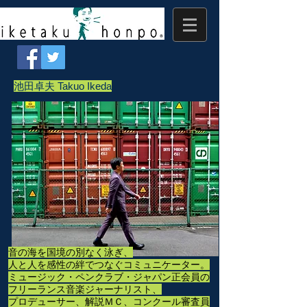
​池田卓夫 Takuo Ikeda
音の海を国境の別なく泳ぎ、
人と人を感性の絆でつなぐコミュニケーター。
ミュージック・ペンクラブ・ジャパン正会員の
フリーランス音楽ジャーナリスト、
プロデューサー、解説ＭＣ、コンクール審査員