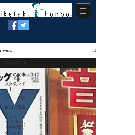
review
執筆記事
全ての記事
演奏会レポ
ート
レコード評
告知・報告
インタビュ
ー（いけた
く本舗オリ
ジナル）