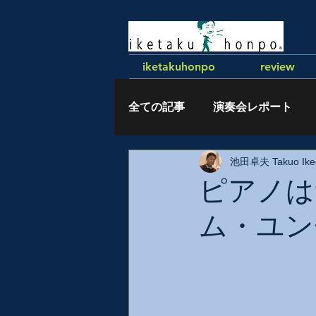
iketakuhonpo
review
全ての記事
演奏会レポート
池田卓夫 Takuo Ike
執筆記事
ピアノは
ム・ユン