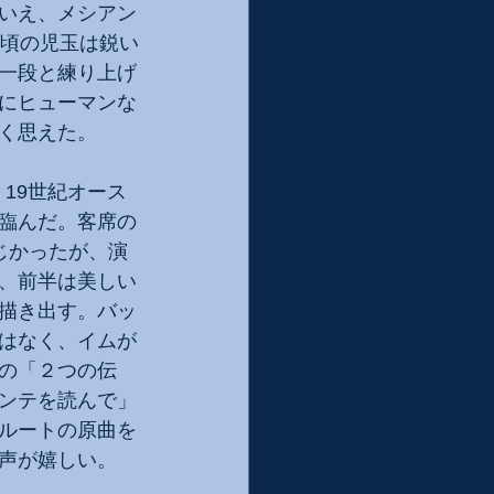
いえ、メシアン
い頃の児玉は鋭い
一段と練り上げ
にヒューマンな
く思えた。
19世紀オース
臨んだ。客席の
じかったが、演
、前半は美しい
描き出す。バッ
はなく、イムが
の「２つの伝
ンテを読んで」
ルートの原曲を
声が嬉しい。