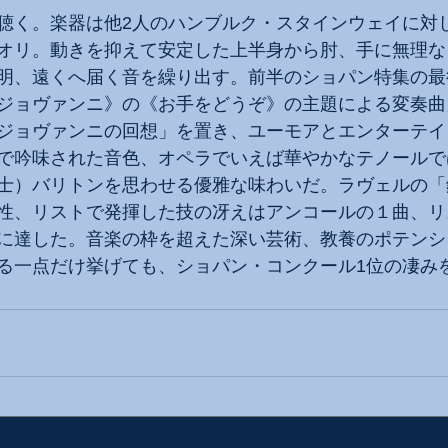
聴く。楽器は他2人のハンブルク・スタインウェイに対
オリ。動きを抑えて安定した上半身から肘、手に無理な
明、遠くへ届く音を繰り出す。前半のショパン特集の最
ジョヴァンニ》の《お手をどうぞ》の主題による変奏曲
ジョヴァンニの回想」を置き、ユーモアとエンターテイ
で吟味された音色、オペラでいえば華やかなテノールで
士）バリトンを思わせる優雅な味わいだ。ラヴェルの「
性、リストで発揮した技の冴えはアンコールの１曲、リ
に達した。音楽の枠を超えた深い芸術、教養のポテンシ
る一点だけ挙げても、ショパン・コンクール1位の凄み