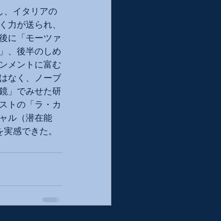
し、イタリアの
く力が送られ、
後に「モーツァ
」、後半のしめ
ンメントに富む
はなく、ノーブ
鏡」でみせた研
ストの「ラ・カ
ャル（潜在能
を実感できた。