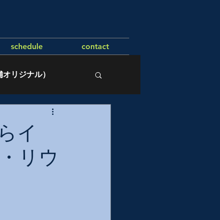
schedule
contact
舗オリジナル）
らイ
・リウ