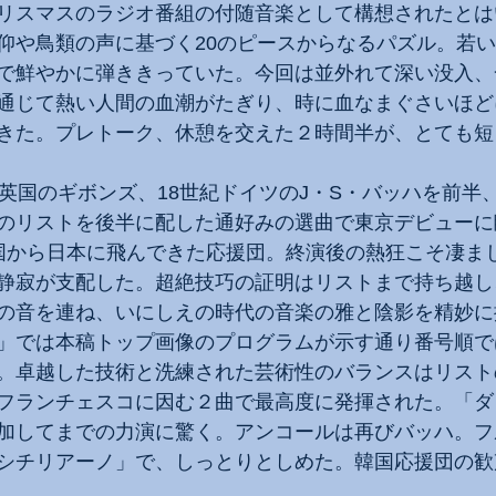
リスマスのラジオ番組の付随音楽として構想されたとは
仰や鳥類の声に基づく20のピースからなるパズル。若
で鮮やかに弾ききっていた。今回は並外れて深い没入、
通じて熱い人間の血潮がたぎり、時に血なまぐさいほど
きた。プレトーク、休憩を交えた２時間半が、とても短
紀英国のギボンズ、18世紀ドイツのJ・S・バッハを前半、
のリストを後半に配した通好みの選曲で東京デビューに
国から日本に飛んできた応援団。終演後の熱狂こそ凄ま
静寂が支配した。超絶技巧の証明はリストまで持ち越し
の音を連ね、いにしえの時代の音楽の雅と陰影を精妙に
」では本稿トップ画像のプログラムが示す通り番号順で
。卓越した技術と洗練された芸術性のバランスはリスト
フランチェスコに因む２曲で最高度に発揮された。「ダ
加してまでの力演に驚く。アンコールは再びバッハ。フ
シチリアーノ」で、しっとりとしめた。韓国応援団の歓