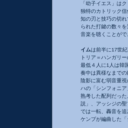
「幼子イエス」はク
独特のカトリック信
知の刃と技巧の切れ
られた打鍵の数々を
音楽を聴くことがで
イム
は前半に17世
トリア＝ハンガリー
最低４人に1人は韓
奏中は異様なまでの
陰影に富む弱音重視
ハの「シンフォニア
熟考した配列だった
説」、アッシジの聖
では一転、轟音を追
ケンプが編曲した「