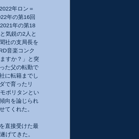
022年ロン＝
2年の第16回
21年の第18
と気鋭の2人と
聞社の支局長を
RD音楽コンク
いますか？」と突
った父の転勤で
社に転籍までし
ダで育ったリ
スモポリタンとい
傾向を論じられ
せてくれた。
を直接受けた最
を遂げてきた。