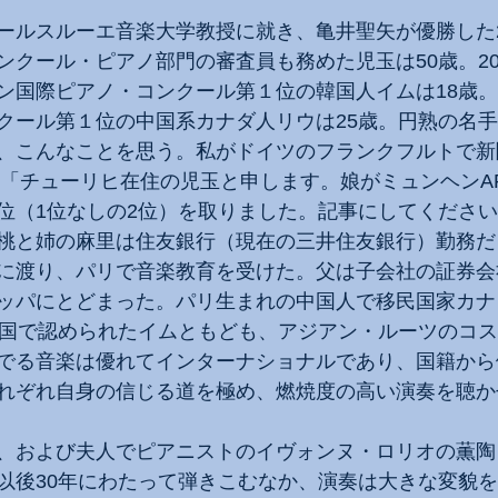
ールスルーエ音楽大学教授に就き、亀井聖矢が優勝した2
クール・ピアノ部門の審査員も務めた児玉は50歳。202
国際ピアノ・コンクール第１位の韓国人イムは18歳。20
クール第１位の中国系カナダ人リウは25歳。円熟の名手
、こんなことを思う。私がドイツのフランクフルトで新
年、「チューリヒ在住の児玉と申します。娘がミュンヘンA
位（1位なしの2位）を取りました。記事にしてくださ
桃と姉の麻里は住友銀行（現在の三井住友銀行）勤務だ
に渡り、パリで音楽教育を受けた。父は子会社の証券会
ッパにとどまった。パリ生まれの中国人で移民国家カナ
米国で認められたイムともども、アジアン・ルーツのコ
でる音楽は優れてインターナショナルであり、国籍から
れぞれ自身の信じる道を極め、燃焼度の高い演奏を聴か
、および夫人でピアニストのイヴォンヌ・ロリオの薫陶
以後30年にわたって弾きこむなか、演奏は大きな変貌