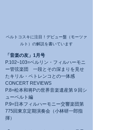
ペルトコスキに注目！デビュー盤（モーツァ
ルト）の解説を書いています
「音楽の友」1月号
P.102~103=ベルリン・フィルハーモニ
ー管弦楽団　一段とその深まりを見せ
たキリル・ペトレンコとの一体感
CONCERT REVIEWS
P.8=松本和将Pの世界音楽遺産第９回シ
ューベルト編
P.9=日本フィルハーモニー交響楽団第
775回東京定期演奏会（小林研一郎指
揮）