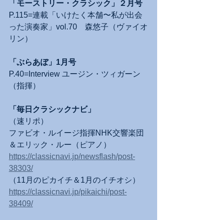
「モーストリー・クラシック」２月号
P.115=連載「いけたく本舗〜私が出会
った演奏家」vol.70　森悠子（ヴァイオ
リン）
「ぶらあぼ」1月号
P.40=Interview ユージン・ツィガーン
（指揮）
「毎日クラシックナビ」
（速リポ）
ファビオ・ルイージ指揮NHK交響楽団
＆エリック・ルー（ピアノ）
https://classicnavi.jp/newsflash/post-
38303/
（11月のピカイチ＆1月のイチオシ）
https://classicnavi.jp/pikaichi/post-
38409/