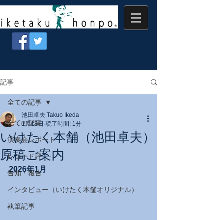
記事
全ての記事
池田卓夫 Takuo Ikeda
全ての記事
1月13日
読了時間: 1分
いけたく本舗（池田卓夫）
演奏会レポート
原稿ご案内
レコード評
2026年1月
告知・報告
インタビュー（いけたく本舗オリジナル）
執筆記事