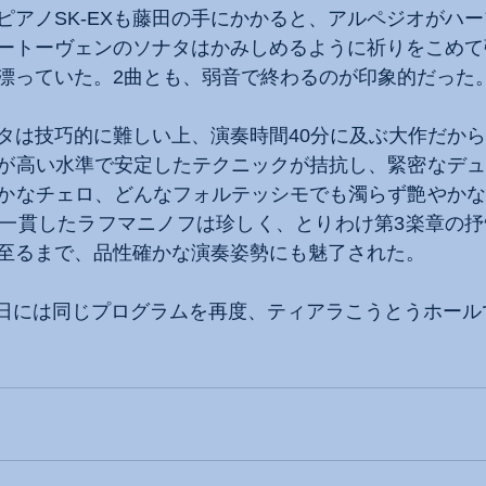
ピアノSK-EXも藤田の手にかかると、アルペジオがハ
ートーヴェンのソナタはかみしめるように祈りをこめて
漂っていた。2曲とも、弱音で終わるのが印象的だった
タは技巧的に難しい上、演奏時間40分に及ぶ大作だか
が高い水準で安定したテクニックが拮抗し、緊密なデュ
かなチェロ、どんなフォルテッシモでも濁らず艶やかな
一貫したラフマニノフは珍しく、とりわけ第3楽章の抒
至るまで、品性確かな演奏姿勢にも魅了された。
月28日には同じプログラムを再度、ティアラこうとうホー