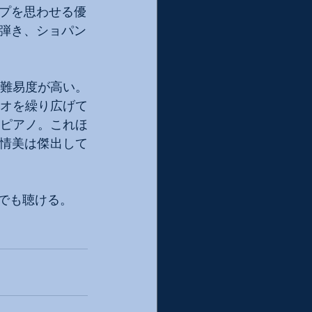
ープを思わせる優
弾き、ショパン
。
ら難易度が高い。
オを繰り広げて
ピアノ。これほ
情美は傑出して
ルでも聴ける。