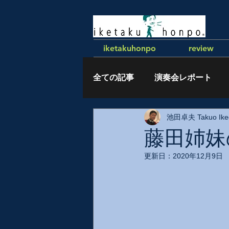
iketakuhonpo
review
全ての記事
演奏会レポート
池田卓夫 Takuo Ike
執筆記事
藤田姉妹
更新日：
2020年12月9日