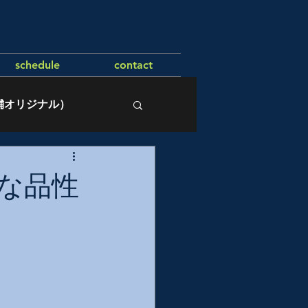
schedule
contact
舗オリジナル）
な品性