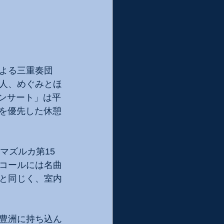
よる三重奏団
人、めぐみとほ
コンサート」は平
策を優先した休憩
マズルカ第15
コールには名曲
と同じく、室内
豊洲に持ち込ん