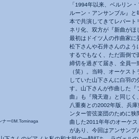
「1994年以来、ベルリン
ルーン・アンサンブル』と
本で共演してきてレパート
ネリ化、双方が『新曲がほ
最初はドイツ人の作曲家に
松下さんや石井さんのよう
するでもなく、ただ面倒で
締切を過ぎて届き、全員一
（笑）。当時、オーケスト
していた山下さんに白羽の
す。山下さんが作曲した『
曲』も『飛天遊』と同じく
八重奏との2002年版、兵
ンター管弦楽団のために狭
©️M.Tominaga
曲した2011年年のオーケ
があり、今回はアンサンブ
山下さんのピアノと私の和太鼓の一騎打ち、ラヴェルの