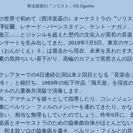
和太鼓初の「ソリスト」©️S.Oguma
の世界で初めて（西洋楽器の）オーケストラの〝ソリス
澤征爾、レナード・バーンスタイン、ケント・ナガノ、
敬三……とジャンルを超えた歴代の文化人が英哲の音楽
ンサートを生み出してきた。2019年7月5日、東京のサ
（おんがくえ）Ⅱ」は過去から現在、未来を見わたす大
夏の気持ちいい昼下がり、高輪のカフェで英哲さんの話
クシアターでの4日連続公演以来２回目となる「音楽会
悼！」と銘打ち、1993年の松下作品「飛天遊」を現在
ナルの八重奏共演版で演奏します。
年。アマチュアを嬉々として指導したり、コシノジュン
奏にベルリン・フィルのメンバーを連れてきたり、かな
合い、相当な無理もしていたのでしょう。昨年9月に、
楽器とオーケストラのための協奏曲自体がほとんどない
、和太鼓ソロの協奏曲を書き、ベルリン・フィルとの共