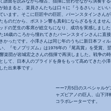
て譜面を読みながら稽古、指揮に合わせながら演奏する
が始まると、楽員さんたちは口々に『うるさい』といい
ています。そこに巨匠中の巨匠、バーンスタインさんが
たものだから、ボストン響も真剣にならざるをえません
ッドの芝生の客席が総立ちになり、成功を実感しました
た16歳のころから憧れてきたバーンスタインさんに直
きかったです。小澤さんは同じ年のうちに新日本フィル
い、『モノプリズム』は1976年の『尾高賞』を受賞、
交響楽団が岩城宏之さんの指揮で再演しました。戦争の
として、日本人のプライドを身をもって高めてきた小澤
した出来事です」
ーー7月5日のスペシャルゲ
ャズピアノの巨人、山下洋
コラボレーターです。