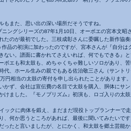
ルもまた、思い出の深い場所だそうですね。
オープニングシリーズの87年1月10日、オーボエの宮本文
れたのが最初でした。三枝成彰さんに委嘱した新作協奏
いう作品の初演に加わったのですが、宮本さんが『自分は
きない。譜面に書かれてさえいれば、何でもできる』と
ーボエも和太鼓も、めちゃくちゃ難しいソロがあり、苦
時代、ホール生みの親でもある佐治敬三さん（サントリ
00万円相当の太鼓の寄付を申し出られたことがあります
いかず、会社は宣伝費の名目で太鼓を購入、胴体にサン
かけました。『モノプリズム』初演も、ロゴ入りの太鼓
トイックに肉体を鍛え、まだまだ現役トップランナーで
り、何か思うところがあれば、最後に聞いてみたいです
だったと言いましたが、とにかく、和太鼓を郷土芸能か