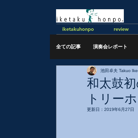
iketakuhonpo
review
全ての記事
演奏会レポート
池田卓夫 Takuo Ike
執筆記事
和太鼓初
トリーホ
更新日：
2019年6月27日