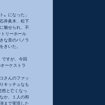
ト〟になった」
石井眞木、松下
に魅せられ、不
ントリーホール
きな音のパノラ
をきいた。
」ですが、今回
のオーケストラ
コさんのファッ
りキッチュなも
忽然と亡くなっ
なか、１人の和
演まで実現した