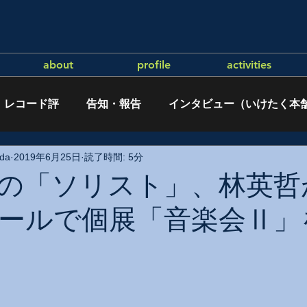
about
profile
activities
レコード評
告知・報告
インタビュー（いけたく本
da
2019年6月25日
読了時間: 5分
の「ソリスト」、林英哲
ールで個展「音楽会Ⅱ」