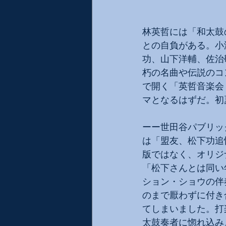
林英哲には「和太鼓
との自負がある。小
功、山下洋輔、佐治
朽の名曲や伝説のコ
で開く「英哲音楽会
マとなるはずだ。初
ーー世田谷パブリッ
は「盟友、松下功追
版ではなく、オリジ
「松下さんとは同い
ション・ショウの伴
のまで厭わずに付き
てしまいました。打
太鼓奏者に惚れ込み