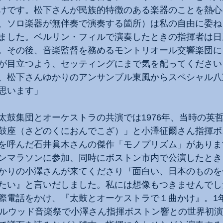
けです。松下さんが民族的特徴のある楽器のことを熱心
、ソロ楽器が無伴奏で演奏する箇所）は私の自由に委ね
ました。ベルリン・フィルで演奏したときの指揮者は日
。その後、音楽監督を務めるモントリオール交響楽団に
が目立つよう、セッティングにまで気を配ってください
、松下さんゆかりのアンサンブル東風からスペシャル八
思います」
太鼓集団とオーケストラの共演では1976年、当時の英
鼓座（さどのくにおんでこざ）」と小澤征爾さん指揮ボ
を呼んだ石井眞木さんの傑作「モノプリズム」がありま
ンマラソンに参加、同時にボストン市内で公演したとき
かりの小澤さんが来てくださり『面白い、日本のものを
たい』と言いだしました。私には想像もつきませんでし
際電話をかけ、『太鼓とオーケストラで１曲かけ』。1
グルウッド音楽祭で小澤さん指揮ボストン響との世界初