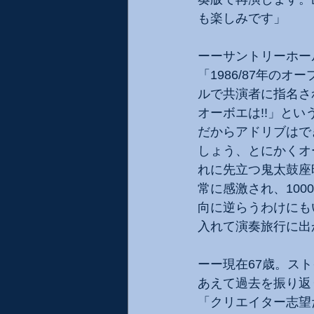
も楽しみです」
ーーサントリーホー
「1986/87年の
ルで共演者に指名さ
オーボエは!!」と
だからアドリブはで
しょう、とにかくオ
れに先立つ鬼太鼓座
常に感激され、10
向に逆らうわけにも
入れて演奏旅行に出
ーー現在67歳。ス
あえて過去を振り返
「クリエイター志望