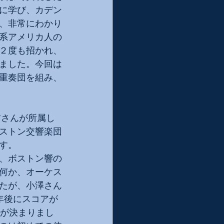
に学び、カデン
、非常にわかり
系アメリカ人の
２度も招かれ、
ました。今回は
重奏団を組み、
哲さんが所属し
ストン交響楽団
す。
、ボストン響の
何か、オーケス
たが、小澤さん
年後にスコアが
演が決まりまし