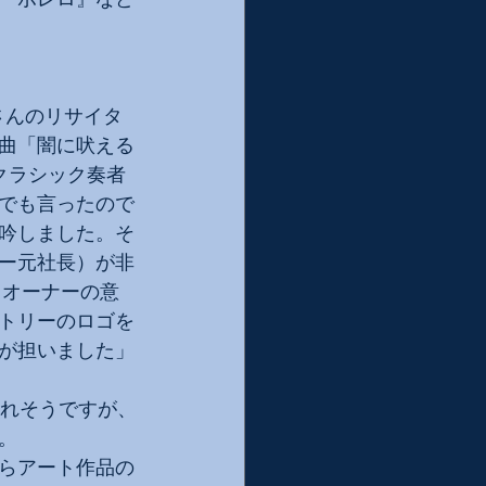
昭さんのリサイタ
曲「闇に吠える
クラシック奏者
でも言ったので
吟しました。そ
ー元社長）が非
。オーナーの意
トリーのロゴを
が担いました」
走れそうですが、
。
らアート作品の