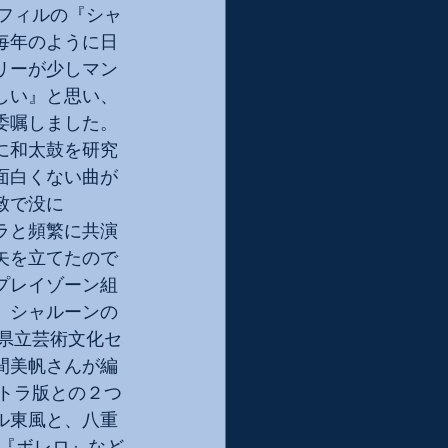
・フィルの『シャ
毎年のように日
リーが少しマン
しい』と思い、
委嘱しました。
に和太鼓を研究
面白くない曲が
致で没に
ラと頻繁に共演
矢を立てたので
プレイゾーン組
、シャルーンの
庫県立芸術文化セ
間美帆さんが編
ストラ版との２つ
ル東風と、八重
『ボレロ』など