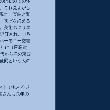
のは初めての体
、これ見よがし
現れ、楽曲と和
。初演を終える
。美術のクリエ
接評価され、世界
ハーモニー交響
翌年に（尾高賞
時代から洋の東西
征爾という人の
ストでもあるジ
輔さんも長年の