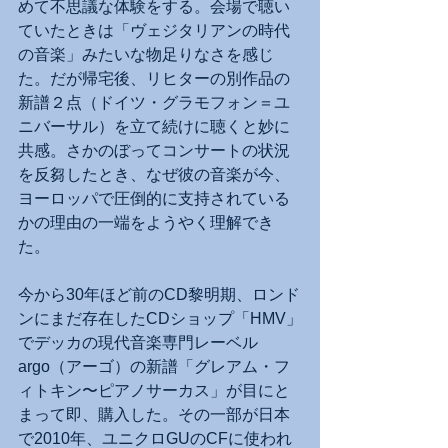
めて不思議な体験をする。会場で聴い
ていたときは「ヴェジタリアンの時代
の音楽」みたいな物足りなさを感じ
た。だが帰宅後、リヒターの別作品の
新譜２点（ドイツ・グラモフォン＝ユ
ニバーサル）を立て続けに聴くと妙に
共感。さかのぼってコンサートの状況
を反芻したとき、なぜ彼の音楽が今、
ヨーロッパで圧倒的に支持されている
かの理由の一端をようやく理解でき
た。
今から30年ほど前のCD黎明期、ロンド
ンにまだ存在したCDショップ「HMV」
でデッカの現代音楽専門レーベル
argo（アーゴ）の新譜「グレアム・フ
ィトキン〜ピアノサーカス」が目にと
まって即、購入した。その一部が日本
で2010年、ユニクロGUのCFに使われ