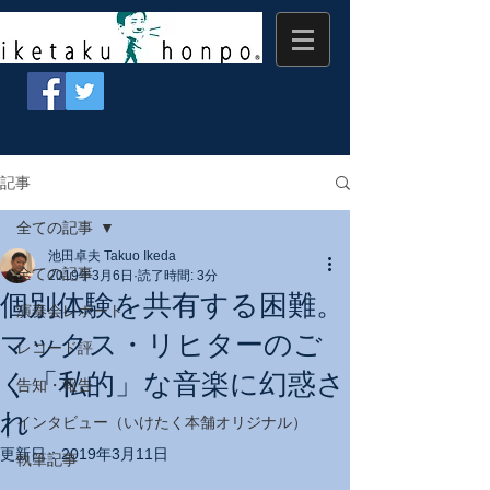
記事
全ての記事
池田卓夫 Takuo Ikeda
全ての記事
2019年3月6日
読了時間: 3分
個別体験を共有する困難。
演奏会レポート
マックス・リヒターのご
レコード評
く「私的」な音楽に幻惑さ
告知・報告
れ
インタビュー（いけたく本舗オリジナル）
更新日：
2019年3月11日
執筆記事