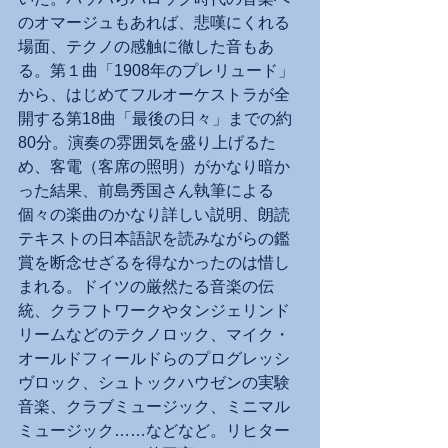
のオマージュもあれば、悲嘆にくれる
場面、テクノの感触に徹した音もあ
る。第１曲「1908年のプレリュード」
から、はじめてフルオーケストラが全
開する第18曲「最後の日々」までの約
80分。演奏の雰囲気を盛り上げるた
め、客電（客席の照明）がかなり暗か
った結果、前島秀国さん執筆による
個々の楽曲のかなり詳しい説明、朗読
テキストの日本語訳を読みながらの鑑
賞を断念せざるを得なかったのは惜し
まれる。ドイツの厳然たる音楽の伝
統、クラフトワークやタンジェリンド
リームなどのテクノロック、マイク・
オールドフィールドらのプログレッシ
ヴロック、シュトックハウゼンの実験
音楽、クラブミュージック、ミニマル
ミュージック……などなど。リヒター