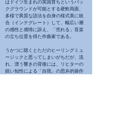
はドイツ生まれの英国育ちというバッ
クグラウンドが可能とする硬軟両面、
多様で異質な語法を自身の様式美に統
合（インテグレート）して、幅広い層
の感性と感情に訴え、「売れる」音楽
の立ち位置を得た作曲家である。
うかつに聴くとただのヒーリングミュ
ージックと思ってしまいがちだが、流
れ、漂う響きの背後には、リヒターの
鋭い知性による「自我」の思弁的操作
が隠されている。間口は広く、奥行き
は深くというか、誰の耳にも第一段階
では素直に届く半面、それぞれが何を
感じるかはクラシックの名曲とは比較
にならないほどに千差万別で、ものす
ごく個人的な体験へと帰結する。今の
世界を見据え、根底に流れるものは決
して明るいとはいえず、仄暗く鋭い