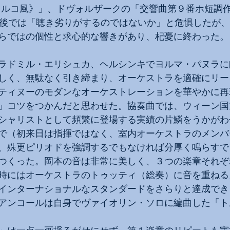
《トルコ風》」、ドヴォルザークの「交響曲第９番ホ短調作
直後では「聴き劣りがするのではないか」と危惧したが
らではの個性と求心的な響きがあり、杞憂に終わった。
ラドミル・エリシュカ、ヘルシンキでヨルマ・パヌラに
しく、無駄なく引き締まり、オーケストラを適確にリー
ティヌーのモダンなオーケストレーションを華やかに再
」コツをつかんだと思わせた。協奏曲では、ウィーン国
シャリストとして頻繁に登場する実績の片鱗をうかがわ
で（初来日は指揮ではなく、室内オーケストラのメンバ
、殊更ピリオドを強調するでもなければ分厚く鳴らすで
つくった。岡本の音は非常に美しく、３つの楽章それぞ
時にはオーケストラのトゥッティ（総奏）に音を重ねる
インターナショナルなスタンダードをさらりと達成でき
アンコールは自身でヴァイオリン・ソロに編曲した「ト