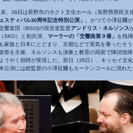
の週末。26日は長野市のホクト文化ホール（長野県県民文
ェスティバル30周年記念特別公演」
。かつて小澤征爾が
交響楽団（BSO)の現音楽監督
アンドリス・ネルソンス
（SKO）と初共演、
マーラーの「交響曲第９番」
を指揮
も家族と日本にとどまり、京都などで英気を養ったそう
楽祭を主催、ネルソンスも演奏と教育の両面で陣頭指揮
ようやく招聘が実現した。前日（25日）、キッセイ文
本公演には総監督の小澤征爾もカーテンコールに現れた