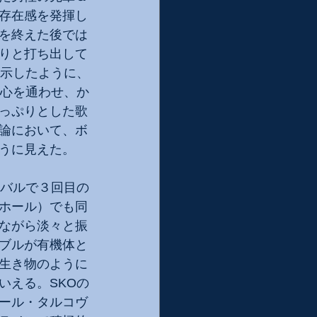
存在感を発揮し
を終えた後では
りと打ち出して
も示したように、
に心を通わせ、か
っぷりとした歌
論において、ボ
うに見えた。
ィバルで３回目の
いホール）でも同
ながら淡々と振
ブルが有機体と
生き物のように
いえる。SKOの
ール・タルコヴ