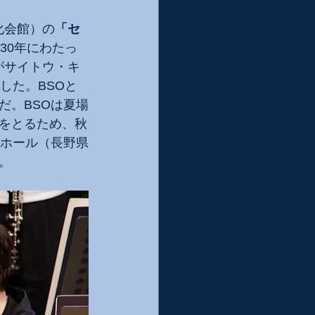
化会館）の
「セ
30年にわたっ
がサイトウ・キ
した。BSOと
だ。BSOは夏場
をとるため、秋
化ホール（長野県
。