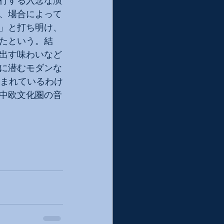
行する入念な演
、場合によって
」と打ち明け、
たという。結
出す味わいなど
に潜むモダンな
生まれているわけ
中欧文化圏の音