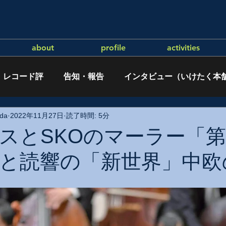
about
profile
activities
レコード評
告知・報告
インタビュー（いけたく本
da
2022年11月27日
読了時間: 5分
スとSKOのマーラー「
と読響の「新世界」中欧