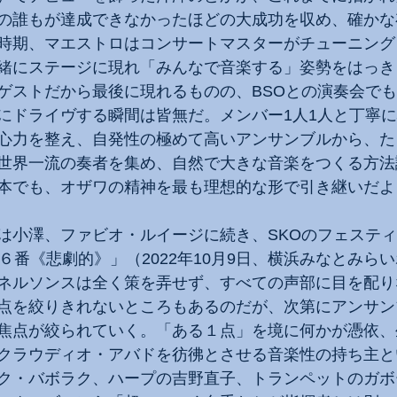
の誰もが達成できなかったほどの大成功を収め、確かな
時期、マエストロはコンサートマスターがチューニング
緒にステージに現れ「みんなで音楽する」姿勢をはっき
ゲストだから最後に現れるものの、BSOとの演奏会で
にドライヴする瞬間は皆無だ。メンバー1人1人と丁寧
心力を整え、自発性の極めて高いアンサンブルから、た
世界一流の奏者を集め、自然で大きな音楽をつくる方法
本でも、オザワの精神を最も理想的な形で引き継いだよ
は小澤、ファビオ・ルイージに続き、SKOのフェステ
６番《悲劇的》」（2022年10月9日、横浜みなとみら
ネルソンスは全く策を弄せず、すべての声部に目を配り
点を絞りきれないところもあるのだが、次第にアンサン
焦点が絞られていく。「ある１点」を境に何かが憑依、
クラウディオ・アバドを彷彿とさせる音楽性の持ち主と
ク・バボラク、ハープの吉野直子、トランペットのガボ