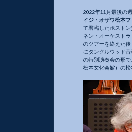
2022年11月最後
イジ・オザワ松本フ
て君臨したボストン
ネン・オーケストラ
のツアーを終えた後
にタングルウッド音
の特別演奏会の形で
松本文化会館）の松