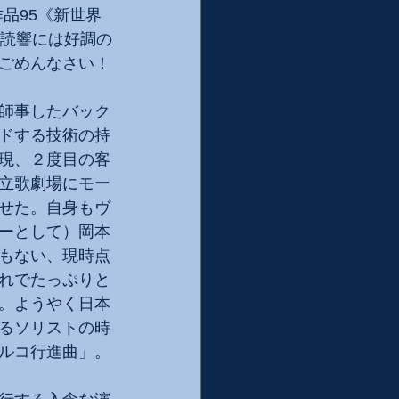
品95《新世界
、読響には好調の
ごめんなさい！
師事したバック
ドする技術の持
現、２度目の客
立歌劇場にモー
せた。自身もヴ
ーとして）岡本
もない、現時点
れでたっぷりと
。ようやく日本
るソリストの時
ルコ行進曲」。