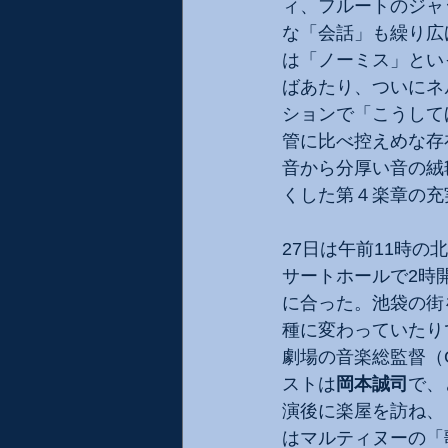
ィ、フルートのジャ
な「会話」も繰り広
は「ノーミス」とい
ばあたり、ついにネ
ションで「こうして
管に比べ控えめな存
音から分厚い音の絨
くした第４楽章の充
27日は午前11時
サートホールで2時
に合った。池袋の街
種に変わっていたり
劇場の音楽総監督（
ストは
岡本誠司
で、
演後に楽屋を訪ね、
はマルティヌーの「