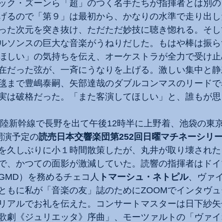
ック・ズーンら「超」のつく名手たちが指揮者とは別の
げるので「第９」は最初から、かなりの水準で走り出し
った次元を突き抜け、ただただ妙技に聴き惚れる。そし
ルソンスの巨大な音楽がうねりだした。もはや棒は振ら
ほしい」の気持ちを伝え、オーケストラが全力で受け止
在だった弦が、一斉にうなりを上げる。激しい集中と静
毯まで豊嶋泰嗣、矢部達哉のダブルコンマスのリードで
実は破格だった。「また客演してほしい」と、誰もが思
の北陸新幹線で長野を出て午後12時半に上野着、池袋の東
開演予定の
読売日本交響楽団第252回日曜マチネーシリ
を久しぶりに小１時間散策したが、丸井が取り壊された
で、かつての面影が激減していた。読響の指揮者はドイ
GMD）を務めるチェコ人
トマーシュ・ネトピル
、ヴァ
ともに私が「音楽の友」誌のためにZOOMでインタヴ
リアルでお礼を伝えた。コンサートマスターは日下紗矢
歌劇《ジュリエッタ》序曲」、モーツァルトの「ヴァイ