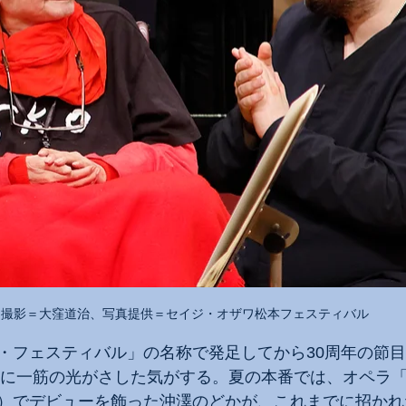
撮影＝大窪道治、写真提供＝セイジ・オザワ松本フェスティバル
・フェスティバル」の名称で発足してから30周年の節
展開に一筋の光がさした気がする。夏の本番では、オペラ
）でデビューを飾った沖澤のどかが、これまでに招かれ