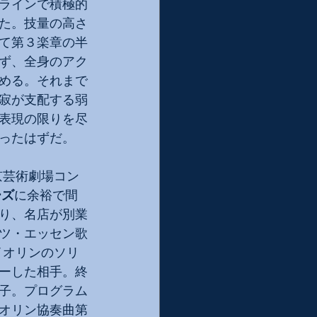
ラインで積極的
た。技量の高さ
て第３楽章の半
ず、全身のアク
める。それまで
寂が支配する弱
表現の限りを尽
ったはずだ。
京芸術劇場コン
ーズ
に余裕で間
り、名店が別業
ツ・エッセン歌
イオリンのソリ
ューした相手。終
子。プログラム
オリン協奏曲第