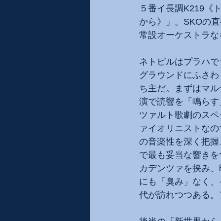
５番イ長調K219
から》」。SKOの
常設オーケストラな
ネトピルはプラハで
グラウンドにふさわ
ち主だ。まずはマル
演で読響を「鳴らす
ツァルト歌劇のスペ
ァイオリニストなの
の音楽性を深く把握
で最も妥当な響きを
カデンツァを挟み、
にも「臭み」なく、
代が訪れつつある。