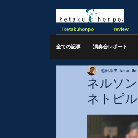
iketakuhonpo
review
全ての記事
演奏会レポート
池田卓夫 Takuo Ike
執筆記事
ネルソン
ネトピル