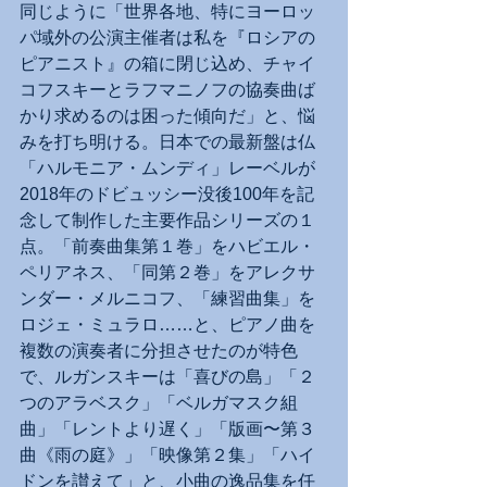
同じように「世界各地、特にヨーロッ
パ域外の公演主催者は私を『ロシアの
ピアニスト』の箱に閉じ込め、チャイ
コフスキーとラフマニノフの協奏曲ば
かり求めるのは困った傾向だ」と、悩
みを打ち明ける。日本での最新盤は仏
「ハルモニア・ムンディ」レーベルが
2018年のドビュッシー没後100年を記
念して制作した主要作品シリーズの１
点。「前奏曲集第１巻」をハビエル・
ペリアネス、「同第２巻」をアレクサ
ンダー・メルニコフ、「練習曲集」を
ロジェ・ミュラロ……と、ピアノ曲を
複数の演奏者に分担させたのが特色
で、ルガンスキーは「喜びの島」「２
つのアラベスク」「ベルガマスク組
曲」「レントより遅く」「版画〜第３
曲《雨の庭》」「映像第２集」「ハイ
ドンを讃えて」と、小曲の逸品集を任