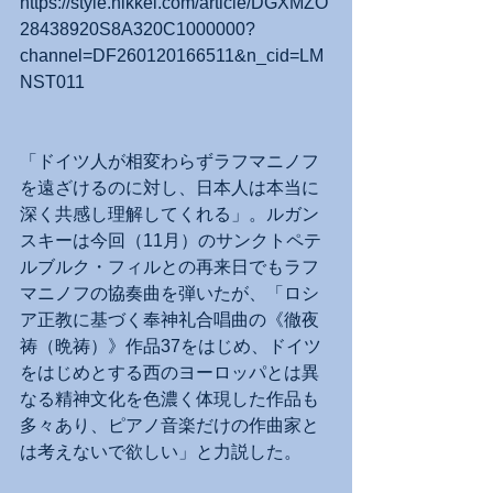
https://style.nikkei.com/article/DGXMZO
28438920S8A320C1000000?
channel=DF260120166511&n_cid=LM
NST011
「ドイツ人が相変わらずラフマニノフ
を遠ざけるのに対し、日本人は本当に
深く共感し理解してくれる」。ルガン
スキーは今回（11月）のサンクトペテ
ルブルク・フィルとの再来日でもラフ
マニノフの協奏曲を弾いたが、「ロシ
ア正教に基づく奉神礼合唱曲の《徹夜
祷（晩祷）》作品37をはじめ、ドイツ
をはじめとする西のヨーロッパとは異
なる精神文化を色濃く体現した作品も
多々あり、ピアノ音楽だけの作曲家と
は考えないで欲しい」と力説した。