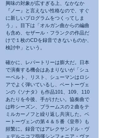
興味の対象が広すぎる上、なかなか
『ノー』と言えない性格なので、すぐ
に新しいプログラムをつくってしま
う」。目下は「オルガン曲からの編曲
も含め、セザール・フランクの作品だ
けで１枚のCDを録音できないものか、
検討中」という。
確かに、レパートリーは膨大だ。日本
で演奏する機会はあまりないが「シュ
ーベルト、リスト、シューマンはロシ
アでよく弾いているし、ベートーヴェ
ンの《ソナタ》も作品101、109、110
あたりを今後、手がけたい。協奏曲で
は昨シーズン、ブラームスの２曲をテ
ミルカーノフと繰り返し共演した。ベ
ートーヴェンの第４＆５番《皇帝》も
頻繁に。録音ではアレクサンドル・ヴ
ェデルニコフ指揮シンフォニア・ヴァ