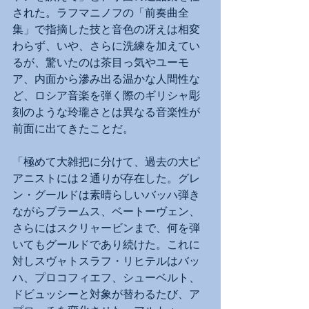
された。ラフマニノフの「前奏曲全
集」で指摘した技と音色の冴えは相変
わらず、いや、さらに洗練を加えてい
るが、驚いたのは茶目っ気やユーモ
ア、内面から滲み出る温かな人間性な
ど、ロシア音楽を弾く際のギリシャ彫
刻のような玲瓏さとは異なる音楽性が
前面に出てきたことだ。
「極めて大雑把に分けて、過去の大ピ
アニストには２通りが存在した。グレ
ン・グールドは素晴らしいバッハ弾き
ながらブラームス、ベートーヴェン、
さらにはスクリャービンまで、何を弾
いてもグールドであり続けた。これに
対しスヴャトスラフ・リヒテルはバッ
ハ、プロコフィエフ、シューベルト、
ドビュッシーと対象が替わるたび、ア