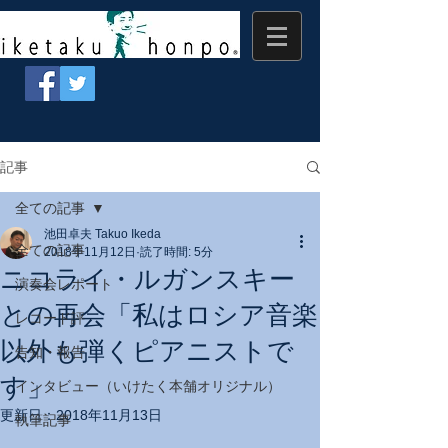
記事
全ての記事
池田卓夫 Takuo Ikeda
全ての記事
2018年11月12日
読了時間: 5分
ニコライ・ルガンスキー
演奏会レポート
との再会「私はロシア音楽
レコード評
以外も弾くピアニストで
告知・報告
す」
インタビュー（いけたく本舗オリジナル）
更新日：
2018年11月13日
執筆記事