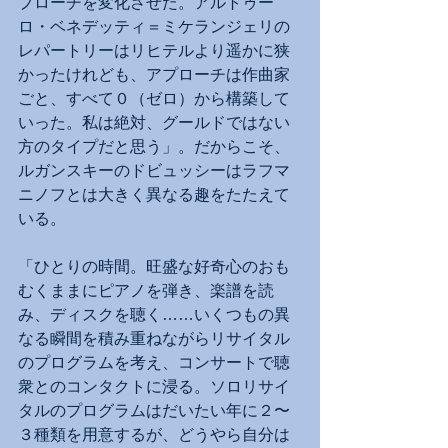
プローチを変化させた。アルトゥー
ロ・ベネデッティ＝ミケランジェリの
レパートリーはリヒテルより遥かに狭
かったけれども、アプローチは作曲家
ごと、すべて０（ゼロ）から構築して
いった。私は絶対、グールドではない
方のタイプだと思う」。だからこそ、
ルガンスキーのドビュッシーはラフマ
ニノフとは大きく異なる趣をたたえて
いる。
「ひとりの時間。旺盛な好奇心のおも
むくままにピアノを弾き、楽譜を読
み、ディスクを聴く……いくつもの異
なる瞬間を積み重ねながらリサイタル
のプログラムを考え、コンサートで聴
衆とのコンタクトに浸る。ソロリサイ
タルのプログラムはだいたい年に２〜
３種類を用意するが、どうやら自分は