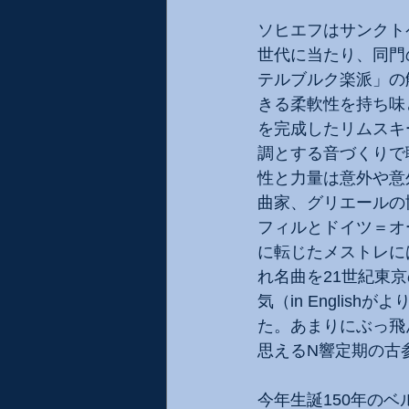
ソヒエフはサンクト
世代に当たり、同門
テルブルク楽派」の
きる柔軟性を持ち味
を完成したリムスキ
調とする音づくりで
性と力量は意外や意
曲家、グリエールの
フィルとドイツ＝オ
に転じたメストレに
れ名曲を21世紀東
気（in Engli
た。あまりにぶっ飛
思えるN響定期の古
今年生誕150年の