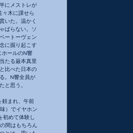
半にメストレが
佐々木に課せら
貫いた。温かく
ゃばらない。ソ
ベートーヴェン
念に掘り起こす
じホールのN響
当たる巌本真里
と比べた日本の
る。N響全員が
たと思う。
を頼まれ、午前
意味）でイヤホン
を初めて体験し
ロの間はもちろん