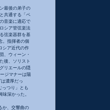
ン最後の弟子の
と共通する「ペ
の音楽に適応で
ロシア管弦楽法
る弦楽器群を基
念。指揮者の個
ロシア近代の作
団、ウィーン・
た後、ソリスト
グリエールの隠
テージマナーは陽
グは濃厚だっ
むっつり」とも
興味深かった。
るか、交響曲の