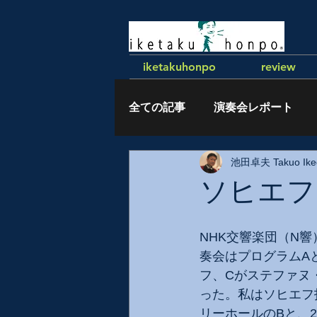
iketakuhonpo
review
全ての記事
演奏会レポート
池田卓夫 Takuo Ike
執筆記事
ソヒエフ
NHK交響楽団（N響
奏会はプログラムA
フ、Cがステファヌ
った。私はソヒエフ
リーホールのBと、2