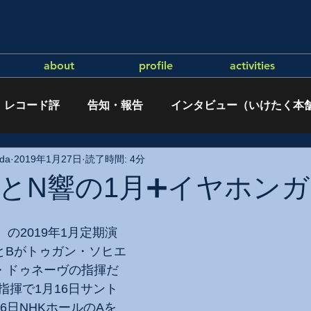
about
profile
activities
レコード評
告知・報告
インタビュー（いけたく本
da
2019年1月27日
読了時間: 4分
とN響の1月➕イヤホン
）の2019年1月定期演
とBがトゥガン・ソヒエ
・ドゥネーヴの指揮だ
指揮で1月16日サント
6日NHKホールのAを