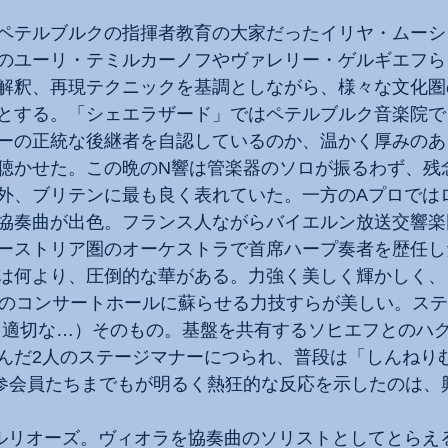
ペテルブルクの指揮者教育の大家だったイリヤ・ムーシ
のユーリ・テミルカーノフやヴァレリー・ゲルギエフら
解釈、再現テクニックを基調としながら、様々な文化圏
とする。「シェエラザード」ではペテルブルク音楽院で
ーの正統な後継者を自認しているのか、温かく厚みのあ
聴かせた。この晩のN響は管楽器のソロが振るわず、残
外、ブリテンに最も良く表れていた。一方のAプロでは
協奏曲が出色。フランス人ながらバイエルン放送交響楽
ーストリア圏のオーケストラで首席ハープ奏者を歴任し
は何より、圧倒的な華がある。力強く美しく輝かしく、
京のコンサートホールに蘇らせる力技すらが美しい。ス
shがより適切な…）そのもの。基盤を共有するソヒエフとのハ
んだ2人のステージマナーにつられ、普段は「しんねり
参会員たちまでもが明るく熱狂的な反応を示したのは、
ベルリオーズ。ヴィオラを協奏曲のソリストとしてとらえ