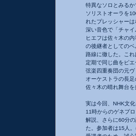
特異なソロとみるか
ソリストオーラを1
れたプレッシャーは
深い音色で「チャイ
ヒエフは佐々木の内
の後継者としてのベ
路線に徹した。これは
定期で同じ曲をピエ
弦楽四重奏団の元ヴ
オーケストラの長足
佐々木の晴れ舞台を
実は今回、NHK文
11時からのゲネプ
解説、さらに60分
た。参加者は15人