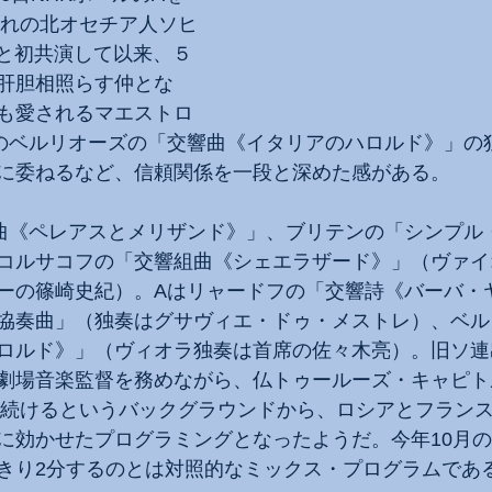
まれの北オセチア人ソヒ
響と初共演して以来、５
肝胆相照らす仲とな
も愛されるマエストロ
のベルリオーズの「交響曲《イタリアのハロルド》」の
に委ねるなど、信頼関係を一段と深めた感がある。
曲《ペレアスとメリザンド》」、ブリテンの「シンプル
コルサコフの「交響組曲《シェエラザード》」（ヴァイ
ーの篠崎史紀）。Aはリャードフの「交響詩《バーバ・
協奏曲」（独奏はグサヴィエ・ドゥ・メストレ）、ベル
ロルド》」（ヴィオラ独奏は首席の佐々木亮）。旧ソ連
劇場音楽監督を務めながら、仏トゥールーズ・キャピト
から続けるというバックグラウンドから、ロシアとフラン
に効かせたプログラミングとなったようだ。今年10月
きり2分するのとは対照的なミックス・プログラムであ