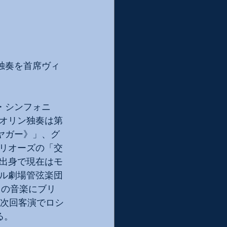
独奏を首席ヴィ
・シンフォニ
オリン独奏は第
ヤガー》」、グ
リオーズの「交
出身で現在はモ
ル劇場管弦楽団
スの音楽にブリ
の次回客演でロシ
る。