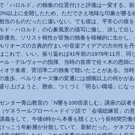
で「ハロルド」の独奏の位置付けと評価は一変する。前
00%以上に全開したため、ただでさえ地味な印象が勝る
相当のものだったに違いない。でも彼は、平常心の彼を
ルド・ハロルド」の心象風景の描写に徹し、決して出し
容優先、ソリスト根性が皆無の独奏を積極的に生かし、
ルリオーズの古典的佇まいや音楽アイデアの方向性を丹
これで、いい。振り返れば41年前の1978年11月、同
ール・デルヴォーの指揮、当時の首席で佐々木の恩師に
ィオラ奏者、菅沼準二の独奏で聴いたことがある。当時
の進歩、ベルリオーズ像の変遷には感慨以上の何かがあ
盛り上げようと、懸命。つくづく「明るい職場」になっ
化センター青山教室の「N響を100倍楽しむ」講座の話者
ロ（ゲネラールプローベ＝ドイツ語で「会場総練習」の
の講義をして、午後6時から本番も聴くという長時間労働
。けっこう年齢層が分散していて、新鮮だった。ゲネプ