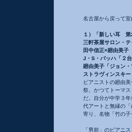
名古屋から戻って室
１）「新しい耳　第2
三軒茶屋サロン・テ
田中信正×廻由美子
J・S・バッハ「２台
廻由美子「ジョン・
ストラヴィンスキー
ピアニストの廻由美
祭。かつてトーマス
だ。自分が中学３年生
代アートと無縁の「
寄り、名物「竹の子
「男前」のピアニス