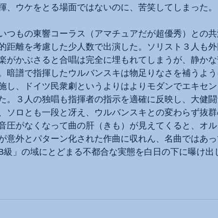
揮、ウケをとる場面ではないのに、苦笑してしまった。
いつもの東響コーラス（アマチュアだが超優秀）との共
的距離を考慮した少人数で出演した。ソリスト３人も外
楽がかぶさると合唱は完全に埋もれてしまうが、静かな
。暗譜で指揮したウルバンスキは物足りなさを補うよう
施し、ドイツ民衆劇というよりはよりモダンでエキセン
た。３人の独唱も指揮者の指示を適確に反映し、大健闘
、ソロとも一段と冴え、ウルバンスキとの変わらず抜群
音圧がなくなって曲の肝（きも）が見えてくると、オル
が意外とパターン化された作曲に収れん、名曲ではあっ
B級」の域にとどまる不都合な実態を白日の下に曝け出