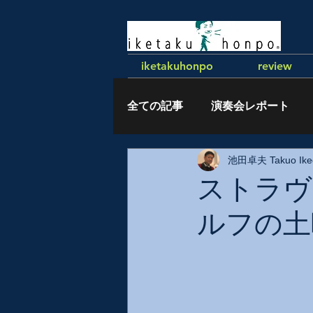
iketakuhonpo
review
全ての記事
演奏会レポート
池田卓夫 Takuo Ike
執筆記事
ストラヴ
ルフの土