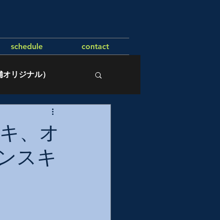
schedule
contact
舗オリジナル）
キ、オ
ンスキ