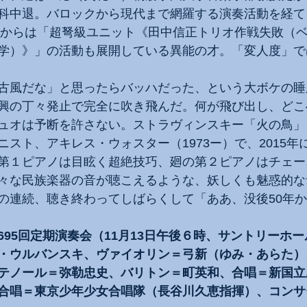
科中退。バロックから現代まで網羅する演奏活動を経て
4年からは「超弩級ユニット《田中信正トリオ作戦失敗（
学）》」の活動も展開している異能の才。「変人度」で
古風だな」と思ったらバッハだった、という大ボケの睡
興の丁々発止で完全に吹き飛んだ。何が飛び出し、どこ
ュオは予断を許さない。ストラヴィンスキー「火の鳥」
スト、アキレス・ウォスター（1973ー）で、2015年
第１ピアノは目眩く超絶技巧、廻の第２ピアノはチェー
々な民族楽器の音が聴こえるような、妖しくも魅惑的な
の連続、聴き終わってしばらくして「ああ、没後50年
95回定期演奏会（11月13日午後６時、サントリーホー
・ウルバンスキ、ヴァイオリン＝弓新（ゆみ・あらた）
テノール＝弥勒忠史、バリトン＝町英和、合唱＝新国立
合唱＝東京少年少女合唱隊（長谷川久恵指揮）、コンサ