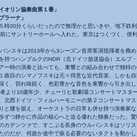
イオリン協奏曲第１番」
ブラーナ」
５時20分くらいだったので無理かと思いきや、地下鉄
0分前にサントリーホールへ入れた。東京はつくづく、便
ルバンスキは2013年から3シーズン首席客演指揮者を務
を持つハンブルクのNDR（北ドイツ放送協会）エルプ
アー時の演奏と比べても、東響との組み合わせで独特の
１曲目のシマノフスキは元々得意な近代音楽、しかも自
深く、切れ味鋭く、色彩豊かな音色を東響から引き出し
指揮者より10歳年少、チューリヒ歌劇場コンサートマスタ
、北西ドイツ・フィルハーモニーの第２コンサートマス
りと腰を据え、オーケストラの日常も併せ持つ演奏家な
歩ずつ静かに作品の核心へと迫る優れた独奏だった。驚
のカデンツァで、すこぶる長身のウルバンスキはソリス
たのだが、何故か途中で振る必要のないタクトを動かし