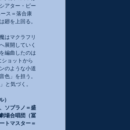
シアター・ピー
ベース＝落合康
は廻を上回る。
魔はマクラフリ
へ展開していく
を編曲したのは
にショットから
ンのような小道
音色」を担う。
か」と気づく。
ル）
、ソプラノ＝盛
劇場合唱団（冨
ートマスター＝