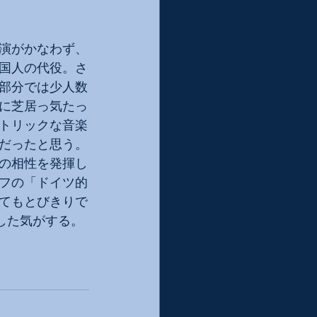
演がかなわず、
国人の代役。さ
部分では少人数
に芝居っ気たっ
トリックな音楽
だったと思う。
の相性を発揮し
フの「ドイツ的
てもとびきりで
した気がする。