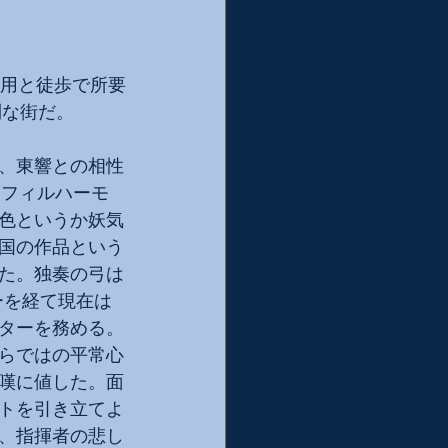
利用と徒歩で所要
利な街だ。
め、東響との相性
・フィルハーモ
色というか妖気
国の作品という
た。独奏の弓は
ーを経て現在は
ターを務める。
らではの平常心
嘆に値した。面
トを引き立てよ
、指揮者の悲し