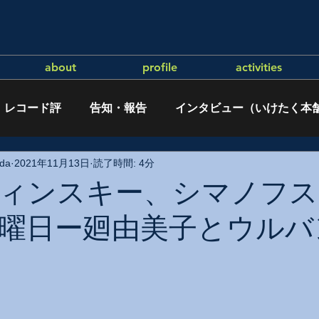
about
profile
activities
レコード評
告知・報告
インタビュー（いけたく本
da
2021年11月13日
読了時間: 4分
ィンスキー、シマノフス
曜日ー廻由美子とウルバ