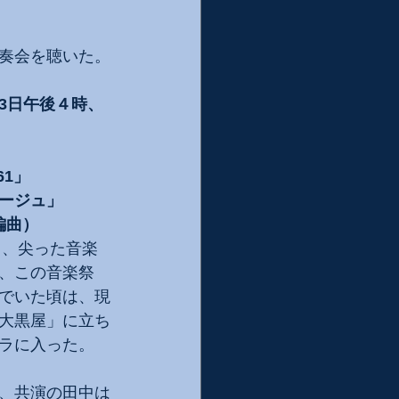
奏会を聴いた。
13日午後４時、
61」
ージュ」
編曲）
く、尖った音楽
、この音楽祭
んでいた頃は、現
大黒屋」に立ち
ラに入った。
、共演の田中は