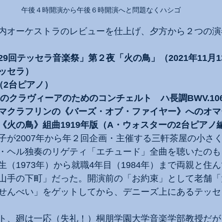
午後４時開演から午後６時開演へと問題なくハシゴ
内オーケストラのレビューを仕上げ、夕方から２つの演
9回テッセラ音楽祭」第２夜「火の鳥」（2021年11月
ッセラ）
（2台ピアノ）
のクラヴィーアのためのコンチェルト　ハ長調BWV.10
マクラフリンの《バーズ・オブ・ファイヤー》へのオマ
《火の鳥》組曲1919年版（A・ウォスターの2台ピアノ
子が2007年から年２回企画・主催する三軒茶屋の小さ
・ヘル独奏のリゲティ「エチュード」全曲を聴いたのも
（1973年）から就職4年目（1984年）まで両親と住
山手の下町」だった。開演前の「お約束」として老舗「
せんべい」をゲットしてから、デニーズ上にあるテッセ
ト、廻は一応（失礼！）桐朋学園大学音楽学部教授だが