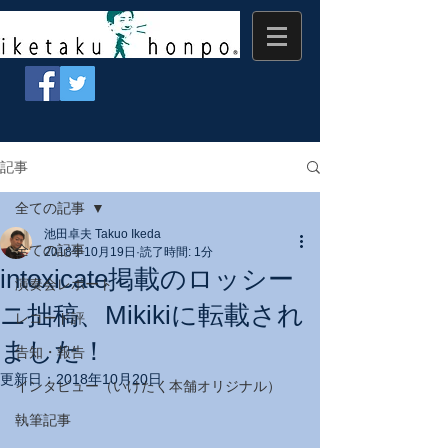
記事
全ての記事
池田卓夫 Takuo Ikeda
全ての記事
2018年10月19日
読了時間: 1分
intoxicate掲載のロッシー
演奏会レポート
ニ拙稿、Mikikiに転載され
レコード評
ました！
告知・報告
更新日：
2018年10月20日
インタビュー（いけたく本舗オリジナル）
執筆記事