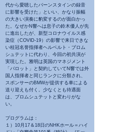
代から愛聴したバーンスタインの録音
に影響を受けた」といい、かなり振幅
の大きい演奏に豹変するのが面白かっ
た。なぜかN響へは息子の鈴木優人が先
に進出したが、新型コロナウイルス感
染症（COVID-19）の影響で来日できな
い桂冠名誉指揮者ヘルベルト・ブロム
シュテットに代わり、今回の初共演が
実現した。雅明は英国のマネジメント
「パロット」と契約していてN響では外
国人指揮者と同じランクに分類され、
スポンサーのBMWが提供する車による
送り迎えも付く。少なくとも待遇面
は、ブロムシュテットと変わりがな
い。
プログラムは：
１）10月17＆18日のNHKホール＝ハイ