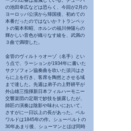
ーンの出番は激減している。チューバ
の池田幸広などは恐らく、今回が2月の
ヨーロッパ公演から帰国後、初めての
本番だったのではないか？トランペッ
トの菊本和昭、ホルンの福川伸陽らの
輝かしい音色が織りなす綾を、武満の
３曲で満喫した。
金管のヴィルトゥオーゾ（名手）とい
う点で、ラーションが1934年に書いた
サクソフォン協奏曲を吹いた須川はさ
らに上を行き、客席を陶然とさせる域
まで達した。先週は弟子の上野耕平が
外山雄三指揮新日本フィルハーモニー
交響楽団の定期で妙技を披露したが、
師匠の演奏は陰影や味わいにおいて、
さすがに一日以上の長があった。ベル
ワルドは1845年の作。シューベルトの
30年あまり後、シューマンとほぼ同時