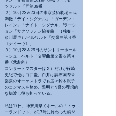
ドン「交響曲第101番《時計》」/モー
ツァルト「同第39番」
２）10月22＆23日の東京芸術劇場＝武
満徹「デイ・シグナル」「ガーデン・
レイン」「ナイト・シグナル」/ラーシ
ョン「サクソフォン協奏曲」（独奏＝
須川展也）/ベルワルド「交響曲第４番
《ナイーヴ》」
３）10月28＆29日のサントリーホール
＝シューベルト「交響曲第２番＆第４
番《悲劇的》」
コンサートマスターは２）だけが篠崎
史紀で他は白井圭。白井は調布国際音
楽祭のオーケストラでも度々鈴木親子
のコンマスを務め、雅明とN響の理想的
な橋渡し役も担っている。
私は17日、神奈川県民ホールの「トゥ
ーランドット」が17時に終わった瞬間