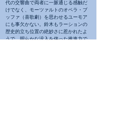
代の交響曲で両者に一脈通じる感触だ
けでなく、モーツァルトのオペラ・ブ
ッファ（喜歌劇）を思わせるユーモア
にも事欠かない。鈴木もラーションの
歴史的立ち位置の絶妙さに惹かれたよ
うで、明らかな没入を伴った推進力で
一貫しつつ、様々な曲の「相」を丁寧
に引き出していった。新境地の開拓
だ。
残念ながらシューベルトのプログラム
は聴けない。70ー80代の高齢者が多い
N響定期会員はCOVID-19対策の自粛期
間中に足腰が衰えたか、元気でも人混
みへの外出を控えているのか定期に代
わる休憩なし約１時間、日本人指揮者
による演奏会にはあまり関心を示さな
いらしい。とりわけ彼らにとって「新
しい演奏会場」で「東京の果て」（青