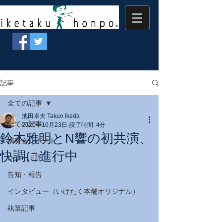
記事
全ての記事
池田卓夫 Takuo Ikeda
全ての記事
2020年10月23日
読了時間: 4分
鈴木雅明とN響の初共演、
演奏会レポート
快調に進行中
レコード評
告知・報告
インタビュー（いけたく本舗オリジナル）
執筆記事