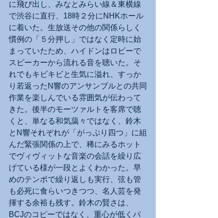
に飛び出し、みなとみらい線＆東横線
で渋谷に直行、18時２分にNHKホール
に着いた。生放送その他の関係らしく
慣例の「５分押し」ではなく定時に始
まっていたため、ハイドンはロビーで
スピーカーから流れる音を聴いた。そ
れでもキビキビと生気に溢れ、すっか
り若返ったN響のアンサンブルとの共同
作業を楽しんでいる雰囲気が伝わって
きた。後半のモーツァルトを客席で聴
くと、単なる和気藹々ではなく、鈴木
とN響それぞれが「がっぷり四つ」に組
んだ緊張関係の上で、稀にみるホット
でヴィヴィットな音楽の会話を繰り広
げている様が一段とよくわかった。早
めのテンポで繰り返しも実行、弦も管
も必死に食らいつきつつ、名人芸を発
揮する余裕も残す。鈴木の賢さは、
BCJのコピーではなく、重心が低くパ