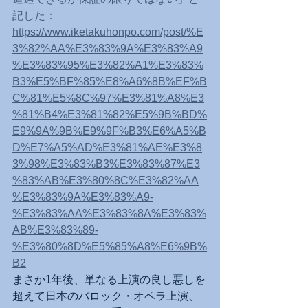
記した：
https://www.iketakuhonpo.com/post/%E
3%82%AA%E3%83%9A%E3%83%A9
%E3%83%95%E3%82%A1%E3%83%
B3%E5%BF%85%E8%A6%8B%EF%B
C%81%E5%8C%97%E3%81%A8%E3
%81%B4%E3%81%82%E5%9B%BD%
E9%9A%9B%E9%9F%B3%E6%A5%B
D%E7%A5%AD%E3%81%AE%E3%8
3%98%E3%83%B3%E3%83%87%E3
%83%AB%E3%80%8C%E3%82%AA
%E3%83%9A%E3%83%A9-
%E3%83%AA%E3%83%8A%E3%83%
AB%E3%83%89-
%E3%80%8D%E5%85%A8%E6%9B%
B2
まさか1年後、単なる上演の良し悪しを
超えて日本のバロック・オペラ上演、