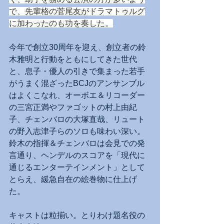
で、先輩格の菅尾友がドラマトゥルグ
に加わったのも功を奏した。
今年で創立30周年を迎え、創立者の鈴
木雅明と行動をともにしてきた世代
と、息子・優人の引きで集まった若手
がうまく混ざったBCJのアンサンブル
はよくこなれ、オーボエ＆リコーダー
の三宮正満やファゴットの村上由紀
子、チェンバロの大塚直哉、リュート
の野入志津子らのソロも味わい深い。
鈴木の指揮＆チェンバロは会見での発
言通り、ヘンデルのスコアを「現代に
通じるエンターテインメント」として
とらえ、緩急自在の絵巻物に仕上げ
た。
キャストは粒揃い。とりわけ題名役の