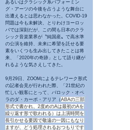
あるいはクラシック系パフォーミン
グ・アーツの今後を占うような舞台に
出遭えるとは思わなかった。COVID-19
問題は今も未解決、とりわけヨーロッ
パでは深刻だが、この間も日本のクラ
シック音楽業界が〝純国産〟で高水準
の公演を維持、未来に希望を託せる要
素をいくつも生み出してきたことは将
来、「2020年の奇跡」として語り継が
れるような気さえしてきた。
9月29日、ZOOMによるテレワーク形式
の記者会見が行われた際、「21世紀の
忙しい観客にとって、バロック・オペ
ラのダ・カーポ・アリア（
ABAの三部
形式で書かれ、2度めのAは最初のAを
繰り返す形で歌われる）は上演時間を
長引かせる要因で敬遠の一因にもなり
ますが、どう処理されるおつもりです