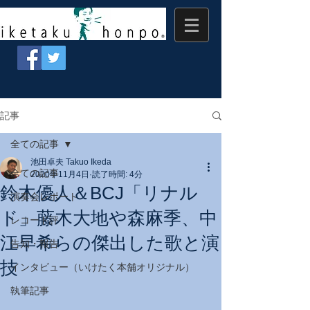
記事
全ての記事
池田卓夫 Takuo Ikeda
全ての記事
2020年11月4日
読了時間: 4分
鈴木優人＆BCJ「リナル
演奏会レポート
ド」藤木大地や森麻季、中
レコード評
江早希らの傑出した歌と演
告知・報告
技
インタビュー（いけたく本舗オリジナル）
執筆記事