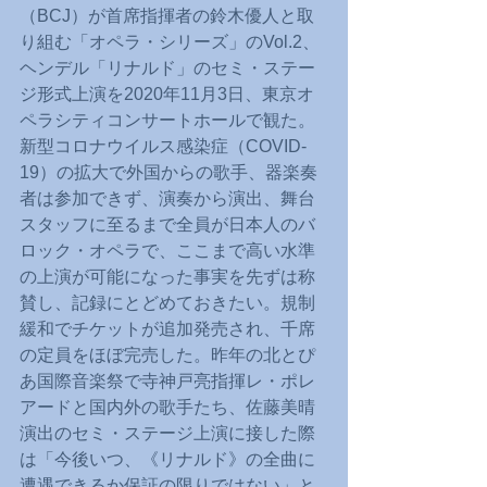
（BCJ）が首席指揮者の鈴木優人と取
り組む「オペラ・シリーズ」のVol.2、
ヘンデル「リナルド」のセミ・ステー
ジ形式上演を2020年11月3日、東京オ
ペラシティコンサートホールで観た。
新型コロナウイルス感染症（COVID-
19）の拡大で外国からの歌手、器楽奏
者は参加できず、演奏から演出、舞台
スタッフに至るまで全員が日本人のバ
ロック・オペラで、ここまで高い水準
の上演が可能になった事実を先ずは称
賛し、記録にとどめておきたい。規制
緩和でチケットが追加発売され、千席
の定員をほぼ完売した。昨年の北とぴ
あ国際音楽祭で寺神戸亮指揮レ・ポレ
アードと国内外の歌手たち、佐藤美晴
演出のセミ・ステージ上演に接した際
は「今後いつ、《リナルド》の全曲に
遭遇できるか保証の限りではない」と