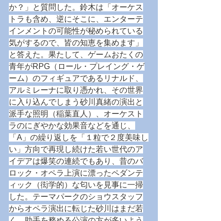
か？」と質問した。鈴木は「オーケス
トラも含め、逆にそこに、エンターテ
インメントの可能性が秘められている
気がするので、皆の知恵を集めます」
と答えた。果たして、ゲームおたくの
青年がRPG（ロール・プレイング・ゲ
ーム）のフィギュアであるリナルド、
アルミレーナに取り憑かれ、その世界
に入り込んでしまう砂川真緒の演出と
派手な照明（稲葉直人）、オーケスト
ラのにぎやかな効果音などを通じ、
「A」の繰り返しを「１粒で２度美味し
い」方向で再現し続けた若い世代のア
イデアは爆笑の連続でもあり、昔のバ
ロック・オペラ上演に漂ったペダンテ
ィック（衒学的）な匂いを見事に一掃
した。テーマパークのショウスタッフ
からオペラ演出に転じた砂川はまだ若
く、助手を務める公演の方が多いよう