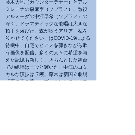
藤木大地（カウンターテナー）とアル
ミレーナの森麻季（ソプラノ）、敵役
アルミーダの中江早希（ソプラノ）の
深く、ドラマティックな歌唱は大きな
拍手を浴びた。森が歌うアリア「私を
泣かせてください」はCOVID-19による
待機中、自宅でピアノを弾きながら歌
う画像を配信、多くの人々に希望を与
えた記憶も新しく、きちんとした舞台
での絶唱は一段と輝いた。中江のコミ
カルな演技は収穫。藤木は新国立劇場
「夏の夜の夢」（ブリテン）のオベロ
ン役も良かったが、リナルドはさらに
「はまり役」だった。ゴッフレードの
久保法之、エウスタツィオの青木洋也
とさらなるカウンターテナー２人、魔
法使いの波多野睦美（アルト）ら古楽
のスペシャリストたちがしっかりと脇
を固め、舞台を引き締めた。素晴らし