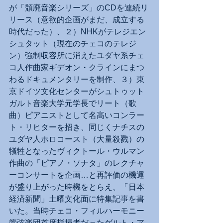
が「頽廃音楽シリーズ」のCDを連続リ
リース（意欲的企画がまだ、成立する
時代だった）、２）NHKがテレジエン
シュタット（現在のチェコのテレジ
ン）強制収容所に消えたユダヤ系チェ
コ人作曲家ギデオン・クラインにまつ
わるドキュメンタリーを制作、３）東
京ドイツ文化センターがシュトゥット
ガルト音楽大学元学長でリート（歌
曲）ピアニストとして名高いコンラー
ト・リヒターを招き、同じくナチスの
ユダヤ人ホロコースト（大量殺戮）の
犠牲となったヴィクトール・ウルマン
作曲の「ピアノ・ソナタ」のレクチャ
ーコンサートを企画…と再評価の機運
が盛り上がった時機をとらえ、「日本
経済新聞」土曜文化面に特集記事を書
いた。当時チェコ・フィルハーモニー
管弦楽団首席指揮者だったゲルト・ア