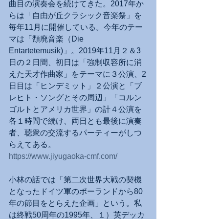
曲目の演奏会を続けてきた。2017年か
らは「自由が丘クラシック音楽祭」を
毎年11月に開催している。今年のテー
マは「頽廃音楽（Die 
Entartetemusik)」。2019年11月２＆3
日の２日間、初日は「強制収容所に消
えた天才作曲家」をテーマに３公演、2
日目は「ヒンデミット」２公演と「ブ
レヒト・ソングとその周辺」「コルン
ゴルトとアメリカ世界」の計４公演を
各１時間で続け、両日とも最後に演奏
者、聴衆の交流するパーティーがしつ
らえてある。
https://www.jiyugaoka-cmf.com/
小林の話では「第二次世界大戦の契機
となったドイツ軍のポーランドから80
年の節目をとらえた企画」という。私
は終戦50周年の1995年、１）英デッカ