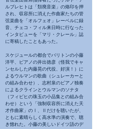
ルブレヒトは「頽廃音楽」の烙印を押
され、収容所に消えた作曲家たちの管
弦楽曲を「オルフェオ」レーベルに録
音、チェコ・フィル来日時に行なった
インタビューを「マリ・クレール」誌
に寄稿したこともあった。
スケジュールの都合でバリトンの小藤
洋平、ピアノの井出徳彦（怪我でキャ
ンセルした内藤晃の代役、好演！）に
よるウルマンの歌曲（シュレーカーと
の組み合わせ）、志村泉のピアノ独奏
によるクラインとウルマンのソナタ
（フィビヒの珠玉の小品集との組み合
わせ）という「強制収容所に消えた天
才作曲家」のⅠ、Ⅱだけを聴いたが、
ともに素晴らしく高水準の演奏で、聴
き惚れた。小藤の美しいドイツ語のデ