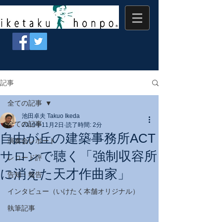
記事
全ての記事
池田卓夫 Takuo Ikeda
全ての記事
2019年11月2日
読了時間: 2分
自由が丘の建築事務所ACT
演奏会レポート
サロンで聴く「強制収容所
レコード評
に消えた天才作曲家」
告知・報告
インタビュー（いけたく本舗オリジナル）
執筆記事