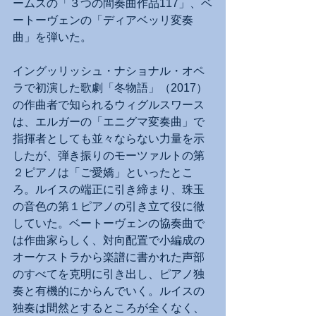
ームスの「３つの間奏曲作品117」、ベ
ートーヴェンの「ディアベッリ変奏
曲」を弾いた。
イングッリッシュ・ナショナル・オペ
ラで初演した歌劇「冬物語」（2017）
の作曲者で知られるウィグルスワース
は、エルガーの「エニグマ変奏曲」で
指揮者としても並々ならない力量を示
したが、弾き振りのモーツァルトの第
２ピアノは「ご愛嬌」といったとこ
ろ。ルイスの端正に引き締まり、珠玉
の音色の第１ピアノの引き立て役に徹
していた。ベートーヴェンの協奏曲で
は作曲家らしく、対向配置で小編成の
オーケストラから楽譜に書かれた声部
のすべてを克明に引き出し、ピアノ独
奏と有機的にからんでいく。ルイスの
独奏は間然とするところが全くなく、