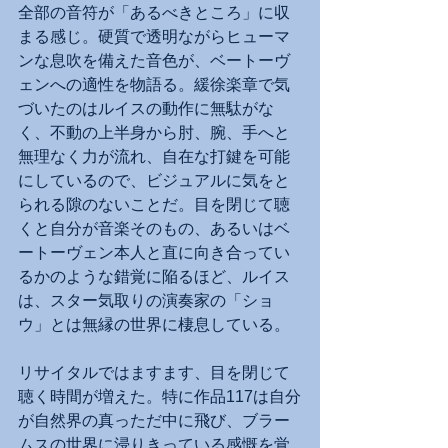
全部の音符が「あるべきところ」に収
まる感じ。硬質で透明ながらヒューマ
ンな息吹を備えた音色が、ベートーヴ
ェンへの適性を物語る。緩徐楽章で気
づいたのはルイスの動作に無駄がな
く、不動の上半身から肘、腕、手へと
無理なく力が流れ、自在な打鍵を可能
にしているので、ビジュアルに気をと
られる隙のないことだ。目を閉じて聴
くと自分が音楽そのもの、あるいはベ
ートーヴェン本人と直に向き合ってい
るかのような錯覚に陥るほど、ルイス
は、スター気取りの演奏家の「ショ
ウ」とは無縁の世界に棲息している。
リサイタルではますます、目を閉じて
聴く時間が増えた。特に作品117は自分
が自然界の真っただ中に飛び、ブラー
ムスの世界に浸りきっている感慨を覚