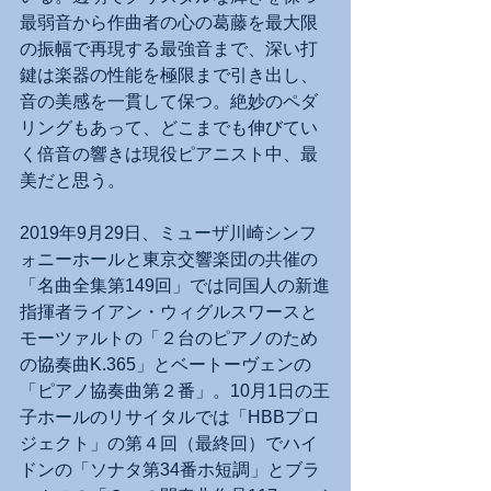
最弱音から作曲者の心の葛藤を最大限
の振幅で再現する最強音まで、深い打
鍵は楽器の性能を極限まで引き出し、
音の美感を一貫して保つ。絶妙のペダ
リングもあって、どこまでも伸びてい
く倍音の響きは現役ピアニスト中、最
美だと思う。
2019年9月29日、ミューザ川崎シンフ
ォニーホールと東京交響楽団の共催の
「名曲全集第149回」では同国人の新進
指揮者ライアン・ウィグルスワースと
モーツァルトの「２台のピアノのため
の協奏曲K.365」とベートーヴェンの
「ピアノ協奏曲第２番」。10月1日の王
子ホールのリサイタルでは「HBBプロ
ジェクト」の第４回（最終回）でハイ
ドンの「ソナタ第34番ホ短調」とブラ