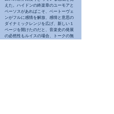
えた。ハイドンの終楽章のユーモアと
ペーソスがあればこそ、ベートーヴェ
ンがフルに感情を解放、感情と意思の
ダイナミックレンジを広げ、新しい１
ページを開けたのだと、音楽史の発展
の必然性もルイスの場合、トークの無
駄口ではなく、音の積み重ねだけで伝
えることができるので、時には積極的
に目を閉じた方が「見える」情報は多
いとすら思えた。プロフェッショナル
の手堅さ、揺るぎない教養、音色への
こだわりのすべてに、英国趣味の洗練
が行き届いた名演奏家である。
演奏会レポート