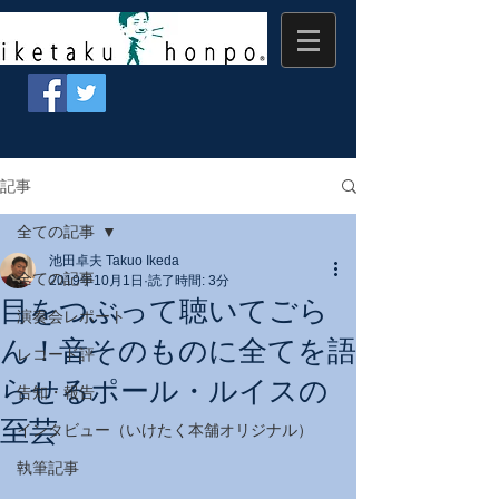
記事
全ての記事
池田卓夫 Takuo Ikeda
全ての記事
2019年10月1日
読了時間: 3分
目をつぶって聴いてごら
演奏会レポート
ん！音そのものに全てを語
レコード評
らせるポール・ルイスの
告知・報告
至芸
インタビュー（いけたく本舗オリジナル）
執筆記事