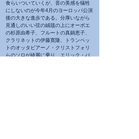
食らいついていくが、音の美感を犠牲
にしないのが今年4月のヨーロッパ公演
後の大きな進歩である。分厚いながら
見通しのいい弦の絨毯の上にオーボエ
の杉原由希子、フルートの真鍋恵子、
クラリネットの伊藤寛隆、トランペッ
トのオッタビアーノ・クリストフォリ
らのソロが綺麗に乗り、エリック・バ
ケラのティンパニが明確な隈取りを与
える。何も変わったことはしていない
のに、作品の内側へぐんぐんと引き込
まれる求心力に満ちた名演だった。イ
ンキネンと日本フィルはツアー後半年
にして、さらに一段高い次元の音楽づ
くりへと歩を進めたようだ。
演奏会レポート