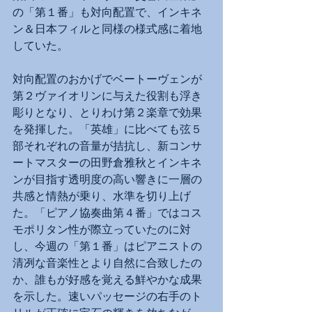
の「第１番」も対向配置で、インキネ
ン＆日本フィルと同様の様式感に着地
していた。
対向配置のおかげでベートーヴェンが
第２ヴァイオリンに与えた役割も浮き
彫りとなり、とりわけ第２楽章で効果
を発揮した。「英雄」に比べても弦５
部それぞれの音量が拮抗し、新コンサ
ートマスターの田野倉雅秋とインキネ
ンが目指す透明度の高い響きに一層の
共感と情熱が乗り、水準を切り上げ
た。「ピアノ協奏曲第４番」ではコス
モポリタン性が際立っていたのに対
し、今週の「第１番」はピアニストの
清冽な音楽性とより自然に合致したの
か、誰もが好感を覚える鮮やかな成果
を示した。速いパッセージの右手のト