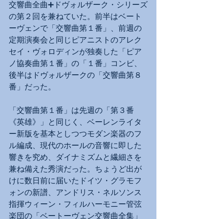
交響曲全曲➕ドヴォルザーク・シリーズ
の第２回を兼ねていた。前半はベート
ーヴェンで「交響曲第１番」、前週の
定期演奏会と同じピアニストのアレク
セイ・ヴォロディンが独奏した「ピア
ノ協奏曲第１番」の「１番」コンビ、
後半はドヴォルザークの「交響曲第８
番」だった。
「交響曲第１番」は先週の「第３番
《英雄》」と同じく、ベーレンライタ
ー新版を基本としつつモダン楽器のフ
ル編成、現代のホールの音響に即した
響きを究め、ダイナミズムと繊細さを
兼ね備えた秀演だった。ちょうど出が
けに数日前に届いたドイツ・グラモフ
ォンの新譜、アンドリス・ネルソンス
指揮ウィーン・フィルハーモニー管弦
楽団の「ベートーヴェン交響曲全集」