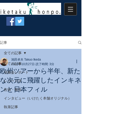
記事
全ての記事
池田卓夫 Takuo Ikeda
全ての記事
2019年10月27日
読了時間: 3分
欧州ツアーから半年、新た
演奏会レポート
な次元に飛躍したインキネ
レコード評
ンと日本フィル
告知・報告
インタビュー（いけたく本舗オリジナル）
執筆記事