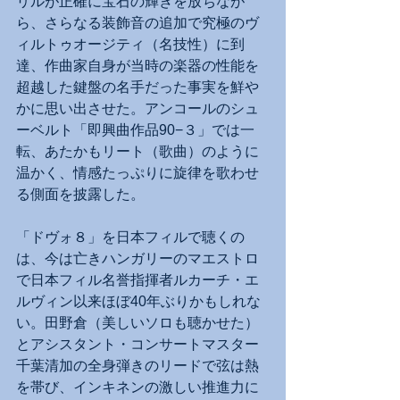
リルが正確に宝石の輝きを放ちなが
ら、さらなる装飾音の追加で究極のヴ
ィルトゥオージティ（名技性）に到
達、作曲家自身が当時の楽器の性能を
超越した鍵盤の名手だった事実を鮮や
かに思い出させた。アンコールのシュ
ーベルト「即興曲作品90−３」では一
転、あたかもリート（歌曲）のように
温かく、情感たっぷりに旋律を歌わせ
る側面を披露した。
「ドヴォ８」を日本フィルで聴くの
は、今は亡きハンガリーのマエストロ
で日本フィル名誉指揮者ルカーチ・エ
ルヴィン以来ほぼ40年ぶりかもしれな
い。田野倉（美しいソロも聴かせた）
とアシスタント・コンサートマスター
千葉清加の全身弾きのリードで弦は熱
を帯び、インキネンの激しい推進力に