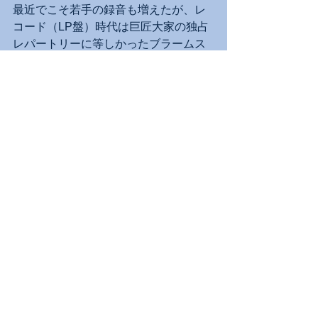
最近でこそ若手の録音も増えたが、レ
コード（LP盤）時代は巨匠大家の独占
レパートリーに等しかったブラームス
のソナタ３曲。黒川と久末は十分な畏
怖の念とともに一点一角、少しのブレ
もなく彫り込んでいく。バロック以前
から自身の同時代に至るまで、あらゆ
る音楽の形に通暁、様々な素材をいっ
たんいったん解体した後に再構築して
独自の音楽を成就させるブラームスの
書法には、ロマン派特有の深い情感や
情熱の発露といった別の要素も備わ
り、一筋縄には再現できない。黒川と
久末のデュオが時に一種の停滞を感じ
させるのは、あまりに真摯な眼差しの
なせるわざであり、今後の演奏経験の
蓄積を通じ、より自由闊達な会話を繰
り広げていくに違いない。現時点で達
成した水準の高さを知り、今後に大き