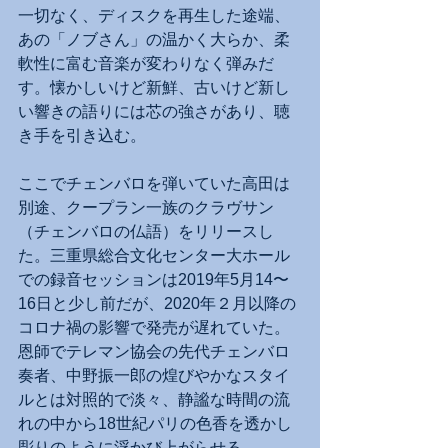
一切なく、ディスクを再生した途端、
あの「ノブさん」の温かく大らか、柔
軟性に富む音楽が変わりなく弾みだ
す。懐かしいけど新鮮、古いけど新し
い響きの語りには芯の強さがあり、聴
き手を引き込む。
ここでチェンバロを弾いていた高田は
別途、クープラン一族のクラヴサン
（チェンバロの仏語）をリリースし
た。三重県総合文化センター大ホール
での録音セッションは2019年5月14〜
16日と少し前だが、2020年２月以降の
コロナ禍の影響で発売が遅れていた。
恩師でテレマン協会の先代チェンバロ
奏者、中野振一郎の煌びやかなスタイ
ルとは対照的で淡々、静謐な時間の流
れの中から18世紀パリの色香を透かし
彫りのように浮かび上がらせる。