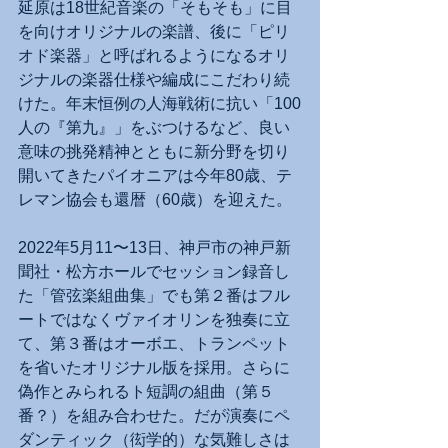
延原は18世紀音楽の「そもそも」に目
を向けオリジナルの楽譜、後に「ピリ
オド楽器」と呼ばれるようになるオリ
ジナルの楽器仕様や編成にこだわり続
けた。年末恒例の人海戦術に抗い「100
人の『第九』」をぶつけるなど、良い
意味の挑発精神とともに新分野を切り
開いてきたパイオニアは今年80歳、テ
レマン協会も還暦（60歳）を迎えた。
2022年5月11〜13日、神戸市の神戸新
聞社・松方ホールでセッション録音し
た「管弦楽組曲集」でも第２番はフル
ートではなくヴァイオリンを独奏に立
て、第３番はオーボエ、トランペット
を省いたオリジナル版を採用。さらに
偽作とみられるト短調の組曲（第５
番？）を組み合わせた。だが演奏にペ
ダンティック（衒学的）な気難しさは