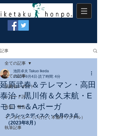
記事
全ての記事
池田卓夫 Takuo Ikeda
全ての記事
2023年9月4日
読了時間: 4分
延原武春＆テレマン・高田
演奏会レポート
泰治・黒川侑＆久末航・E
レコード評
モロー＆Aポーガ
告知・報告
クラシックディスク・今月の３点
インタビュー（いけたく本舗オリジナル）
（2023年8月）
執筆記事