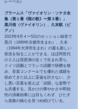
レーベル）
ブラームス「ヴァイオリン・ソナタ全
集（第１番《雨の歌》〜第３番）」
黒川侑（ヴァイオリン）、久末航（ピ
アノ）
2023年4月４〜5日のセッション録音で
黒川（1990年京都市生まれ）、久末
（1994年大津市生まれ）の最も新しい
状況を知ることができる。ほぼ同世代
の２人は琵琶湖の近くで生まれ育ち、
ドイツ語圏とフランス語圏で研鑽を積
み、音楽コンクールでも優れた成績を
収めてきた以上に妥協を許さない、少
し悪い言葉を使えば「頑固」な姿勢で
も共通する。見かけの華やかさや即効
性の演奏効果には目もくれず、ひたす
ら楽曲の核心を見つめ続けている。