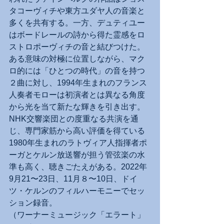
タコーヴィチや東方ユダヤ人の音楽と
多くを共有する。一方、デュティユー
はボードレールの詩から得た霊感をロ
ストロポーヴィチの音と結びつけた。
ある意味の対極に位置しながら、マク
ロ的には「ひとつの時代」の音を持つ
２曲に対し、1994年生まれのフランス
人奏者モローは初演者とは異なる角度
から光を当て新たな輝きを引き出す。
NHK交響楽団との度重なる共演を通
じ、専門家筋から高い評価を得ている
1980年生まれのラトヴィア人指揮者ポ
ーガとケルン放送響が担う管弦楽の水
準も高く、聴きごたえがある。2022年
9月21〜23日、11月８〜10日、ドイ
ツ・ケルンのフィルハーモニーでセッ
ション録音。
（ワーナーミュージック「エラート」