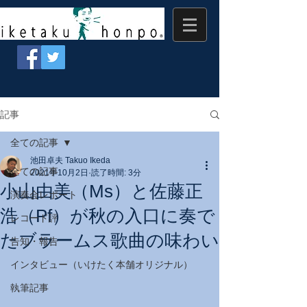
記事
全ての記事
池田卓夫 Takuo Ikeda
全ての記事
2021年10月2日
読了時間: 3分
小山由美（Ms）と佐藤正
演奏会レポート
浩（Pf）が秋の入口に奏で
レコード評
たブラームス歌曲の味わい
告知・報告
インタビュー（いけたく本舗オリジナル）
執筆記事