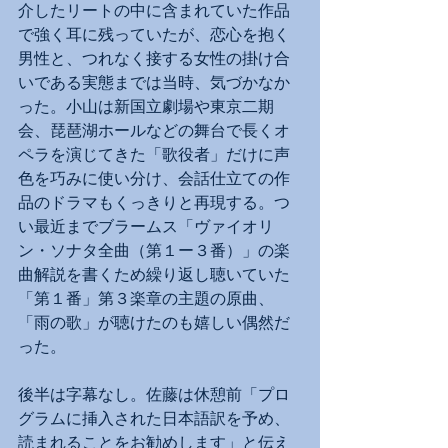
介したリートの中に含まれていた作品
で強く耳に残っていたが、恋心を抱く
男性と、つれなく接する女性の掛け合
いである実態までは当時、気づかなか
った。小山は新国立劇場や東京二期
会、琵琶湖ホールなどの舞台で長くオ
ペラを演じてきた「歌役者」だけに声
色を巧みに使い分け、会話仕立ての作
品のドラマもくっきりと再現する。つ
い最近までブラームス「ヴァイオリ
ン・ソナタ全曲（第１ー３番）」の楽
曲解説を書くため繰り返し聴いていた
「第１番」第３楽章の主題の原曲、
「雨の歌」が聴けたのも嬉しい偶然だ
った。
後半は字幕なし。佐藤は休憩前「プロ
グラムに挿入された日本語訳を予め、
読まれることをお勧めします」と伝え