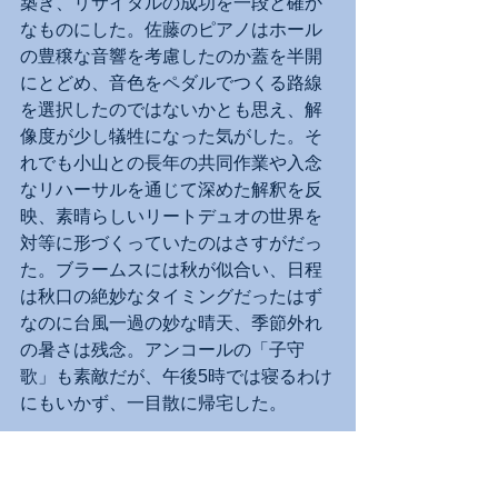
築き、リサイタルの成功を一段と確か
なものにした。佐藤のピアノはホール
の豊穣な音響を考慮したのか蓋を半開
にとどめ、音色をペダルでつくる路線
を選択したのではないかとも思え、解
像度が少し犠牲になった気がした。そ
れでも小山との長年の共同作業や入念
なリハーサルを通じて深めた解釈を反
映、素晴らしいリートデュオの世界を
対等に形づくっていたのはさすがだっ
た。ブラームスには秋が似合い、日程
は秋口の絶妙なタイミングだったはず
なのに台風一過の妙な晴天、季節外れ
の暑さは残念。アンコールの「子守
歌」も素敵だが、午後5時では寝るわけ
にもいかず、一目散に帰宅した。