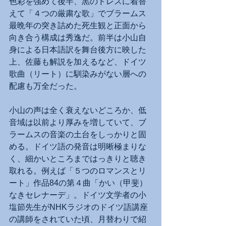
色彩を強めて後半、黒のドレスに着替
えて「４つの厳粛な歌」でブラームス
最晩年の突き詰めた死生観と正面から
向き合う構成は秀逸だ。前半は小山自
身による日本語訳を舞台後方に映した
上、佐藤も解説を加えるなど、ドイツ
歌曲（リート）に馴染みがない層への
配慮も万全だった。
小山の声は全く衰えないどころか、低
音域は以前より厚みを増していて、ブ
ラームスの音楽の土台をしっかりと固
める。ドイツ語の発音は明晰極まりな
く、細かいところまではっきりと聴き
取れる。例えば「５つのロマンスとリ
ート」作品84の第４曲「かい（甲斐）
なきセレナーデ」。ドイツ文学者の小
塩節先生がNHKラジオのドイツ語講座
の講師をされていた頃、月替わりで紹