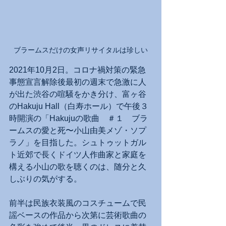
ブラームスだけの女声リサイタルは珍しい
2021年10月2日。コロナ禍対策の緊急
事態宣言解除後最初の週末で急激に人
が出た渋谷の喧騒をかき分け、富ヶ谷
のHakuju Hall（白寿ホール）で午後３
時開演の「Hakujuの歌曲　＃１　ブラ
ームスの愛と死〜小山由美メゾ・ソプ
ラノ」を目指した。シュトゥットガル
ト近郊で長くドイツ人作曲家と家庭を
構える小山の歌を聴くのは、随分と久
しぶりの気がする。
前半は民族衣装風のコスチュームで民
謡ベースの作品から次第に芸術歌曲の