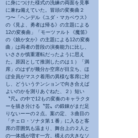
に身につけた様式の洗練の両面を見事
に兼ね備えていた。冒頭の変奏曲２
つ〜「ヘンデル《ユダ・マカベウス》
の《見よ、勇者は帰る》の主題による
12の変奏曲」「モーツァルト《魔笛》
の《娘か女か》の主題による12の変奏
曲」は両者の普段の演奏能力に比し、
いささか慎重運転だったように思え
た。原因として推測したのは１）「満
席」のはずが幾分か空席が目立ち、ほ
ぼ全員がマスク着用の異様な客席に対
し、どういうテンションで向き合えば
よいのかを測りあぐねた、２）短い
〝尺〟の中で12もの変奏のキャラクタ
ーを描き分ける〝芸〟の鍛錬がまだ足
りないーーの２点。案の定、３曲目の
「チェロ・ソナタ第１番」に入ると客
席の雰囲気も温まり、舞台上の２人と
の一体感が増す一方、構えの大きなソ