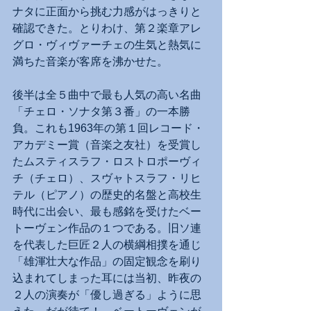
ナタに正面から挑む力感がはっきりと
確認できた。とりわけ、第２楽章アレ
グロ・ヴィヴァーチェの生気と熱気に
満ちた音楽が客席を沸かせた。
後半は全５曲中で最も人気の高い名曲
「チェロ・ソナタ第３番」の一本勝
負。これも1963年の第１回レコード・
アカデミー賞（音楽之友社）を受賞し
たムスティスラフ・ロストロポーヴィ
チ（チェロ）、スヴャトスラフ・リヒ
テル（ピアノ）の歴史的名盤と高校生
時代に出会い、最も感銘を受けたベー
トーヴェン作品の１つである。旧ソ連
を代表した巨匠２人の横綱相撲を通じ
「雄渾壮大な作品」の固定観念を刷り
込まれてしまった耳には当初、昨夜の
２人の演奏が「優し過ぎる」ように思