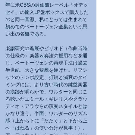
年に米CBSの廉価盤レーベル「オデッ
セイ」の輸入LP盤ボックスで購入した
のと同一音源、私にとっては生まれて
初めてのベートーヴェン全集という思
い出の名盤である。
楽譜研究の進展やピリオド（作曲当時
の仕様の）楽器＆奏法の援用などを通
じ、ベートーヴェンの再現手法は過去
半世紀、大きな変貌を遂げた。リフシ
ッツのテンポ設定、打鍵と減衰のタイ
ミングには、より古い時代の鍵盤楽器
の痕跡が明らかで、ワルターと同じこ
ろ聴いたエミール・ギレリスやクラウ
ディオ・アラウらの演奏スタイルとは
かなり違う。半面、ワルターのリズム
感（上から下に「たたく」と下から上
へ「はねる」の使い分けが見事！）、