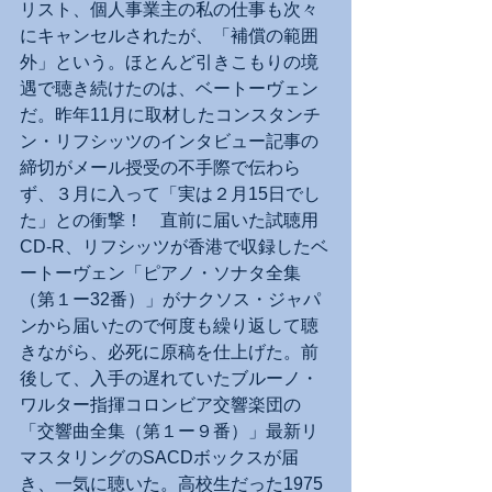
リスト、個人事業主の私の仕事も次々
にキャンセルされたが、「補償の範囲
外」という。ほとんど引きこもりの境
遇で聴き続けたのは、ベートーヴェン
だ。昨年11月に取材したコンスタンチ
ン・リフシッツのインタビュー記事の
締切がメール授受の不手際で伝わら
ず、３月に入って「実は２月15日でし
た」との衝撃！　直前に届いた試聴用
CD-R、リフシッツが香港で収録したベ
ートーヴェン「ピアノ・ソナタ全集
（第１ー32番）」がナクソス・ジャパ
ンから届いたので何度も繰り返して聴
きながら、必死に原稿を仕上げた。前
後して、入手の遅れていたブルーノ・
ワルター指揮コロンビア交響楽団の
「交響曲全集（第１ー９番）」最新リ
マスタリングのSACDボックスが届
き、一気に聴いた。高校生だった1975