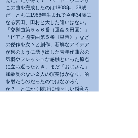
えた。だが待て！　ベートーヴェンが
この曲を完成したのは1808年、38歳
だ。ともに1986年生まれで今年34歳に
なる宮田、田村と大した違いはない。
「交響曲第５＆６番（運命＆田園）」
「ピアノ協奏曲第５番《皇帝》」など
の傑作を次々と創作、新鮮なアイデア
が泉のように湧き出した青年作曲家の
気概やフレッシュな感触といった原点
に立ち返ったとき、まだ「おじさん」
加齢臭のない２人の演奏はかなり、的
を射たものだったのではなかろう
か？　とにかく随所に瑞々しい感覚を
漂わせ、宮田はソロで飛び出す場面で
も気品を失わず、オブリガートに回っ
ても明瞭に旋律線をキープする。田村
はフレーズの冒頭での明確なアクセン
トの打ち方をはじめ、明らかにベート
ーヴェン時代の楽器の構造、楽譜に書