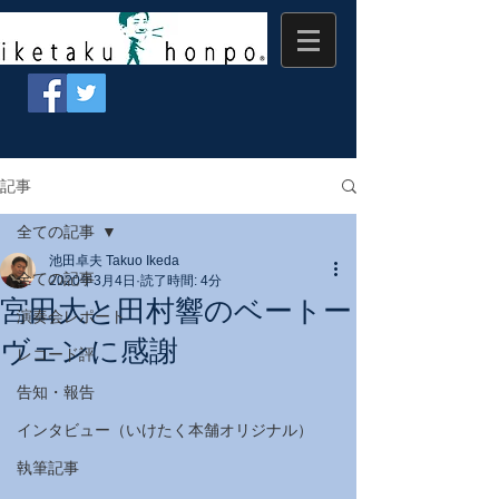
記事
全ての記事
池田卓夫 Takuo Ikeda
全ての記事
2020年3月4日
読了時間: 4分
宮田大と田村響のベートー
演奏会レポート
ヴェンに感謝
レコード評
告知・報告
インタビュー（いけたく本舗オリジナル）
執筆記事