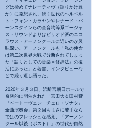
アーティキュレーション、フレージン
グは極めてナレーティヴ（語りかけ豊
か）に発想され、続く世代のヘルベル
ト・フォン・カラヤンやレナード・バ
ーンスタインらの全音均等系ゴージャ
ス・サウンドよりはピリオド派のニコ
ラウス・アーノンクールに近いのが興
味深い。アーノンクールも「私の使命
は第二次世界大戦で分断されてしまっ
た『語りとしての音楽＝修辞法』の復
活にあった」と著書、インタビューな
どで繰り返し語った。
2020年３月３日、浜離宮朝日ホールで
奇跡的に開催された「宮田大＆田村響
『ベートーヴェン：チェロ・ソナタ』
全曲演奏会」第２回もまさに若手なら
ではのフレッシュな感覚、「アーノン
クール以後（ポスト）」の世代が自然