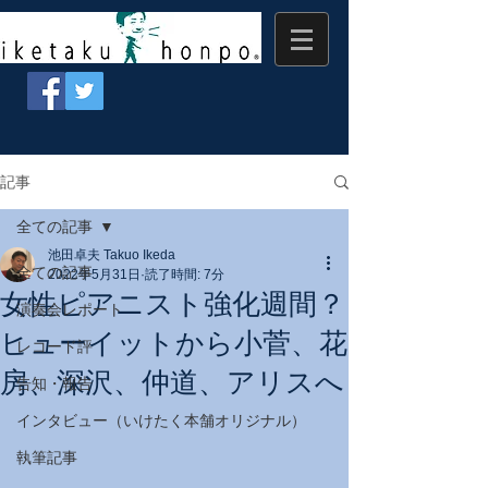
記事
全ての記事
池田卓夫 Takuo Ikeda
全ての記事
2022年5月31日
読了時間: 7分
女性ピアニスト強化週間？
演奏会レポート
ヒューイットから小菅、花
レコード評
房、深沢、仲道、アリスへ
告知・報告
インタビュー（いけたく本舗オリジナル）
執筆記事