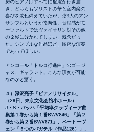
房のピアノはすべてに配慮が行き届
き、どちらもソリストの華と室内楽の
喜びを兼ね備えていたが、弦3人のアン
サンブルというか指向性、音程感がモ
ーツァルトではヴァイオリン対その他
の２極に分かれてしまい、残念だっ
た。シンプルな作品ほど、緻密な演奏
であってほしい。
アンコール「トルコ行進曲」のゴージ
ャス、ギャラント。こんな演奏が可能
なのかと驚く。
４）深沢亮子「ピアノリサイタル」
（28日、東京文化会館小ホール）
J・S・バッハ「平均率クラヴィーア曲
集第１巻から第１番BWV846」「第２
巻から第２番BWV871」、ベートーヴ
ェン「６つのバガテル（作品126）」、