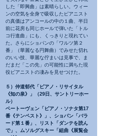
した「即興曲」は素晴らしい。ウィー
ンの空気を全身で吸収したピアニスト
の真価はアンコールの中の１曲、半日
前に花房も同じホールで弾いた「トル
コ行進曲」にも、くっきりと現れてい
た。さらにショパンの「ワルツ第２
番」（華麗なる円舞曲）でみせた切れ
のいい技、華麗な佇まいは見事で、ま
だまだ「この先」の可能性に満ちた現
役ピアニストの凄みを見せつけた。
５）仲道郁代「ピアノ・リサイタル
《知の泉》」（29日、サントリーホー
ル）
ベートーヴェン「ピアノ・ソナタ第17
番《テンペスト》」、ショパン「バラ
ード第１番」、リスト「ダンテを読ん
で」、ムソルグスキー「組曲《展覧会