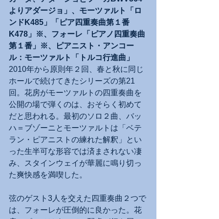
よりアダージョ」、モーツァルト「ロ
ンドK485」「ピア四重奏曲第１番
K478」※、フォーレ「ピアノ四重奏曲
第１番」※、ピアニスト・アンコー
ル：モーツァルト「トルコ行進曲」
2010年から原則年２回、春と秋に同じ
ホールで続けてきたシリーズの第21
回。花房がモーツァルトの四重奏曲を
公開の場で弾くのは、おそらく初めて
だと思われる。最初のソロ２曲、バッ
ハ＝ブゾーニとモーツァルトは「ベテ
ラン・ピアニストの練れた解釈」とい
った生半可な形容では済まされない凄
み、スタインウェイが華麗に鳴り切っ
た爽快感を満喫した。
弦のゲスト3人を交えた四重奏曲２つで
は、フォーレが圧倒的に良かった。花