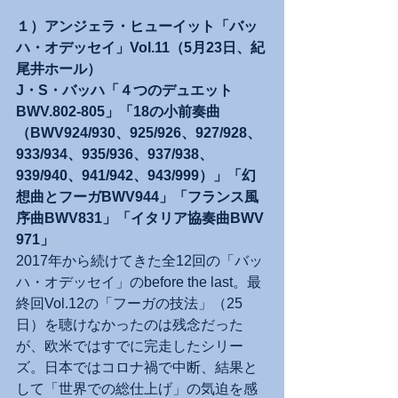
１）アンジェラ・ヒューイット「バッ
ハ・オデッセイ」Vol.11（5月23日、紀
尾井ホール）
J・S・バッハ「４つのデュエット
BWV.802-805」「18の小前奏曲
（BWV924/930、925/926、927/928、
933/934、935/936、937/938、
939/940、941/942、943/999）」「幻
想曲とフーガBWV944」「フランス風
序曲BWV831」「イタリア協奏曲BWV 
971」
2017年から続けてきた全12回の「バッ
ハ・オデッセイ」のbefore the last。最
終回Vol.12の「フーガの技法」（25
日）を聴けなかったのは残念だった
が、欧米ではすでに完走したシリー
ズ。日本ではコロナ禍で中断、結果と
して「世界での総仕上げ」の気迫を感