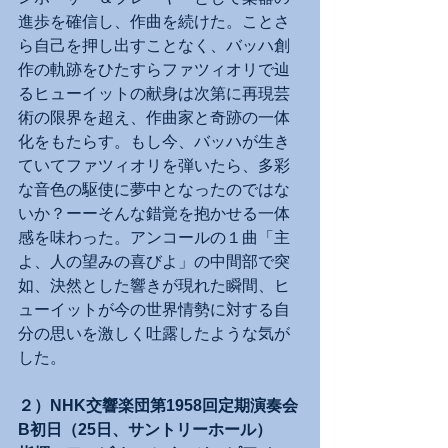
進歩を確信し、作曲を続けた。ことさ
ら自己を押し出すことなく、バッハ創
作の軌跡をひたすらファツィオリで辿
るヒューイットの献身は次第に再現芸
術の限界を超え、作曲家と奇跡の一体
化をもたらす。もし今、バッハが生き
ていてファツィオリを弾いたら、多彩
な音色の駆使に夢中となったのではな
いか？ーーそんな錯覚を抱かせる一体
感を味わった。アンコールの１曲「主
よ、人の望みの喜びよ」の中間部で突
如、決然とした響きが現れた瞬間、ヒ
ューイットが今の世界情勢に対する自
分の思いを激しく吐露したような気が
した。
２）NHK交響楽団第1958回定期演奏会
B初日（25日、サントリーホール）