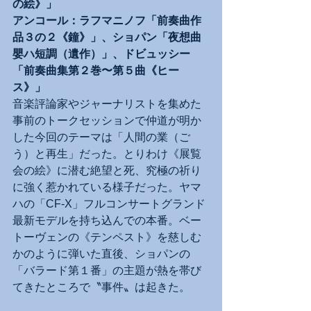
の絵》」
アンコール：ラフマニノフ「前奏曲作
品３の２《鐘》」、ショパン「夜想曲
嬰ハ短調（遺作）」、ドビュッシー
「前奏曲集第２巻〜第５曲《ヒー
ス》」
音楽評論家やジャーナリストを集めた
事前のトークセッションで仲道が明か
した今回のテーマは「人間の業（ご
う）と再生」だった。とりわけ《展覧
会の絵》に潜む絶望と死、究極の祈り
に強く惹かれている様子だった。ヤマ
ハの「CF-X」フルコンサートグランド
最新モデルを持ち込んでの本番。ベー
トーヴェンの《テンペスト》を慈しむ
かのように弾いた直後、ショパンの
「バラード第１番」の主題が熱を帯び
てきたところで〝事件〟は起きた。