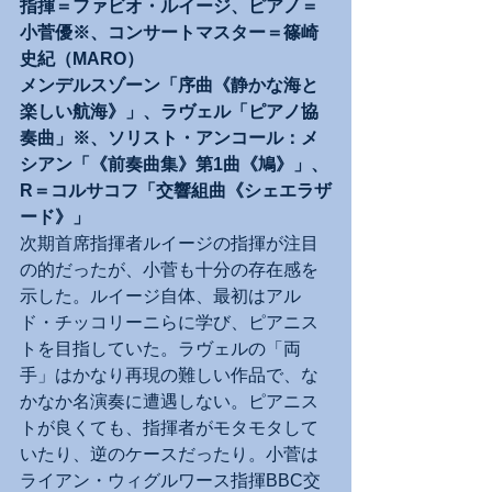
指揮＝ファビオ・ルイージ、ピアノ＝
小菅優※、コンサートマスター＝篠崎
史紀（MARO）
メンデルスゾーン「序曲《静かな海と
楽しい航海》」、ラヴェル「ピアノ協
奏曲」※、ソリスト・アンコール：メ
シアン「《前奏曲集》第1曲《鳩》」、
R＝コルサコフ「交響組曲《シェエラザ
ード》」
次期首席指揮者ルイージの指揮が注目
の的だったが、小菅も十分の存在感を
示した。ルイージ自体、最初はアル
ド・チッコリーニらに学び、ピアニス
トを目指していた。ラヴェルの「両
手」はかなり再現の難しい作品で、な
かなか名演奏に遭遇しない。ピアニス
トが良くても、指揮者がモタモタして
いたり、逆のケースだったり。小菅は
ライアン・ウィグルワース指揮BBC交