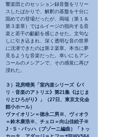
響楽団とのセッション録音盤をリリー
スしたばかりで、解釈の基盤を十分に
固めての登場だったが、両端（第１＆
第３楽章）ではルイージの指向する音
楽と若干の齟齬を感じさせた。文句な
しに引き込まれ、深く透明な音の世界
に沈潜できたのは第２楽章。本当に夢
見るような音楽だった。幸いにもアン
コールのメシアンで、その感覚に再び
浸れた。
３）花房晴美「室内楽シリーズ《パ
リ・音楽のアトリエ》第21集《はじま
りとひろがり》」（27日、東京文化会
館小ホール）
ヴァイオリン＝徳永二男※、ヴィオラ
＝鈴木康浩※、チェロ＝向山佳絵子※
J・S・バッハ（ブゾーニ編曲）「トッ
カータ、アダージョとフーガBWV564