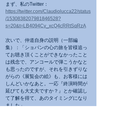
まず、私のTwitter：
https://twitter.com/Claudiolucca22/status
/1530838207981846528?
s=20&t=LB4094Cv_xcQ4cRRtSqRzA
次いで、仲道自身の説明（一部編
集）：「ショパンの心の旅を皆様追っ
てお聴き頂くことができなかったこと
は残念で、アンコールで弾こうかなと
も思ったのですが、それを引きずりな
がらの《展覧会の絵》も、お客様には
しんどいかなあと。一応『終演時間が
延びても大丈夫ですか？』とか確認し
て了解を得て、あのタイミングになり
ました」
当世風には「神対応」。長く一線で活
躍してきた演奏経験が最大限プラスに
働いた。ムソルグスキーの最終曲「キ