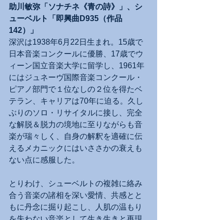
助川敏弥「ソナチネ《青の詩》」、シ
ューベルト「即興曲D935（作品
142）」
深沢は1938年6月22日生まれ。15歳で
日本音楽コンクールに優勝、17歳でウ
ィーン国立音楽大学に留学し、1961年
にはジュネーヴ国際音楽コンクール・
ピアノ部門で１位なしの２位を得たベ
テラン、キャリアは70年に迫る。久し
ぶりのソロ・リサイタルに接し、完全
な解脱＆脱力の境地に至りながらも音
楽が瑞々しく、自身の解釈を適確に伝
えるメカニックにはいささかの衰えも
ない点に感服した。
とりわけ、シューベルトの複雑に絡み
合う音楽の諸相を深い愛情、共感とと
もに丹念に掘り起こし、人肌の温もり
を失わない音楽として生き生きと再現