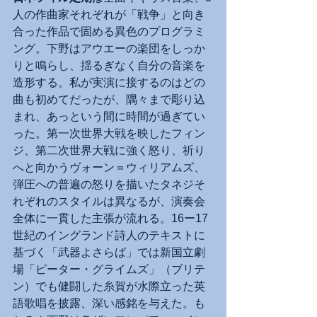
人の作曲家それぞれが「戦争」と向き
合った作品で固める異色のプログラミ
ング。下野はアウエーの楽団をしっか
りと鳴らし、揺るぎなく自分の音楽を
造形する。私が実演に接するのはどの
曲も初めてだったが、隅々まで彫り込
まれ、あっという間に時間が過ぎてい
った。第一次世界大戦を映したフィン
ジ、第二次世界大戦に強く怒り、祈り
へと向かうヴォーン＝ウィリアムズ、
弾圧への普遍の怒りを描いたタネジそ
れぞれのスタイルは異なるが、演奏会
全体に一貫した主張が流れる。16ー17
世紀のイングランド詩人のテキストに
基づく「武器よさらば」では新国立劇
場「ピーター・グライムズ」（ブリテ
ン）でも健闘した糸賀が水際立った英
語歌唱を披露、深い感銘を与えた。も