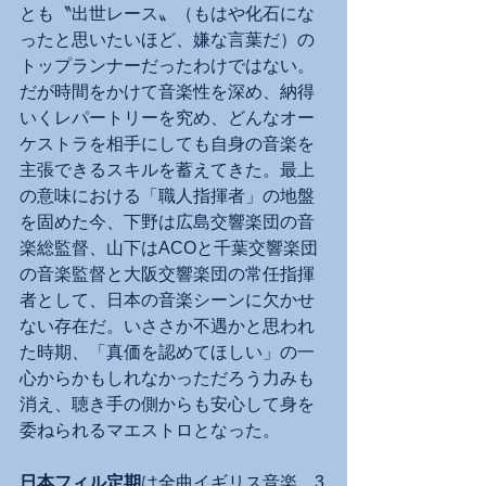
とも〝出世レース〟（もはや化石にな
ったと思いたいほど、嫌な言葉だ）の
トップランナーだったわけではない。
だが時間をかけて音楽性を深め、納得
いくレパートリーを究め、どんなオー
ケストラを相手にしても自身の音楽を
主張できるスキルを蓄えてきた。最上
の意味における「職人指揮者」の地盤
を固めた今、下野は広島交響楽団の音
楽総監督、山下はACOと千葉交響楽団
の音楽監督と大阪交響楽団の常任指揮
者として、日本の音楽シーンに欠かせ
ない存在だ。いささか不遇かと思われ
た時期、「真価を認めてほしい」の一
心からかもしれなかっただろう力みも
消え、聴き手の側からも安心して身を
委ねられるマエストロとなった。
日本フィル定期
は全曲イギリス音楽、3