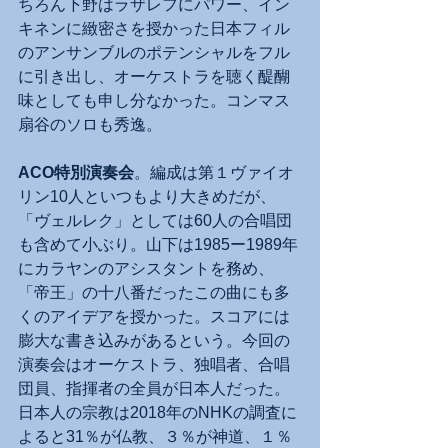
ちろん下野はラザレフにパワー、イン
キネンに緻密さを授かった日本フィル
のアンサンブルのポテンシャルをフル
に引き出し、オーケストラを聴く醍醐
味としても申し分なかった。コンマス
扇谷のソロも秀逸。
ACO特別演奏会
。編成は第１ヴァイオ
リン10人といつもより大きめだが、
「ヴェルレク」としては60人の合唱団
も含めて小ぶり。山下は1985ー1989年
にカラヤンのアシスタントを務め、
「帝王」の十八番だったこの曲にも多
くのアイデアを授かった。スコアには
膨大な書き込みがあるという。今回の
演奏会はオーケストラ、独唱者、合唱
団員、指揮者の全員が日本人だった。
日本人の宗教は2018年のNHKの調査に
よると31％が仏教、３％が神道、１％