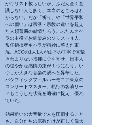
がキリスト教らしいが、ふだん全く意
識しない人も多く、本当のところはわ
からない。だが「祈り」や「世界平和
への願い」は宗派・宗教の違いを超え
た人類普遍の感情だろう。ふだんオペ
ラの主役でお馴染みのソリスト４人、
常任指揮者キハラが精妙に整えた東
混、ACOの1人1人が山下の丁寧で真摯
きわまりない指揮に心を寄せ、日本人
の穏やかな感情の束が１つになり、い
つしか大きな音楽の渦へと昇華した。
パシフィックフィルハーモニア東京の
コンサートマスター、執行の客演リー
ドもこうした状況を適確に捉え、優れ
ていた。
効果狙いの大音量で人を圧倒すること
も、自分たちの宗教だけが正しく偉大
と押し付けることもなく、ただひたす