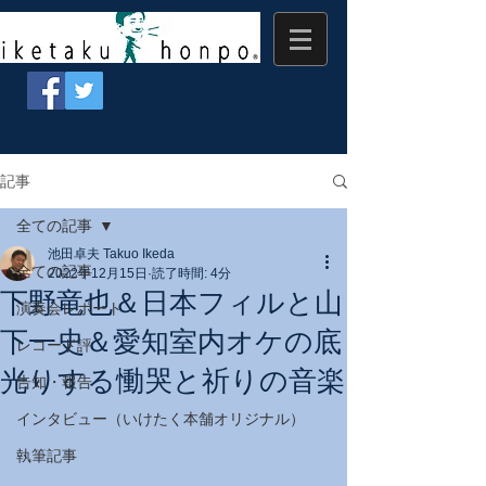
記事
全ての記事
池田卓夫 Takuo Ikeda
全ての記事
2022年12月15日
読了時間: 4分
下野竜也＆日本フィルと山
演奏会レポート
下一史＆愛知室内オケの底
レコード評
光りする慟哭と祈りの音楽
告知・報告
インタビュー（いけたく本舗オリジナル）
執筆記事