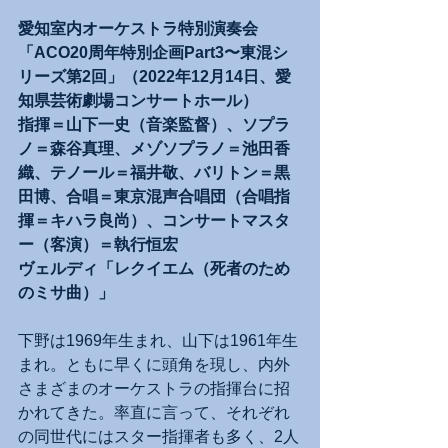
愛知室内オーケストラ特別演奏会
「ACO20周年特別企画Part3〜東混シ
リーズ第2回」（2022年12月14日、愛
知県芸術劇場コンサートホール）
指揮＝山下一史（音楽監督）、ソプラ
ノ＝森谷真理、メゾソプラノ＝池田香
織、テノール＝福井敬、バリトン＝黒
田博、合唱＝東京混声合唱団（合唱指
揮＝キハラ良尚）、コンサートマスタ
ー（客演）＝執行恒宏
ヴェルディ「レクイエム（死者のため
のミサ曲）」
下野は1969年生まれ、山下は1961年生
まれ。ともに早くに頭角を現し、内外
さまざまのオーケストラの指揮台に招
かれてきた。率直に言って、それぞれ
の同世代にはスター指揮者も多く、2人