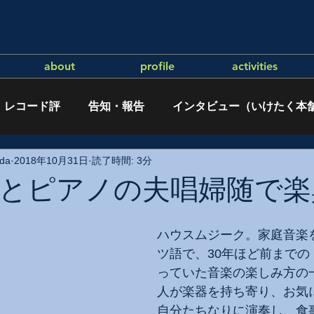
about
profile
activities
レコード評
告知・報告
インタビュー（いけたく本
da
2018年10月31日
読了時間: 3分
とピアノの夫唱婦随で楽
ハウスムジーク。家庭音楽
ツ語で、30年ほど前までの
っていた音楽の楽しみ方の
人が楽器を持ち寄り、お気
自分たちなりに演奏し、食