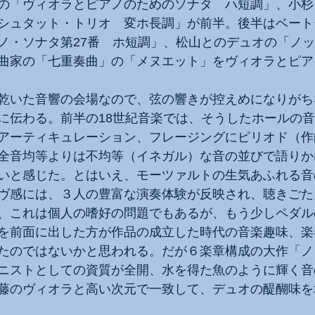
の「ヴィオラとピアノのためのソナタ　ハ短調」、小杉
シュタット・トリオ　変ホ長調」が前半。後半はベート
ノ・ソナタ第27番　ホ短調」、松山とのデュオの「ノ
曲家の「七重奏曲」の「メヌエット」をヴィオラとピア
乾いた音響の会場なので、弦の響きが控えめになりがち
に伝わる。前半の18世紀音楽では、そうしたホールの
アーティキュレーション、フレージングにピリオド（作
全音均等よりは不均等（イネガル）な音の並びで語りか
いと感じた。とはいえ、モーツァルトの生気あふれる音
ヴ感には、３人の豊富な演奏体験が反映され、聴きごた
、これは個人の嗜好の問題でもあるが、もう少しペダル
を前面に出した方が作品の成立した時代の音楽趣味、楽
たのではないかと思われる。だが６楽章構成の大作「ノ
ニストとしての資質が全開、水を得た魚のように輝く音
藤のヴィオラと高い次元で一致して、デュオの醍醐味を