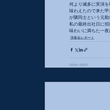
何より滅多に実演を
味わえたので来た甲
が隣同士という元勤
私の最終出社日に招
味わいに満ちた一夜
演奏会レポート
最新記事