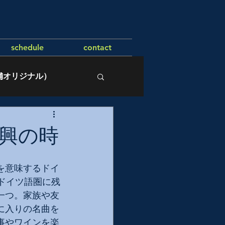
schedule
contact
舗オリジナル）
興の時
を意味するドイ
ドイツ語圏に残
一つ。家族や友
に入りの名曲を
事やワインを楽