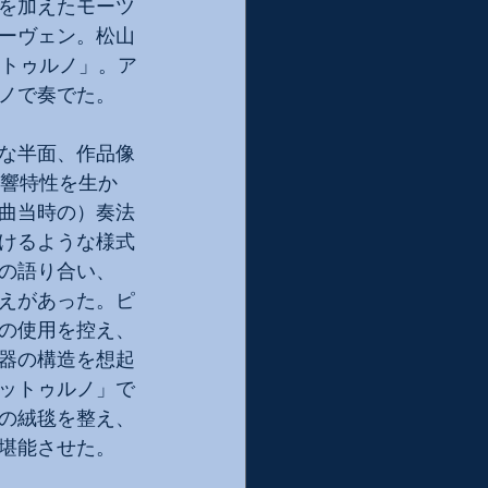
を加えたモーツ
ーヴェン。松山
ットゥルノ」。ア
ノで奏でた。
な半面、作品像
音響特性を生か
曲当時の）奏法
けるような様式
の語り合い、
えがあった。ピ
の使用を控え、
器の構造を想起
ットゥルノ」で
の絨毯を整え、
堪能させた。