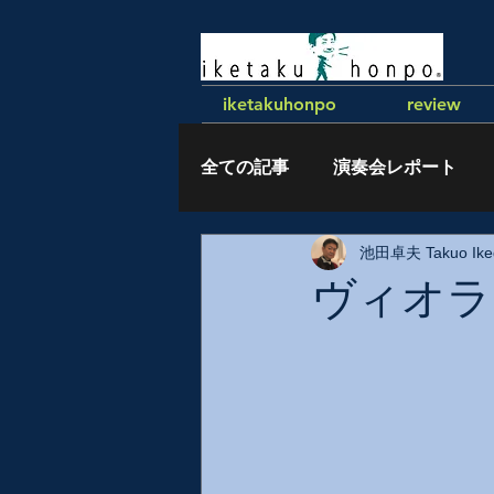
iketakuhonpo
review
全ての記事
演奏会レポート
池田卓夫 Takuo Ike
執筆記事
ヴィオラ