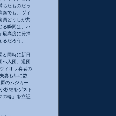
満ちたものだっ
演奏でも、ヴィ
楽員どうしが共
じる瞬間は、ハ
が最高度に発揮
えるだろう。
業と同時に新日
団へ入団、退団
ヴィオラ奏者の
夫妻も年に数
上原のムジカー
小杉結をゲスト
クの輪」を立証