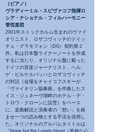
（ピアノ）
ヴラディーミル・スピヴァコフ指揮ロ
シア・ナショナル・フィルハーモニー
管弦楽団
2001年ストックホルム生まれのヴァイ
オリニスト、ロザコヴィッチのドイッ
チェ・グラモフォン（DG）契約第２
作。私は日本盤ライナーノートを作成
するに当たり、オリジナル盤に載った
ドイツの音楽ジャーナリスト、ヘル
ゲ・ビルケルバッハとロザコヴィッチ
の対話（会場をチャイコフスキーが
「ヴァイオリン協奏曲」を作曲したス
イス・ジュネーヴ湖畔のホテル・デ・
トロワ・クローンに設営）をベース
に、楽曲解説と演奏者の「想い」を絡
ませ一つの読み物とする手法を採用し
た。オリジナルのアルバムタイトルは
「None but the Lonely Heart（孤独な心