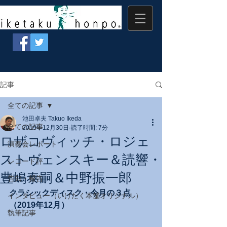
記事
全ての記事
池田卓夫 Takuo Ikeda
全ての記事
2019年12月30日
読了時間: 7分
ロザコヴィッチ・ロジェ
演奏会レポート
ストヴェンスキー＆読響・
レコード評
豊嶋泰嗣＆中野振一郎
告知・報告
クラシックディスク・今月の３点
インタビュー（いけたく本舗オリジナル）
（2019年12月）
執筆記事