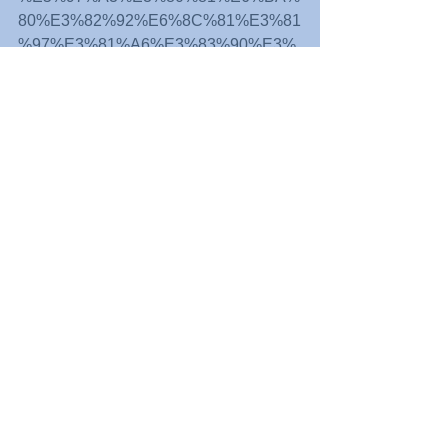
80%E3%82%92%E6%8C%81%E3%81
%97%E3%81%A6%E3%83%90%E3%
83%83%E3%83%8F%E9%80%A3%E7
%B6%9A%E6%BC%94%E5%A5%8F
%E4%BC%9A
完成したCD。豊嶋本人に「サイン入り
で送って！」と不躾に願い出ると何と
中野のサインまで入れ、届けてくれ
た。2019年3月20日、東京国立博物館
平成館ラウンジでの初演奏に比べれ
ば、セッション録音の完成度も伴い、
一段と強い説得力と安定感を備えてい
る；
https://www.iketakuhonpo.com/post/%E
5%8F%8B%E6%83%85%E3%81%A8
%E4%BF%A1%E9%A0%BC%E3%81
%AE%E3%83%90%E3%83%83%E3%