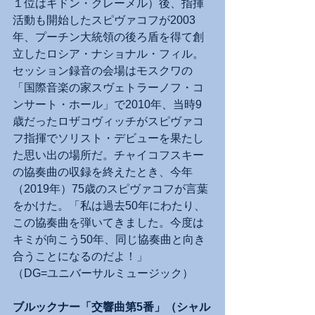
１位はギドン・クレーメル）後、指揮
活動も開始したスピヴァコフが2003
年、プーチン大統領の後ろ盾を得て創
立したロシア・ナショナル・フィル。
セッション録音の会場はモスクワの
「国際音楽の家スヴェトラーノフ・コ
ンサート・ホール」で2010年、当時9
歳だったロザコヴィッチがスピヴァコ
フ指揮でソリスト・デビューを果たし
た思い出の場所だ。チャイコフスキー
の協奏曲の収録を終えたとき、今年
（2019年）75歳のスピヴァコフが言葉
をかけた。「私は過去50年にわたり、
この協奏曲を弾いてきました。今度は
キミが向こう50年、同じ協奏曲と向き
合うことになるのだよ！」
（DG=ユニバーサルミュージック）
ブルックナー「交響曲第5番」（シャル