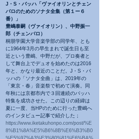
J・S・バッハ「ヴァイオリンとチェン
バロのためのソナタ全集（第１ー６
番）」
豊嶋泰嗣（ヴァイオリン）、中野振一
郎（チェンバロ）
桐朋学園大学音楽学部の同学年、とも
に1964年3月の早生まれで誕生日も至
近という豊嶋、中野だが、プロ奏者と
して舞台上でデュオを始めたのは2016
年と、かなり最近のことだ。J・S・バ
ッハの「ソナタ全曲」は、2019年の
「東京・春」音楽祭で初めて演奏。同
年秋には京都市内で３回連続のバッハ
特集を成功させた。この辺りの経緯は
夏に一度、当HPのために行った豊嶋へ
のインタビュー記事で紹介した；
https://www.iketakuhonpo.com/post/%E
8%B1%8A%E5%B6%8B%E6%B3%B0
%E5%97%A3%E3%80%81%E6%BA%