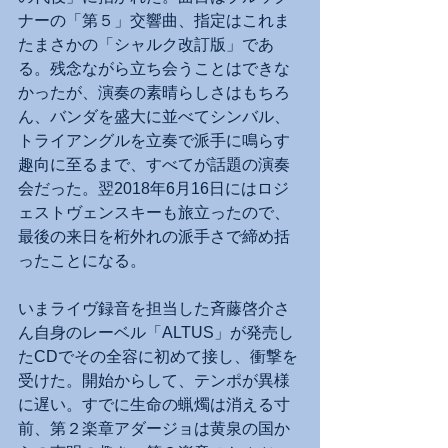
ナーの「第５」交響曲、指定はこれま
たまさかの「シャルク改訂版」であ
る。残念ながら立ち会うことはできな
かったが、演奏の素晴らしさはもちろ
ん、バンダを盛大に並べてシンバル、
トライアングルを立奏で派手に鳴らす
趣向に至るまで、すべてが話題の演奏
会だった。翌2018年6月16日にはロジ
ェストヴェンスキーも旅立ったので、
最後の来日を桁外れの派手さで締め括
ったことになる。
いまライヴ録音を担当した斉藤啓介さ
ん自身のレーベル「ALTUS」が発売し
たCDでその全容に初めて接し、衝撃を
受けた。開始からして、テンポが異様
に遅い。すでに生命の蝋燭は消える寸
前、第２楽章アダージョは黄泉の国か