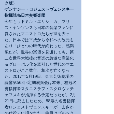
ク版）
ゲンナジー・ロジェストヴェンスキー
指揮読売日本交響楽団
今年もラドミル・エリシュカ、マリ
ス・ヤンソンスら日本の音楽ファンに
愛されたマエストロたちが世を去っ
た。日本では平成から令和への改元も
あり「ひとつの時代が終わった」感満
載だが、世界の楽壇を見渡しても、第
二次世界大戦後の音楽の急激な産業化
＆グローバル化を牽引した世代のマエ
ストロがここ数年、相次ぎ亡くなっ
た。2017年5月19日、東京芸術劇場の
読響第568回定期演奏会は本来、桂冠名
誉指揮者スタニスラフ・スクロヴァチ
ェフスキが指揮する予定だったが、2月
21日に死去したため、88歳の名誉指揮
者ロジェストヴェンスキーが「まさか
の代役」に招かれた。曲目はブルック