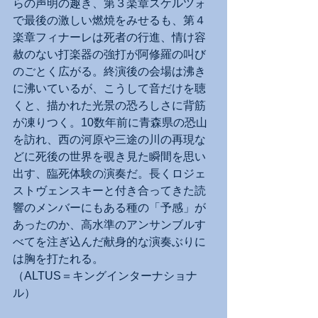
らの声明の趣き、第３楽章スケルツォ
で最後の激しい燃焼をみせるも、第４
楽章フィナーレは死者の行進、情け容
赦のない打楽器の強打が阿修羅の叫び
のごとく広がる。終演後の会場は沸き
に沸いているが、こうして音だけを聴
くと、描かれた光景の恐ろしさに背筋
が凍りつく。10数年前に青森県の恐山
を訪れ、西の河原や三途の川の再現な
どに死後の世界を覗き見た瞬間を思い
出す、臨死体験の演奏だ。長くロジェ
ストヴェンスキーと付き合ってきた読
響のメンバーにもある種の「予感」が
あったのか、高水準のアンサンブルす
べてを注ぎ込んだ献身的な演奏ぶりに
は胸を打たれる。
（ALTUS＝キングインターナショナ
ル）