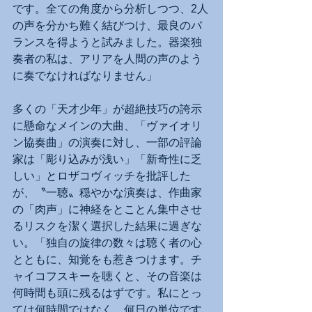
です。全ての角度から分析しつつ、2人
の声を分かち難く結びつけ、最良のバ
ランスを得ようと試みました。器楽独
奏者の私は、アリアを人間の声のよう
に奏でなければなりません」
多くの「天才少年」が超絶技巧の誇示
に懸命なメインの大曲、「ヴァイオリ
ン協奏曲」の演奏に対し、一部の評論
家は「彫り込みが浅い」「新奇性に乏
しい」とロザコヴィッチを批評した
が、〝一聴〟穏やかな演奏は、作曲家
の「肉声」に神経をとことん集中させ
るリスクを潔く選択した結果に過ぎな
い。「独自の旋律の数々は聴く者の心
とともに、知覚をも惹きつけます。チ
ャイコフスキーを聴くと、その音楽は
何時間も頭に残るはずです。私にとっ
ては何時間ではなく、何日の単位です