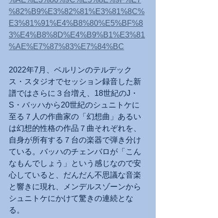
%82%B9%E3%82%81%E3%81%8C%
E3%81%91%E4%B8%80%E5%BF%8
3%E4%B8%8D%E4%B9%B1%E3%81
%AE%E7%87%83%E7%84%BC
2022年7月、ベルリンのテルデック
ス・スタジオでセッション録音した新
譜ではさらに３台増え、18世紀のJ・
S・バッハから20世紀のシュニトケに
至る７人の作曲家の「幻想曲」あるい
は幻想的性格の作品７曲それぞれを、
自身が所有する７台の楽器で弾き分け
ている。バッハのチェンバロが「こん
なもんでしょう」という感じなので安
心していると、だんだん不思議な音楽
と響きに現れ、メンデルスゾーンから
シュニトケにかけて驚きの連続とな
る。