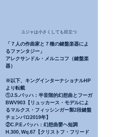
ユジャは小さくしても目立つ
「７人の作曲家と７種の鍵盤楽器によ
るファンタジー」
アレクサンドル・メルニコフ（鍵盤楽
器）
※以下、キングインターナショナルHP
より転載
①J.S.バッハ：半音階的幻想曲とフーガ
BWV903【リュッカース・モデルによ
るマルクス・フィッシンガー製2段鍵盤
チェンバロ2019年】
②C.P.E.バッハ：幻想曲嬰ヘ短調
H.300, Wq.67【クリストフ・フリード