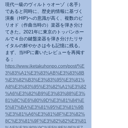
現代一級のヴィルトゥオーゾ（名手）
であると同時に、歴史的情報に基づく
演奏（HIP)への意識が高く、複数のピ
リオド（作曲当時の）楽器を弾き分け
てきた。2021年に東京のトッパンホー
ルで４台の鍵盤楽器を弾き分けたリサ
イタルの鮮やかさは今も記憶に残る。
まず、当HPに書いたレビューを再掲す
る；
https://www.iketakuhonpo.com/post/%E
3%83%A1%E3%83%AB%E3%83%8B
%E3%82%B3%E3%83%95%E3%81%
A8%E3%83%95%E3%82%A1%E3%82
%A6%E3%82%B9%E3%83%88%E3%
81%8C%E6%80%9D%E3%81%84%E
5%87%BA%E3%81%95%E3%81%9B
%E3%81%A6%E3%81%8F%E3%82%
8C%E3%81%9F%E3%82%82%E3%81
%AE%E3%80%9C%E5%8E%9F%E7