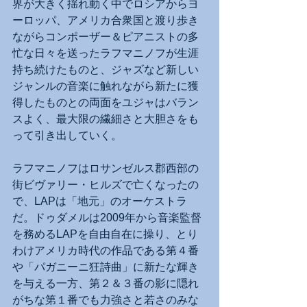
界が大きく揺れ動く中でロシアからヨ
ーロッパ、アメリカ合衆国と渡り歩き
ながらコンポーザー＆ピアニストの多
忙な日々を送ったラフマニノフが生涯
持ち続けたものと、ジャズなど新しい
ジャンルの音楽に触れながら新たに獲
得したものとの両面をユジャはバラン
スよく、最大限の繊細さと大胆さをも
って引き出していく。
ラフマニノフはロサンゼルス郡西部の
街ビヴァリー・ヒルズで亡くなったの
で、LAPは「地元」のオーケストラ
だ。ドゥダメルは2009年から音楽監督
を務めるLAPを自由自在に操り、とり
わけアメリカ時代の作品である第４番
や「パガニーニ狂詩曲」に新たな輝き
を与える一方、第２＆３番の影に隠れ
がちな第１番でも力強さと若さのみな