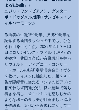
よる狂詩曲」）
ユジャ・ワン（ピアノ）、グスター
ボ・ドゥダメル指揮ロサンゼルス・フ
ィルハーモニック
作曲者の生誕150周年、没後80周年を
記念する新譜ラッシュの中でも、ひと
きわ目を引く１点。2023年2月９〜13
日にロサンゼルス・フィル（LAP）の
本拠地、豊田泰久氏が音響設計を担っ
たウォルト・ディズニー・コンサー
ト・ホールのLAP定期演奏会ライヴを
２枚のディスクに編集した。第２＆３
番が際録音に当たるユジャのピアノは
相変わらず闊達だが、良い意味で落ち
着きを増し、音１つ１つを慈しむかの
ような珠玉のタッチが目覚ましい進境
を物語る。近代から近現代にかけて世