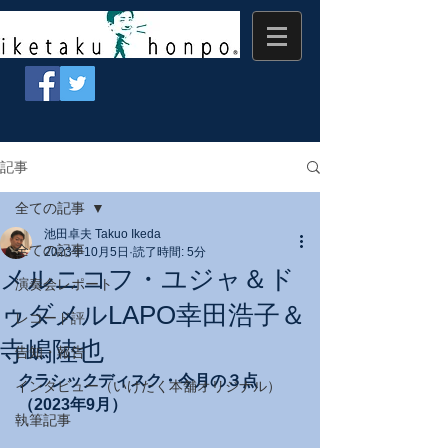
記事
全ての記事
池田卓夫 Takuo Ikeda
全ての記事
2023年10月5日
読了時間: 5分
メルニコフ・ユジャ＆ド
演奏会レポート
ゥダメルLAPO幸田浩子＆
レコード評
寺嶋陸也
告知・報告
クラシックディスク・今月の３点
インタビュー（いけたく本舗オリジナル）
（2023年9月）
執筆記事