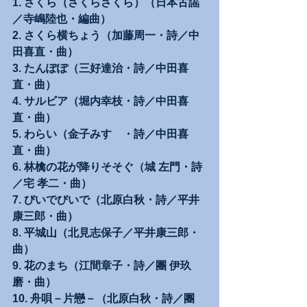
1. さくら（さくらさくら）（日本古謡
／寺嶋陸也・編曲）
2. さくら横ちょう（加藤周一・詩／中
田喜直・曲）
3. たんぽぽ（三好達治・詩／中田喜
直・曲）
4. サルビア（堀内幸枝・詩／中田喜
直・曲）
5. わらい（金子みすゞ・詩／中田喜
直・曲）
6. 林檎の花が降りそそぐ（城 左門・詩
／宅 孝二・曲）
7. びいでびいで（北原白秋・詩／平井
康三郎・曲）
8. 平城山（北見志保子／平井康三郎・
曲）
9. 花のまち（江間章子・詩／團 伊玖
磨・曲）
10. 舟唄－片戀－（北原白秋・詩／團 