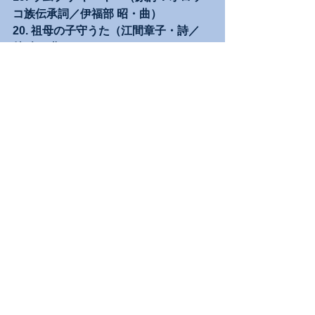
コ族伝承詞／伊福部 昭・曲）
20. 祖母の子守うた（江間章子・詩／
林 光・曲）
21. 星の旅（谷川俊太郎・詩／寺嶋陸
也・曲）
22. 歌ごえはささやく（中村千栄子・詩
／湯山 昭・曲）
23. あしたのうた（宮本益光・詩／加藤
昌則・曲）
発売元の触れ込み；
「
日本のうたを知り尽くした作曲家で
ありピアニストの寺嶋陸也と共に、
2023年生誕100年を迎える中田喜直の
日本を代表する歌曲から、今を生きる
作曲家たちの歌曲まで後来に歌い継ぐ
べく日本のうたを全23曲収録。短い歌
曲に込められた郷愁や憧憬、自然への