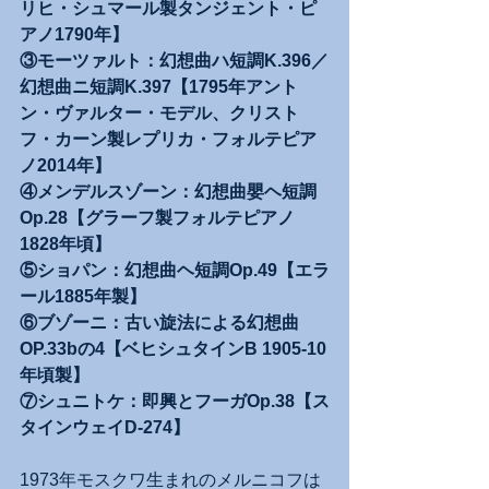
リヒ・シュマール製タンジェント・ピ
アノ1790年】
③モーツァルト：幻想曲ハ短調K.396／
幻想曲ニ短調K.397【1795年アント
ン・ヴァルター・モデル、クリスト
フ・カーン製レプリカ・フォルテピア
ノ2014年】
④メンデルスゾーン：幻想曲嬰ヘ短調
Op.28【グラーフ製フォルテピアノ
1828年頃】
⑤ショパン：幻想曲ヘ短調Op.49【エラ
ール1885年製】
⑥ブゾーニ：古い旋法による幻想曲
OP.33bの4【ベヒシュタインB 1905-10
年頃製】
⑦シュニトケ：即興とフーガOp.38【ス
タインウェイD-274】
1973年モスクワ生まれのメルニコフは