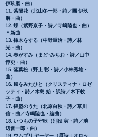
伊玖磨・曲）
11. 紫陽花（北山冬一郎・詩／團 伊玖
磨・曲）
12. 蝶（紫野京子・詩／寺嶋陸也・曲）
＊新曲
13. 挿木をする（中野重治・詩／林 
光・曲）
14. 春がすみ（まど･みちお・詩／山中
惇史・曲）
15. 落葉松（野上 彰・詩／小林秀雄・
曲）
16. 風をみたひと（クリスティナ・ロゼ
ッティ・詩／木島 始・訳詩／木下牧
子・曲）
17. 揺籃のうた（北原白秋・詩／草川 
信・曲／寺嶋陸也・編曲）
18. いつもの子守歌（別役 実・詩／池
辺晋一郎・曲）
19. ウムプリ ヤーヤー（原詩：オロッ