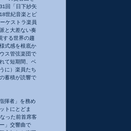
31回「日下紗矢
18世紀音楽とピ
オーケストラ楽員
派と大差ない奏
視する世界の趨
様式感を根底か
ウス管弦楽団で
れて短期間、ベ
うに）楽員たち
の蓄積が読響で
「指揮者」を務め
ットにとどま
くなった前首席客
ー」交響曲で