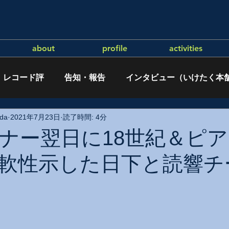
about
profile
activities
レコード評
告知・報告
インタビュー（いけたく本
da
2021年7月23日
読了時間: 4分
ナー翌日に18世紀＆ピ
軟性示した日下と読響チ