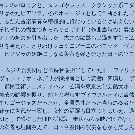
ョンのバロックと、タンゴやジャズ、クラシック系モダ
りばめたピアソラ、そのオマージュとして作曲されたゴ
。ふだん古楽演奏を積極的に行なっているとは思えない
それぞれの場面できっちりピリオド（作曲当時の）奏法
ア」の魅力を引き出した。大井の鍵盤も出過ぎず引っ込
りを与えた。とりわけジェミニアーニのバロック・ヴァ
、ピアソラの妖艶にしなる美音を弾き分けた日下のソロ
イ・ムジチ合奏団などの録音を担当していた旧「フィリ
ヴィットリオ・ネグリが指揮者として読響に客演し、ヴ
「都民芸術フェスティバル」公演を東京文化会館大ホー
編成の読響を振り、朗々と鳴らすヴィヴァルディは当然
てりゴージャスだったが、全員男性だった当時の奏者た
確かに世代が一変し、女性の活躍も目立つとはいえ、過
団として獲得したHIPの認識、奏法への反映だけでなく
の変遷も垣間みえて、日下合奏団の演奏を心から楽しん