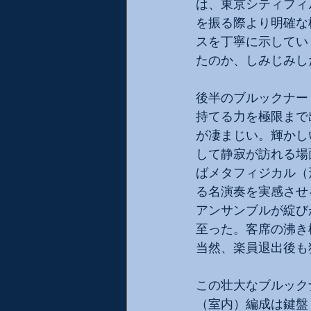
は、東京シティフィ
を振る際より明確な
スを丁寧に示してい
たのか、しみじみし
後半のブルックナー
持てる力を極限まで
が凄まじい。輝かし
して静寂が訪れる場
ばメタフィジカル（
る名演奏を実感させ
アンサンブルが綻び
至った。客席の沸き
当然、楽員退出後も
この壮大なブルック
（室内）編成は鍵盤