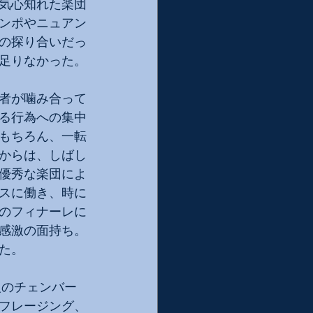
気心知れた楽団
ンポやニュアン
の探り合いだっ
足りなかった。
者が噛み合って
る行為への集中
もちろん、一転
からは、しばし
優秀な楽団によ
スに働き、時に
のフィナーレに
感激の面持ち。
た。
人のチェンバー
フレージング、