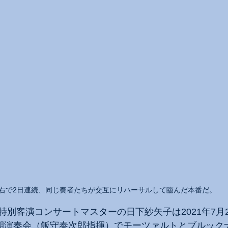
右で2日連続、同じ奏者たちが交互にリハーサルして臨んだ本番だ。
特別客演コンサートマスターの日下紗矢子は2021年7月
定期演奏会（飯守泰次郎指揮）でモーツァルトとブルック