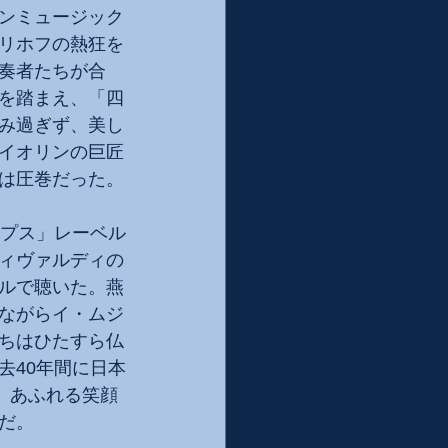
ンミュージック
リホフの熱狂を
奏者たちが合
を踏まえ、「四
み過ぎず、美し
イオリンの巨匠
は圧巻だった。
ップス」レーベル
ィヴァルディの
ルで聴いた。燕
ながらイ・ムジ
ちはひたすら仏
去40年間に日本
、あふれる笑顔
だ。