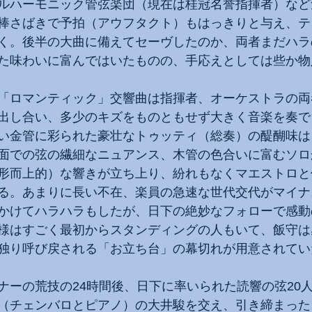
ルハーモニック管弦楽団（現在は桂冠名誉指揮者）など
棒さばきで予拍（アウフタクト）もはっきりと与え、テ
く。後半の大曲に備えてセーヴしたのか、両者まだハラ
た味わいに富んではいたものの、手応えとしては些か物
「ロマンティック」交響曲は指揮者、オーケストラの両
出し合い、多少のキズをものともせず大きく音楽を奏で
い金管に彩られた豪壮なトゥッティ（総奏）の醍醐味は
面での弦の繊細なニュアンス、木管の色合いに富むソロ
形而上的）な響きが立ち上り、紛れもなくマエストロと
る。あまりに長い不在、楽員の急速な世代交代がマイナ
かけてハラハラもしたが、日下の絶妙なフォローで感動
様はすごく最初からスタンディングの人もいて、飯守は
独り呼び戻される「お立ち台」の幕切れが用意されてい
ナーの荒技の24時間後、日下に率いられた読響の弦20
（チェンバロとピアノ）の大井駿を交え、引き締まった