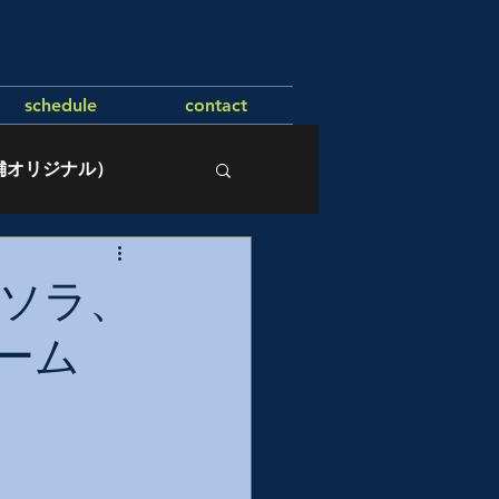
schedule
contact
舗オリジナル）
アソラ、
ーム