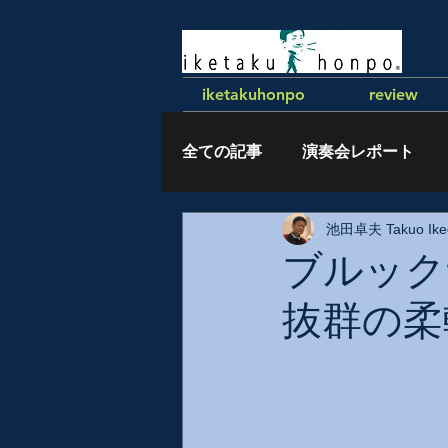
iketakuhonpo
review
全ての記事
演奏会レポート
池田卓夫 Takuo Ike
執筆記事
ブルック
抜群の柔