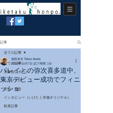
記事
全ての記事
池田卓夫 Takuo Ikeda
全ての記事
2018年10月7日
読了時間: 1分
パレイとの弥次喜多道中、
演奏会レポート
東京デビュー成功でフィニ
レコード評
ッシュ
告知・報告
インタビュー（いけたく本舗オリジナル）
執筆記事