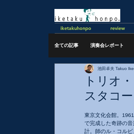
iketakuhonpo
review
全ての記事
演奏会レポート
池田卓夫 Takuo Ike
執筆記事
トリオ・
スタコー
東京文化会館。196
で完成した奇跡の音
計。師のル・コルビ