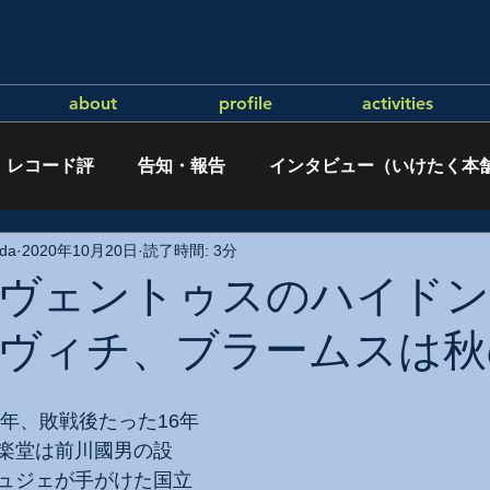
about
profile
activities
レコード評
告知・報告
インタビュー（いけたく本
da
2020年10月20日
読了時間: 3分
ヴェントゥスのハイドン
ヴィチ、ブラームスは秋の
1年、敗戦後たった16年
楽堂は前川國男の設
ュジェが手がけた国立