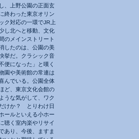
し、上野公園の正面玄
に終わった東京オリン
ック対応の一環でJR上
少し北へと移動、文化
間のメインストリート
消したのは、公園の美
快挙だ。クラシック音
不便になった」と嘆く
物園や美術館の常連は
喜んでいる。公園全体
ほど、東京文化会館の
ような気がして、ワク
だけか？　とりわけ日
ホールといえる小ホー
に聴く室内楽やリサイ
であり、今後、ますま