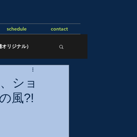
schedule
contact
舗オリジナル）
、ショ
風?!