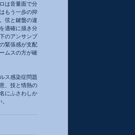
ロは音量面で分
はもう一歩の抑
。弦と鍵盤の違
を適確に描き分
下のアンサンブ
の緊張感が支配
ームスの方が確
ルス感染症問題
意、技と情熱の
名にふさわしか
い。