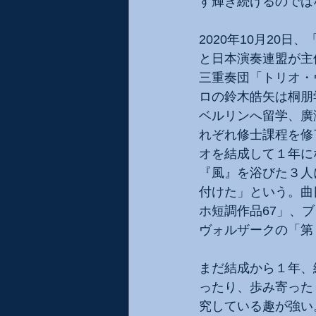
す輝き続けるのでは
2020年10月20
と日本演奏連盟が主
三重奏団「トリオ・
ロの鈴木皓矢は桐朋
ベルリンへ留学、廣
れぞれ修士課程を修
オを結成して１年に
『風』を浴びた３人
付けた」という。曲目
ホ短調作品67」、
ヴォルザークの「第
まだ結成から１年、
ったり、歩み寄った
究している趣が強い