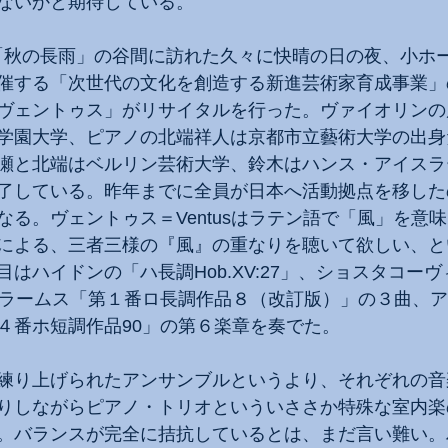
ないかと期待している。
日、「秋の長雨」の谷間に訪れた久々に快晴の日の夜、小ホ
催する「次世代の文化を創造する新進芸術家育成事業」
ヴェントゥス」がリサイタルを行った。ヴァイオリンの
学園大学、ピアノの北端祥人は京都市立藝術大学の出身
瀬と北端はベルリン芸術大学、鈴木はハンス・アイスラ
了している。昨年までに全員が日本へ活動拠点を移した
なる。ヴェントゥス＝Ventusはラテン語で「風」を意
による、三者三様の『風』の重なりを聴いて欲しい、と
はハイドンの「ハ長調Hob.XV:27」、ショスタコー
ブラームス「第１番ロ長調作品８（改訂版）」の３曲、
４番ホ短調作品90」の第６楽章を奏でた。
練り上げられたアンサンブルというより、それぞれの音
りしながらピアノ・トリオといういささか特殊な室内楽
。バランスが完全に拮抗しているとは、まだ言い難い。