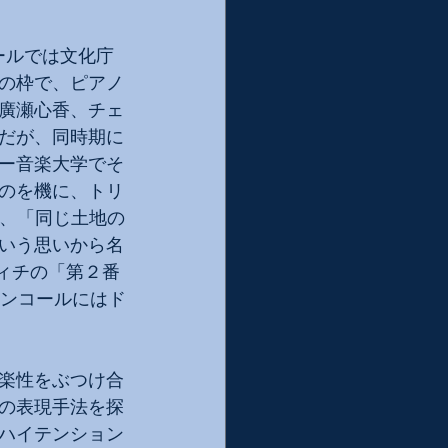
ールでは文化庁
の枠で、ピアノ
廣瀬心香、チェ
だが、同時期に
ー音楽大学でそ
のを機に、トリ
味、「同じ土地の
いう思いから名
ヴィチの「第２番
アンコールにはド
楽性をぶつけ合
の表現手法を探
ハイテンション