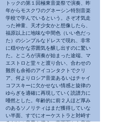
トックの第１回極東音楽祭で演奏、昨
年からモスクワのグネーシン特別音楽
学校で学んでいるという。さぞ才気走
った神童、天才少女かと想像したら、
福原以上に地味な中間色（いい色だっ
た）のシンプルなドレスで現れ、非常
に穏やかな雰囲気を醸し出すのに驚い
た。ところが演奏が始まった途端、マ
エストロと堂々と渡り合い、合わせの
難所も余裕のアイコンタクトでクリ
ア、何よりロシア音楽あるいはチャイ
コフスキーに欠かせない情感と旋律の
ゆらぎを適確に再現していく読譜力に
唖然とした。年齢的に前２人ほど厚み
のあるソノリティはまだ獲得していな
い半面、すでにオーケストラと対峙す
るだけの音量を備え、真正面から音楽
の核心に迫ろうとする気迫にも事欠か
ない。