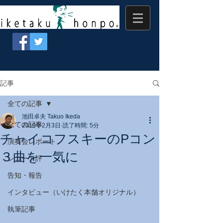
記事
全ての記事
池田卓夫 Takuo Ikeda
全ての記事
2019年2月3日
読了時間: 5分
チャイコフスキーのPコン
演奏会レポート
３曲を一気に
レコード評
告知・報告
インタビュー（いけたく本舗オリジナル）
執筆記事