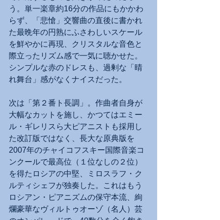
う。単一楽章約16分の作品にもかかわ
らず、「悲愴」交響曲の直後に書かれ
た最晩年の円熟にふさわしいスケール
を鮮やかに再現、クリスタルな音色と
際立ったリズム感で一気に聴かせた。
シンプルな赤のドレスも、過剰な「晴
れ舞台」感がなくナイスだった。
次は「第２番ト長調」。作曲者自身が
大幅なカットを施し、かつてはエミー
ル・ギレリスら大ピアニストも採用し
た改訂版ではなく、長大な原典版を
2007年のチャイコフスキー国際音楽コ
ンクールで最高位（１位なしの２位）
を得たロシアの中堅、ミロスラフ・ク
ルティシェフが独奏した。これはもう
ロシアン・ピアニズムの保守本流、絢
爛豪華なヴィルトゥオーゾ（名人）芸