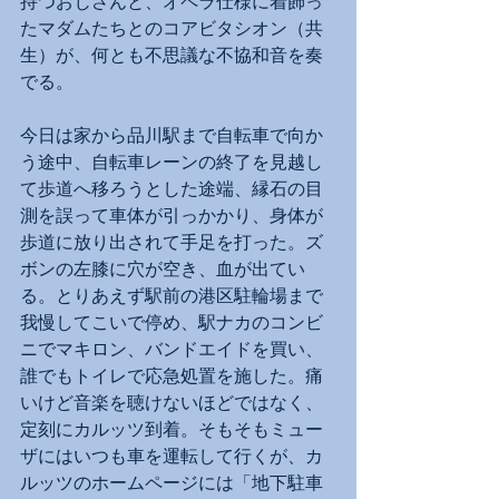
持つおじさんと、オペラ仕様に着飾っ
たマダムたちとのコアビタシオン（共
生）が、何とも不思議な不協和音を奏
でる。
今日は家から品川駅まで自転車で向か
う途中、自転車レーンの終了を見越し
て歩道へ移ろうとした途端、縁石の目
測を誤って車体が引っかかり、身体が
歩道に放り出されて手足を打った。ズ
ボンの左膝に穴が空き、血が出てい
る。とりあえず駅前の港区駐輪場まで
我慢してこいで停め、駅ナカのコンビ
ニでマキロン、バンドエイドを買い、
誰でもトイレで応急処置を施した。痛
いけど音楽を聴けないほどではなく、
定刻にカルッツ到着。そもそもミュー
ザにはいつも車を運転して行くが、カ
ルッツのホームページには「地下駐車