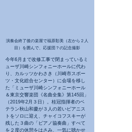
演奏会終了後の楽屋で福原彰美（左から２人
目）を囲んで、応援団？の記念撮影
今年6月まで改修工事で閉まっているミ
ューザ川崎シンフォニーホールに代わ
り、カルッツかわさき（川崎市スポー
ツ・文化総合センター）に会場を移し
た「ミューザ川崎シンフォニーホール
＆東京交響楽団《名曲全集》第145回」
（2019年2月３日）。桂冠指揮者のベ
テラン秋山和慶が３人の若いピアニス
トをソロに迎え、チャイコフスキーが
残した３曲の「ピアノ協奏曲」すべて
を２度の休憩をはさみ、一気に聴かせ