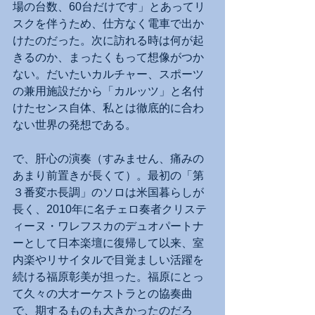
場の台数、60台だけです」とあってリ
スクを伴うため、仕方なく電車で出か
けたのだった。次に訪れる時は何が起
きるのか、まったくもって想像がつか
ない。だいたいカルチャー、スポーツ
の兼用施設だから「カルッツ」と名付
けたセンス自体、私とは徹底的に合わ
ない世界の発想である。
で、肝心の演奏（すみません、痛みの
あまり前置きが長くて）。最初の「第
３番変ホ長調」のソロは米国暮らしが
長く、2010年に名チェロ奏者クリステ
ィーヌ・ワレフスカのデュオパートナ
ーとして日本楽壇に復帰して以来、室
内楽やリサイタルで目覚ましい活躍を
続ける福原彰美が担った。福原にとっ
て久々の大オーケストラとの協奏曲
で、期するものも大きかったのだろ