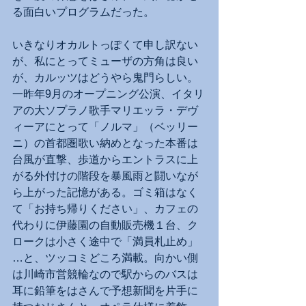
る面白いプログラムだった。
いきなりオカルトっぽくて申し訳ない
が、私にとってミューザの方角は良い
が、カルッツはどうやら鬼門らしい。
一昨年9月のオープニング公演、イタリ
アの大ソプラノ歌手マリエッラ・デヴ
ィーアにとって「ノルマ」（ベッリー
ニ）の首都圏歌い納めとなった本番は
台風が直撃、歩道からエントラスに上
がる外付けの階段を暴風雨と闘いなが
ら上がった記憶がある。ゴミ箱はなく
て「お持ち帰りください」、カフェの
代わりに伊藤園の自動販売機１台、ク
ロークは小さく途中で「満員札止め」
…と、ツッコミどころ満載。向かい側
は川崎市営競輪なので駅からのバスは
耳に鉛筆をはさんで予想新聞を片手に