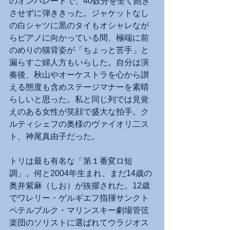
のオンパレードで、40数分を全く飽き
させずに弾ききった。ジャケットなし
の白シャツに黒のタイもオシャレなが
らピアノに向かっている間、極端に前
のめりの猫背姿が「ちょっと苦手」と
漏らすご婦人方もいらした。自分は演
奏後、秋山やオーケストラを心から讃
える態度も含めステージマナーを素晴
らしいと思った。私と同じ列では見覚
えのある女性が笑顔で盛大な拍手。ク
ルティシェフの奥様のヴァイオリ二ス
ト、神尾真由子だった。
トリは最も有名な「第１番変ロ短
調」。何と2004年生まれ、まだ14歳の
奥井紫麻（しお）が抜擢された。12歳
でワレリー・ゲルギエフ指揮サンクト
ペテルブルク・マリンスキー劇場管弦
楽団のソリストに選ばれてウラジオス