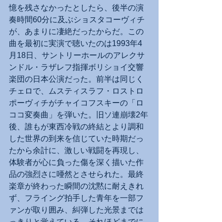
憶を残さなかったとしたら、後半の演
奏時間60分に及ぶショスタコーヴィチ
が、あまりに凄絶だったからだ。この
曲を最初に実演で聴いたのは1993年4
月18日、サントリーホールのアレクサ
ンドル・ラザレフ指揮ボリショイ交響
楽団の日本公演だった。前半は同じく
チェロで、ムスティスラフ・ロストロ
ポーヴィチがチャイコフスキーの「ロ
ココ変奏曲」を弾いた。旧ソ連崩壊2年
後、誰もが東西冷戦の終結とより調和
した世界の到来を信じていた時期だっ
たから余計に、激しい戦闘を再現し、
体験者が心に負った傷を深く描いた作
品の強烈さに唖然とさせられた。最終
楽章が終わった瞬間の沈黙に耐えきれ
ず、フライング拍手した青年を一部フ
ァンが取り囲み、糾弾した光景までは
っきりと覚えている。それほどまでに