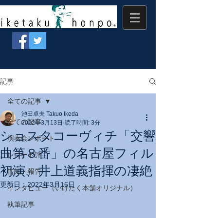
記事
全ての記事
池田卓夫 Takuo Ikeda
全ての記事
2022年3月13日
読了時間: 3分
ショスタコーヴィチ「交響
演奏会レポート
曲第８番」の名古屋フィル
レコード評
初演、井上道義指揮の凄絶
告知・報告
更新日：
2022年3月16日
インタビュー（いけたく本舗オリジナル）
執筆記事