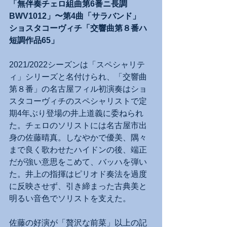
「無伴奏チェロ組曲第6番ニ長調 
BWV1012」〜第4曲「サラバンド」
ショスタコーヴィチ「交響曲第８番ハ
短調作品65」
2021/2022シーズンは「スペシャリテ
ィ」シリーズと名付けられ、「交響曲
第８番」の名古屋フィル初演奏はショ
スタコーヴィチのスペシャリストで定
期4年ぶり登場の井上道義に委ねられ
た。チェロのソリストには名古屋市出
身の佐藤晴真。しなやかで優美、隅々
まで良く歌わせたハイドンの後、端正
だが強い意思をこめて、バッハを弾い
た。井上の指揮はピリオド奏法を過度
に反映させず、引き締まった古典美と
明るい音色でソリストを支えた。
佐藤の好演が「贅沢な前菜」以上の記