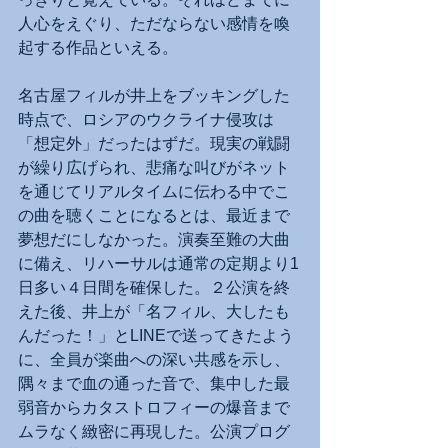
人心をえぐり、ただならない感情を喚
起する作品といえる。
名古屋フィルが井上をブッキングした
時点で、ロシアのウクライナ侵攻は
「想定外」だったはずだ。現実の戦闘
が繰り広げられ、悲痛な叫びがネット
を通じてリアルタイムに伝わる中でこ
の曲を聴くことになるとは、最近まで
夢想だにしなかった。演奏至難の大曲
に備え、リハーサルは通常の定期より1
日多い４日間を確保した。２公演を終
えた後、井上が「名フィル、大したも
んだった！」とLINEで送ってきたよう
に、全員が楽曲への深い共感を示し、
隅々まで血の通った音で、集中した最
弱音からカタストロフィーの爆音まで
ムラなく緻密に再現した。公演プログ