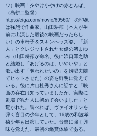
ワ）映画「夕やけ小やけの赤とんぼ」
（島耕二監督）
https://eiga.com/movie/69560/　の印象
は強烈で作曲家、山田耕筰（本人が生
前に出演した最後の映画だったらし
い）の車椅子＆スキンヘッズ姿、「新
人」とクレジットされた女優の渚まゆ
み（山田耕筰が命名、後に浜口庫之助
と結婚し「あげるのは、いやいや」と
歌い出す「奪われたいの」を婦唱夫随
でヒットさせた）の姿を鮮明に覚えて
いる。後に片山杜秀さんに話すと「映
画の存在は知っていましたが、実際に
劇場で観た人に初めて会いました」と
驚かれた。調べれば、ヴァイオリンを
弾く盲目の少年として、16歳の和波孝
禧少年も出演していた。音楽に強く興
味を覚えた、最初の鑑賞体験である。