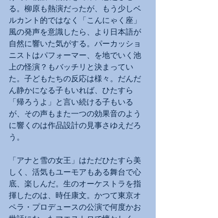
る。柳原も熱演だったが、もう少しベ
ルカント的ではなく「こんにゃく座」
風の発声を意識したら、より日本語が
自然に響いた気がする。パーカッショ
ニストはパフォーマー、を地でいく池
上の怪演？もバッチリと決まってい
た。子どもたちの反応は様々。だんだ
ん静かになる子もいれば、ひたすら
「帰ろうよ」と言い続ける子もいる
が、その声もまた一つの効果音のよう
に響くのは作品設計の見事さゆえだろ
う。
「アナと雪の女王」はただひたすら美
しく、活気もユーモアもある舞台で心
底、楽しんだ。生のオーケストラを指
揮したのは、時任康文。かつて東京オ
ペラ・プロデュースの公演で何度かお