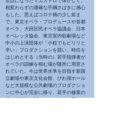
世話になったマエストロで懐かしく、
相変わらずの適確な手綱さばきに感心
もした。思えばコロナ禍の少し前ま
で、東京オペラ・プロデュースや首都
オペラ、大田区民オペラ協議会、日本
オペレッタ協会、東京室内歌劇場など
中小の上演団体が「小粒でもピリリと
辛い」プロダクションを競い、時任を
はじめとする（当時の）若手指揮者が
オペラの訓練を積む場が随所に用意さ
れていた。今は世界水準を目指す新国
立劇場や東京文化会館、びわ湖ホール
など大規模な公共劇場のプロダクショ
ンに中心が完全に移り、若手の修業の
場は相対的に減っているように思うの
だが、何が原因しているのだろうか？
「アナ雪」のキャストに隙はない。エ
ルサ岡本瑞恵の大人の色香、アナ町島