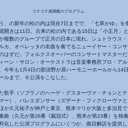
コテコテ感満載のプログラム
う、の新年の松の内は現在7日までで、「七草かゆ」を
鏡開きは11日。古来の松の内である15日は「小正月」
が複数のグループで正月の日本に現れ、シュトラウス・
ルカ、オペレッタの名曲を奏でるニューイヤー・コンサ
のはずだ。フォルクスオーパーのコンサートマスターだ
ィーン・サロン・オーケストラは音楽事務所プロ・アル
、今年も1月4日の那須野が原ハーモニーホールから14
ールまで、６公演をこなした。
た歌手（ソプラノのヘーゲ・グスターヴァ・チョンとテ
マー）、バレエダンサー（ズザーナ・フィクローヴァと
ほか久元祐子が神戸と東京、熊本マリが大阪と多治見で
奏曲（久元が第26番《戴冠式》、熊本が第23番）を独
料化した公演プログラムにいくつか、曲目解説を提供し