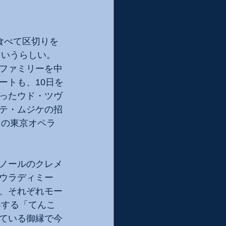
食べて区切りを
というらしい。
ファミリーを中
ートも、10日を
ったウド・ツヴ
テ・ムジケの招
日の東京オペラ
ノールのクレメ
ウラディミー
、それぞれモー
奏する「てんこ
ている御縁で今