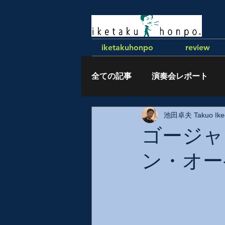
iketakuhonpo
review
全ての記事
演奏会レポート
池田卓夫 Takuo Ike
執筆記事
ゴージャ
ン・オー