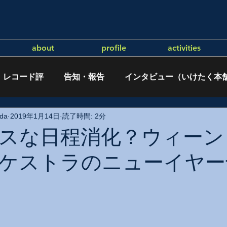
about
profile
activities
レコード評
告知・報告
インタビュー（いけたく本
da
2019年1月14日
読了時間: 2分
スな日程消化？ウィーン
ケストラのニューイヤー