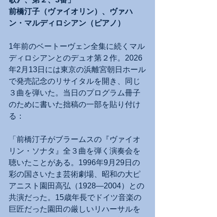
前橋汀子（ヴァイオリン）、ヴァハ
ン・マルディロシアン（ピアノ）
1年前のベートーヴェン全集に続くマル
ディロシアンとのデュオ第２作。2026
年2月13日には東京の浜離宮朝日ホール
で発売記念のリサイタルを開き、同じ
３曲を弾いた。当日のプログラム冊子
のために書いた拙稿の一部を貼り付け
る：
「前橋汀子がブラームスの『ヴァイオ
リン・ソナタ』全３曲を弾く演奏会を
聴いたことがある。1996年9月29日の
彩の国さいたま芸術劇場、昭和の大ピ
アニスト園田高弘（1928―2004）との
共演だった。15歳年長でドイツ音楽の
巨匠だった園田の厳しいリハーサルを