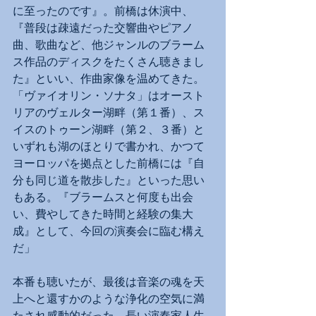
に至ったのです』。前橋は休演中、
『普段は疎遠だった交響曲やピアノ
曲、歌曲など、他ジャンルのブラーム
ス作品のディスクをたくさん聴きまし
た』といい、作曲家像を温めてきた。
「ヴァイオリン・ソナタ」はオースト
リアのヴェルター湖畔（第１番）、ス
イスのトゥーン湖畔（第２、３番）と
いずれも湖のほとりで書かれ、かつて
ヨーロッパを拠点とした前橋には『自
分も同じ道を散歩した』といった思い
もある。『ブラームスと何度も出会
い、費やしてきた時間と経験の集大
成』として、今回の演奏会に臨む構え
だ」
本番も聴いたが、最後は音楽の魂を天
上へと還すかのような浄化の空気に満
たされ感動的だった。長い演奏家人生