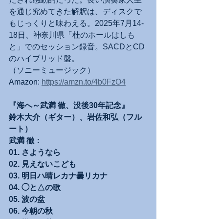
を通じ究めてきた解釈は、ディスクで
もじっくりと味わえる。2025年7月14-
18日、神奈川県「杜のホールはしも
と」でのセッション録音。SACDとCD
のハイブリッド盤。
（ソニーミュージック）
Amazon: 
https://amzn.to/4b0FzO4
『海へ～武満 徹、没後30年記念』
鈴木大介（ギター）、岩佐和弘（フル
ート）
武満 徹：
01. さようなら
02. 見えないこども
03. 明日ハ晴レカナ曇リカナ
04. ◯と△の歌
05. 波の盆
06. 今朝の秋