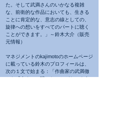
た。そして武満さんのいかなる複雑
な、前衛的な作品においても、生きる
ことに肯定的な、意志の線としての、
旋律への想いをすべてのパートに聴く
ことができます。」～鈴木大介（販売
元情報）
マネジメントのkajimotoのホームページ
に載っている鈴木のプロフィールは、
次の１文で始まる：「作曲家の武満徹
から『今までに聴いたことがないよう
なギタリスト』と評されて以後、多岐
にわたって常に注目を集める」
日本を代表する作曲家だった武満徹が
1996年2月20日に65歳で亡くなった当
日、私は岩城宏之（指揮者）の家に急
行して思い出話を取材した。もう30年
が経ってしまった。鈴木大介を知った