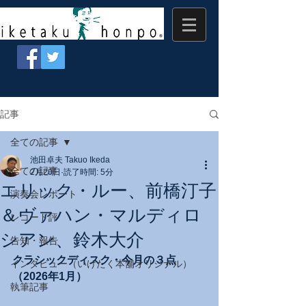
記事
全ての記事
池田卓夫 Takuo Ikeda
全ての記事
2月20日
読了時間: 5分
エリック・ルー、前橋汀子
演奏会レポート
＆ヴァハン・マルディロ
レコード評
シアン、鈴木大介
告知・報告
クラシックディスク・今月の３点
インタビュー（いけたく本舗オリジナル）
（2026年1月）
執筆記事