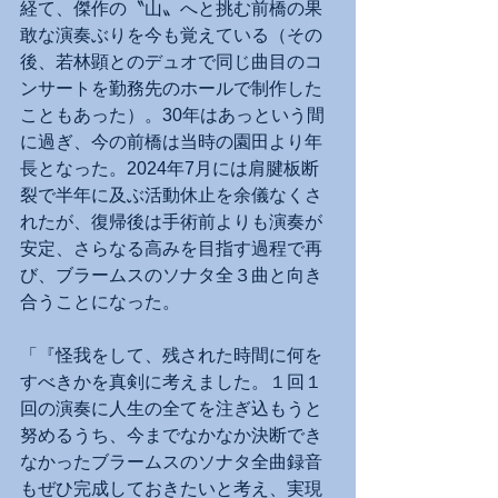
経て、傑作の〝山〟へと挑む前橋の果
敢な演奏ぶりを今も覚えている（その
後、若林顕とのデュオで同じ曲目のコ
ンサートを勤務先のホールで制作した
こともあった）。30年はあっという間
に過ぎ、今の前橋は当時の園田より年
長となった。2024年7月には肩腱板断
裂で半年に及ぶ活動休止を余儀なくさ
れたが、復帰後は手術前よりも演奏が
安定、さらなる高みを目指す過程で再
び、ブラームスのソナタ全３曲と向き
合うことになった。
「『怪我をして、残された時間に何を
すべきかを真剣に考えました。１回１
回の演奏に人生の全てを注ぎ込もうと
努めるうち、今までなかなか決断でき
なかったブラームスのソナタ全曲録音
もぜひ完成しておきたいと考え、実現