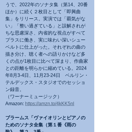
うで、2022年のソナタ集（第14、20番
ほか）に続く２枚目として「即興曲
集」をリリース。実演では「覇気がな
い」「整い過ぎている」と誤解されが
ちな思慮深さ、内省的な視点がすべて
プラスに働き、実に味わい深いシュー
ベルトに仕上がった。それぞれの曲の
描き分け、聴く者への語りかけなど多
くの点が1枚目に比べて深まり、作曲家
との距離を明らかに縮めている。2024
年8月3-4日、11月23-24日　ベルリン・
テルデックス・スタジオでのセッショ
ン録音。
（ワーナーミュージック）
Amazon: 
https://amzn.to/4kKK5nl
ブラームス「ヴァイオリンとピアノの
ためのソナタ全集（第１番《雨の
歌》、第２、3番」