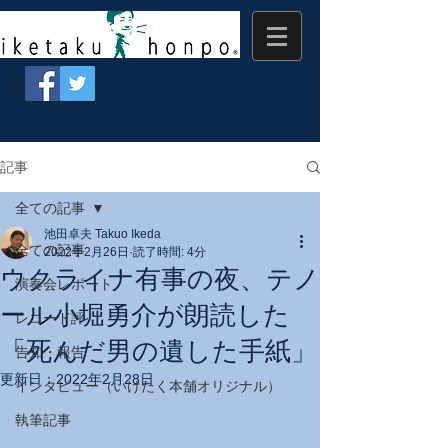
記事
全ての記事
池田卓夫 Takuo Ikeda
全ての記事
2022年2月26日
読了時間: 4分
ウクライナ有事の夜、テノ
演奏会レポート
ール小堀勇介が朗読した
レコード評
「死んだ男の遺した手紙」
告知・報告
更新日：
2022年2月28日
インタビュー（いけたく本舗オリジナル）
執筆記事