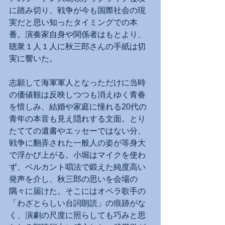
に踏み切り、戦争が今も国際社会の現
実だと思い知ったタイミングでの本
番。演奏家自身や関係者はもとより、
聴衆１人１人に秋三郎さんの手紙は切
実に響いた。
志願して海軍軍人となっただけに当時
の価値観は反映しつつも消えゆく青春
を惜しみ、結婚や家庭に憧れる20代の
青年の本音も見え隠れする文面。とり
たてての遺書やエッセーではない分、
戦争に翻弄された一般人の姿が等身大
で浮かび上がる。小堀はマイクを使わ
ず、ベルカント唱法で鍛えた純度高い
発声を介し、秋三郎の思いを会場の
隅々に届けた。そこにはオペラ歌手の
「わざとらしい台詞朗読」の痕跡がな
く、演劇の尺度に照らしても巧みと思