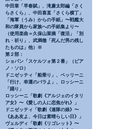
中田章「早春賦」、滝廉太郎編「さく
らさくら」、中田喜直「さくら横丁」
「海軍（うみ）からの手紙」〜戦艦大
和の隊員から家族への手紙集より〜
（使用楽曲＝久保山菜摘「復活」「別
れ・祈り」、武満徹「死んだ男の残し
たものは」他）※
第２部：
ショパン「スケルツォ第２番」（ピア
ノ・ソロ）
ドニゼッティ「船乗り」、ベッリーニ
「行け、幸運のバラよ」、ロッシーニ
「踊り」
ロッシーニ「歌劇《アルジェのイタリ
ア女》〜《愛しの人に恋焦がれ》」
ドニゼッティ「歌劇《連隊の娘》〜
《ああ友よ、今日は素晴らしい日》」
ヴェルディ「歌劇《リゴレット》〜