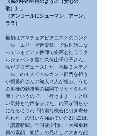
《風の中の羽根のように（女心の
歌）》」
（アンコールにシューマン、アーン、
ララ）
最初はアマチュアピアニストのコンク
ール「エリーゼ音楽祭」でお世話にな
っているピアノ教師で企画会社ララク
ルジャパンを営む久保山千可子さん、
私がプロデュースした「福島３大テノ
ール」の１人でベルカント部門を担う
小堀勇介さんの知人２人が組み、うち
の奥様の勤務地の福岡でリサイタルを
開くというので、「行きます！」と軽
い気持ちで声をかけた。内容が明らか
になるにつれ「特別な機会に引き寄せ
られた」の思いを強めていた2月22日、
「讀賣新聞」全国版夕刊に「大和乗務
員の素顔　朗読」の見出しの大きな記