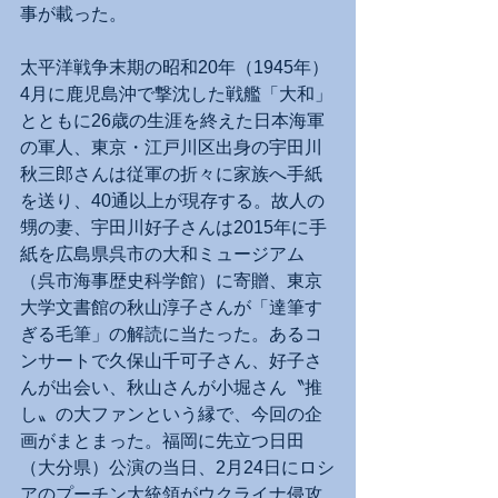
事が載った。
太平洋戦争末期の昭和20年（1945年）
4月に鹿児島沖で撃沈した戦艦「大和」
とともに26歳の生涯を終えた日本海軍
の軍人、東京・江戸川区出身の宇田川
秋三郎さんは従軍の折々に家族へ手紙
を送り、40通以上が現存する。故人の
甥の妻、宇田川好子さんは2015年に手
紙を広島県呉市の大和ミュージアム
（呉市海事歴史科学館）に寄贈、東京
大学文書館の秋山淳子さんが「達筆す
ぎる毛筆」の解読に当たった。あるコ
ンサートで久保山千可子さん、好子さ
んが出会い、秋山さんが小堀さん〝推
し〟の大ファンという縁で、今回の企
画がまとまった。福岡に先立つ日田
（大分県）公演の当日、2月24日にロシ
アのプーチン大統領がウクライナ侵攻