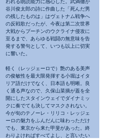
われる朗読能力に感心した。武満徹が
谷川俊太郎の詩に作曲した「死んだ男
の残したものは」はヴェトナム戦争へ
の反戦歌だったが、今夜は第二次世界
大戦からプーチンのウクライナ侵攻に
至るまで、あらゆる戦闘の無意味を告
発する警句として、いつも以上に切実
に響いた。
軽く（レッジェーロで）艶のある美声
の俊敏性を最大限発揮する小堀はイタ
リア語だけでなく、日本語も明晰。良
く通る声なので、久保山菜摘が蓋を全
開にしたスタインウェイでダイナミッ
クに奏でても決してマスクされない。
今が旬のテノーレ・リリコ・レッジェ
ーロの魅力をふんだんに味わっただけ
でも、東京から来た甲斐があった。終
わりよければすべてよし、と言いたい