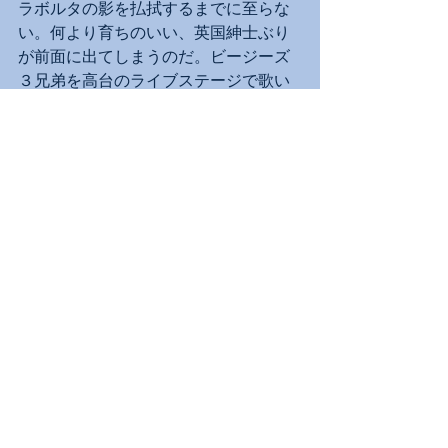
ラボルタの影を払拭するまでに至らな
い。何より育ちのいい、英国紳士ぶり
が前面に出てしまうのだ。ビージーズ
３兄弟を高台のライブステージで歌い
演じる俳優たち（バリーがジェイク・
バイロム、モーリスがジェームズ・ケ
ネス・ホーガン、ロビンがダニー・ノ
ット）のコスプレぶりの方が徹底、懐
かしいビージーズの音楽を素直に浸れ
たのは良かった。楽しいのが一番、と
割り切れば素直に入り込める。
客席は、手拍子も控えめでクラシック
の観客に近いノリだったが、これは
「伏線」だった。本編から切れ目なく
雪崩れ込むアンコール・セッションで
は自由に立ち上がり、踊れるディス
コ・メドレーの予告が行き渡ってい
て、皆その瞬間を待っていたのだ。ま