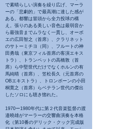
で素晴らしい演奏を繰り広げ、マーラ
ーの「悲劇的」で最高潮に達した感が
ある。都響は冒頭から全力投球の構
え。張りのある美しい音色は最弱音か
ら最強音までムラなく一貫し、オーボ
エの広田智之（首席）、クラリネット
のサトーミチヨ（同）、フルートの神
田勇哉（東京フィル首席の客演エキス
トラ）、トランペットの高橋敦（首
席）ら中堅世代だけでなくホルンの有
馬純晴（首席）、笠松長久（元首席の
OBエキストラ）、トロンボーンの小田
桐寛之（首席）らベテラン世代の傑出
したソロにも聴き惚れた。
1970ー1980年代に第２代音楽監督の渡
邉曉雄がマーラーの交響曲演奏を本格
化（第10番のデリック・クック完成版