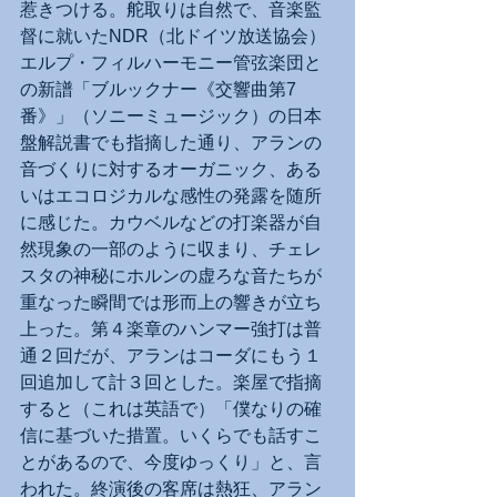
惹きつける。舵取りは自然で、音楽監
督に就いたNDR（北ドイツ放送協会）
エルプ・フィルハーモニー管弦楽団と
の新譜「ブルックナー《交響曲第7
番》」（ソニーミュージック）の日本
盤解説書でも指摘した通り、アランの
音づくりに対するオーガニック、ある
いはエコロジカルな感性の発露を随所
に感じた。カウベルなどの打楽器が自
然現象の一部のように収まり、チェレ
スタの神秘にホルンの虚ろな音たちが
重なった瞬間では形而上の響きが立ち
上った。第４楽章のハンマー強打は普
通２回だが、アランはコーダにもう１
回追加して計３回とした。楽屋で指摘
すると（これは英語で）「僕なりの確
信に基づいた措置。いくらでも話すこ
とがあるので、今度ゆっくり」と、言
われた。終演後の客席は熱狂、アラン