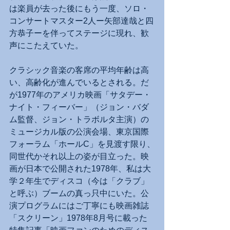
は楽員が去った後にもう一度、ソロ・
コンサートマスター2人ー矢部達哉と四
方恭子ーを伴ってステージに現れ、歓
声にこたえていた。
クラシック音楽の客席の平均年齢は高
い、高齢化が進んでいるとされる。だ
が1977年のアメリカ映画「サタデー・
ナイト・フィーバー」（ジョン・バダ
ム監督、ジョン・トラボルタ主演）の
ミュージカル版の公演会場、東京国際
フォーラム「ホールC」を見渡す限り、
同世代かそれ以上の姿が目立った。映
画が日本で公開された1978年、私は大
学２年生でディスコ（今は「クラブ」
と呼ぶ）ブームの真っ只中にいた。公
演プログラムにはご丁寧にも映画雑誌
「スクリーン」1978年8月号に載った