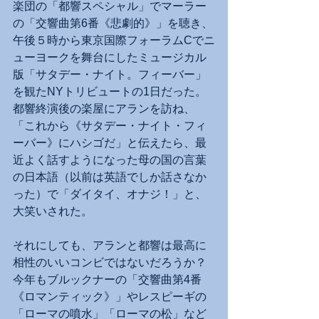
楽団の「都響スペシャル」でマーラー
の「交響曲第6番《悲劇的》」を聴き、
午後５時から東京国際フォーラムCでニ
ューヨークを舞台にしたミュージカル
版「サタデー・ナイト。フィーバー」
を観たNYトリビュートの1日だった。
都響終演後の楽屋にアランを訪ね、
「これから《サタデー・ナイト・フィ
ーバー》にハシゴだ」と伝えたら、最
近よく話すようになった母の国の言葉
の日本語（以前は英語でしか話さなか
った）で「ダイタイ、オナジ！」と、
大笑いされた。
それにしても、アランと都響は最高に
相性のいいコンビではないだろうか？
今年もブルックナーの「交響曲第4番
《ロマンティック》」やレスピーギの
「ローマの噴水」「ローマの松」など