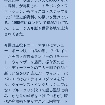
特集記事「映画ファンのためのディス
コ専科」が再掲され、トラボルタ・フ
ァッションからディスコ・ステップま
でが〝歴史的資料〟の扱いを受けてい
る。1998年にロンドンで初演されて以
来、ミュージカル版も世界各地で上演
されてきた。
今回は主役トニー・マネロにマシュ
ー・ボーン版「白鳥の湖」でブレイク
した英国人俳優＆ダンサーのリチャー
ド・ウィンザーを起用、振付家のビ
ル・ディーマーとの二人三脚で作品に
新しい命を吹き込んだ。ウィンザーは
バレエではなくディスコダンスを踊
り、クイーンズ・イングリッシュでは
なくブルックリン訛りで語る難題に挑
み、かなりの成果を上げているが、時
代の座標軸を動かすことは困難で、ト