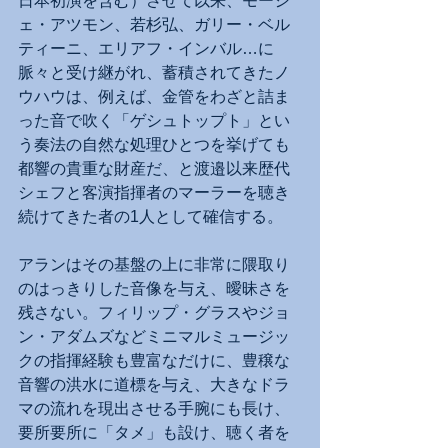
日本初演を含む）させて以来、モーシ
ェ・アツモン、若杉弘、ガリー・ベル
ティーニ、エリアフ・インバル…に
脈々と受け継がれ、蓄積されてきたノ
ウハウは、例えば、金管をわざと詰ま
った音で吹く「ゲシュトップト」とい
う奏法の自然な処理ひとつを挙げても
都響の貴重な財産だ、と渡邉以来歴代
シェフと客演指揮者のマーラーを聴き
続けてきた者の1人として確信する。
アランはその基盤の上に非常に隈取り
のはっきりした音像を与え、曖昧さを
残さない。フィリップ・グラスやジョ
ン・アダムズなどミニマルミュージッ
クの指揮経験も豊富なだけに、豊穣な
音響の洪水に道標を与え、大きなドラ
マの流れを現出させる手腕にも長け、
要所要所に「タメ」も設け、聴く者を