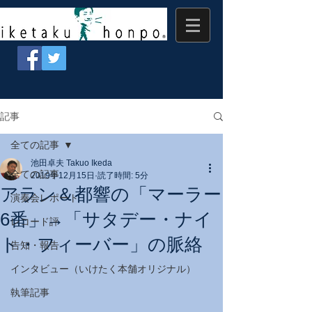
記事
全ての記事
池田卓夫 Takuo Ikeda
全ての記事
2019年12月15日
読了時間: 5分
アラン＆都響の「マーラー
演奏会レポート
6番」→「サタデー・ナイ
レコード評
ト・フィーバー」の脈絡
告知・報告
インタビュー（いけたく本舗オリジナル）
執筆記事