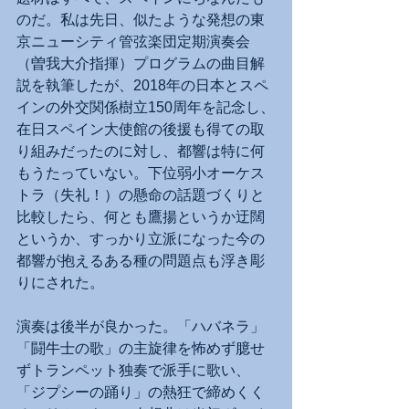
のだ。私は先日、似たような発想の東
京ニューシティ管弦楽団定期演奏会
（曽我大介指揮）プログラムの曲目解
説を執筆したが、2018年の日本とスペ
インの外交関係樹立150周年を記念し、
在日スペイン大使館の後援も得ての取
り組みだったのに対し、都響は特に何
もうたっていない。下位弱小オーケス
トラ（失礼！）の懸命の話題づくりと
比較したら、何とも鷹揚というか迂闊
というか、すっかり立派になった今の
都響が抱えるある種の問題点も浮き彫
りにされた。
演奏は後半が良かった。「ハバネラ」
「闘牛士の歌」の主旋律を怖めず臆せ
ずトランペット独奏で派手に歌い、
「ジプシーの踊り」の熱狂で締めくく