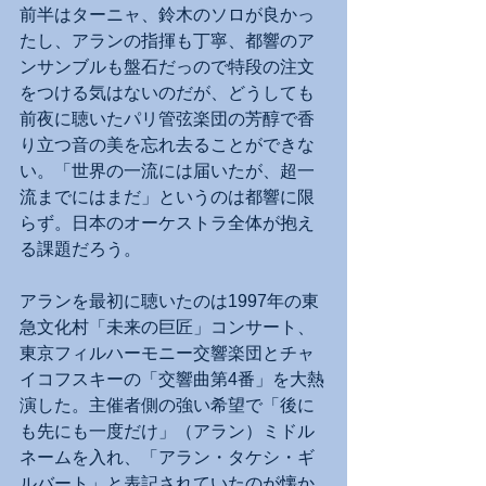
前半はターニャ、鈴木のソロが良かっ
たし、アランの指揮も丁寧、都響のア
ンサンブルも盤石だっので特段の注文
をつける気はないのだが、どうしても
前夜に聴いたパリ管弦楽団の芳醇で香
り立つ音の美を忘れ去ることができな
い。「世界の一流には届いたが、超一
流までにはまだ」というのは都響に限
らず。日本のオーケストラ全体が抱え
る課題だろう。
アランを最初に聴いたのは1997年の東
急文化村「未来の巨匠」コンサート、
東京フィルハーモニー交響楽団とチャ
イコフスキーの「交響曲第4番」を大熱
演した。主催者側の強い希望で「後に
も先にも一度だけ」（アラン）ミドル
ネームを入れ、「アラン・タケシ・ギ
ルバート」と表記されていたのが懐か