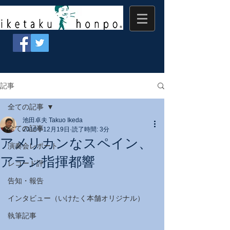
記事
全ての記事
池田卓夫 Takuo Ikeda
全ての記事
2018年12月19日
読了時間: 3分
アメリカンなスペイン、
演奏会レポート
アラン指揮都響
レコード評
告知・報告
インタビュー（いけたく本舗オリジナル）
執筆記事