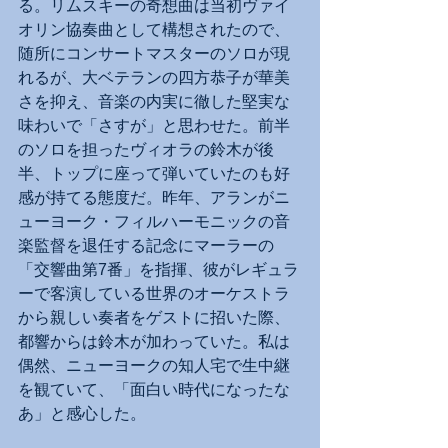
る。リムスキーの奇想曲は当初ヴァイ
オリン協奏曲として構想されたので、
随所にコンサートマスターのソロが現
れるが、大ベテランの四方恭子が華美
さを抑え、音楽の内実に徹した堅実な
味わいで「さすが」と思わせた。前半
のソロを担ったヴィオラの鈴木が後
半、トップに座って弾いていたのも好
感が持てる態度だ。昨年、アランがニ
ューヨーク・フィルハーモニックの音
楽監督を退任する記念にマーラーの
「交響曲第7番」を指揮、彼がレギュラ
ーで客演している世界のオーケストラ
から親しい奏者をゲストに招いた際、
都響からは鈴木が加わっていた。私は
偶然、ニューヨークの知人宅で生中継
を観ていて、「面白い時代になったな
あ」と感心した。