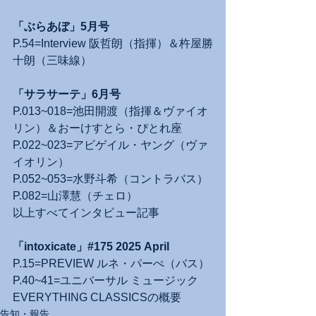
「ぶらあぼ」5月号
P.54=Interview 阪哲朗（指揮）＆杵屋勝
十朗（三味線）
「サラサーテ」6月号
P.013~018=池田開渡（指揮＆ヴァイオ
リン）＆おーけすとら・ぴとれ座
P.022~023=アビゲイル・ヤング（ヴァ
イオリン）
P.052~053=水野斗希（コントラバス）
P.082=山澤慧（チェロ）
以上すべてインタビュー記事
「intoxicate」#175 2025 April
P.15=PREVIEW ルネ・パーぺ（バス）
P.40~41=ユニバーサル ミュージック 
EVERYTHING CLASSICSの概要
告知・報告