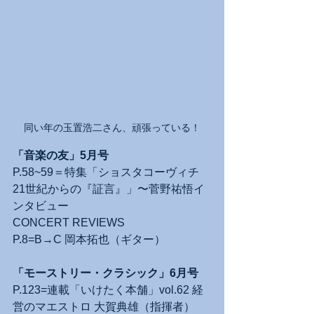
同い年の玉置浩二さん、頑張っている！
「音楽の友」5月号
P.58~59＝特集「ショスタコーヴィチ　
21世紀からの『証言』」〜菅野祐悟イ
ンタビュー
CONCERT REVIEWS
P.8=B→C 岡本拓也（ギター）
「モーストリー・クラシック」6月号
P.123=連載「いけたく本舗」vol.62 経
営のマエストロ 大賀典雄（指揮者）