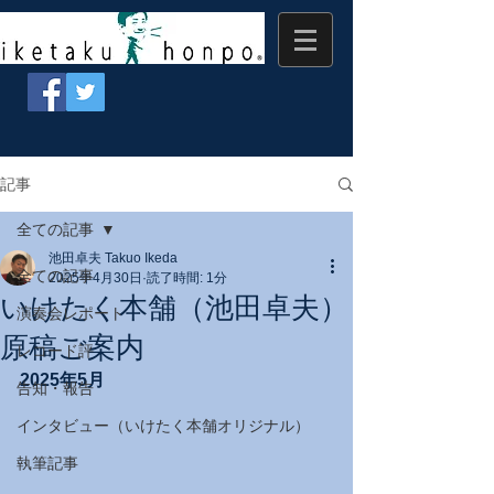
記事
全ての記事
池田卓夫 Takuo Ikeda
全ての記事
2025年4月30日
読了時間: 1分
いけたく本舗（池田卓夫）
演奏会レポート
原稿ご案内
レコード評
2025年5月
告知・報告
インタビュー（いけたく本舗オリジナル）
執筆記事