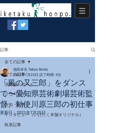
記事
全ての記事
池田卓夫 Takuo Ikeda
全ての記事
2021年7月24日
読了時間: 4分
「風の又三郎」をダンス
演奏会レポート
で〜愛知県芸術劇場芸術監
レコード評
督、勅使川原三郎の初仕事
告知・報告
更新日：
2021年7月25日
インタビュー（いけたく本舗オリジナル）
執筆記事