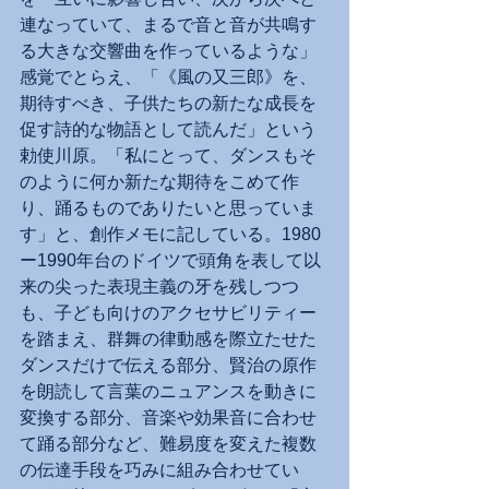
連なっていて、まるで音と音が共鳴す
る大きな交響曲を作っているような」
感覚でとらえ、「《風の又三郎》を、
期待すべき、子供たちの新たな成長を
促す詩的な物語として読んだ」という
勅使川原。「私にとって、ダンスもそ
のように何か新たな期待をこめて作
り、踊るものでありたいと思っていま
す」と、創作メモに記している。1980
ー1990年台のドイツで頭角を表して以
来の尖った表現主義の牙を残しつつ
も、子ども向けのアクセサビリティー
を踏まえ、群舞の律動感を際立たせた
ダンスだけで伝える部分、賢治の原作
を朗読して言葉のニュアンスを動きに
変換する部分、音楽や効果音に合わせ
て踊る部分など、難易度を変えた複数
の伝達手段を巧みに組み合わせてい