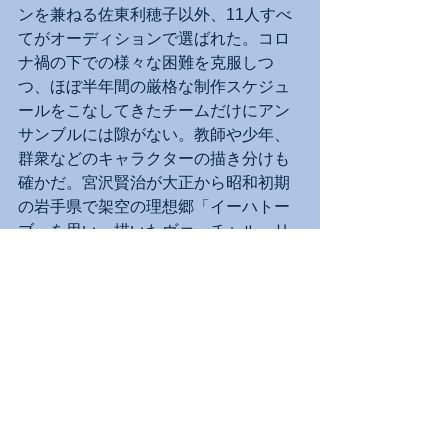
ンを兼ねる佐東利穂子以外、11人すべ
てがオーディションで選ばれた。コロ
ナ禍の下での様々な困難を克服しつ
つ、ほぼ半年間の厳格な制作スケジュ
ールをこなしてきたチームだけにアン
サンブルには隙がない。教師や少年、
群衆などのキャラクターの描き分けも
確かだ。宮沢賢治が大正から昭和初期
の岩手県で架空の理想郷「イーハトー
ブ」を思い、描いたヴァーチャル・リ
アリティ（VR＝仮想現実）の世界が幻
想的ダンスのメディアを介し、新たな
生命の輝きを得た瞬間に立ち会った。
残念なのはコロナ禍や猛暑を反映した
客入りの悪さだったが、観客の反応は
かなり熱く好意的で拍手が延々と続い
た。「コンテンポラリー・ダンスの新
作をファミリー・プログラムに」との
企画自体が非常に挑戦的なので再演を