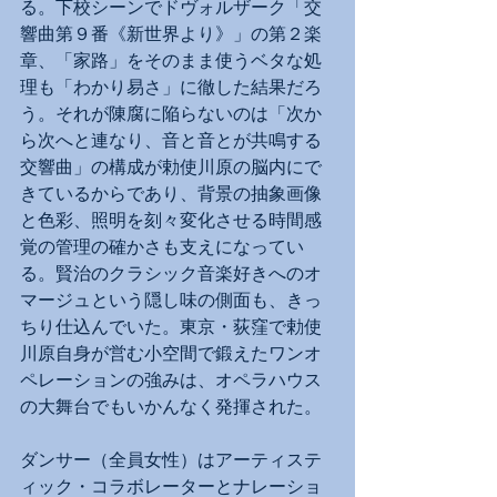
る。下校シーンでドヴォルザーク「交
響曲第９番《新世界より》」の第２楽
章、「家路」をそのまま使うベタな処
理も「わかり易さ」に徹した結果だろ
う。それが陳腐に陥らないのは「次か
ら次へと連なり、音と音とが共鳴する
交響曲」の構成が勅使川原の脳内にで
きているからであり、背景の抽象画像
と色彩、照明を刻々変化させる時間感
覚の管理の確かさも支えになってい
る。賢治のクラシック音楽好きへのオ
マージュという隠し味の側面も、きっ
ちり仕込んでいた。東京・荻窪で勅使
川原自身が営む小空間で鍛えたワンオ
ペレーションの強みは、オペラハウス
の大舞台でもいかんなく発揮された。
ダンサー（全員女性）はアーティステ
ィック・コラボレーターとナレーショ