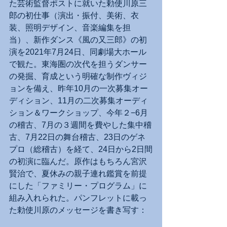
た芸術監督ポストに就いた勅使川原三
郎の初仕事（演出・振付、美術、衣
装、照明デザイン、音楽編集を担
当）、新作ダンス《風の又三郎》の初
演を2021年7月24日、同劇場大ホール
で観た。東海圏の次代を担うダンサー
の発掘、育成という明確な制作ヴィジ
ョンを備え、昨年10月の一次募集オー
ディション、11月の二次募集オーディ
ション＆ワークショップ、今年２−6月
の稽古、7月の３週間を費やした集中稽
古、7月22日の舞台稽古、23日のゲネ
プロ（総稽古）を経て、24日から2日間
の初演に臨んだ。原作はもちろん宮沢
賢治で、夏休みの親子連れ鑑賞を前提
にした「ファミリー・プログラム」に
組み入れられた。パンフレットに載っ
た勅使川原のメッセージを書き写す：