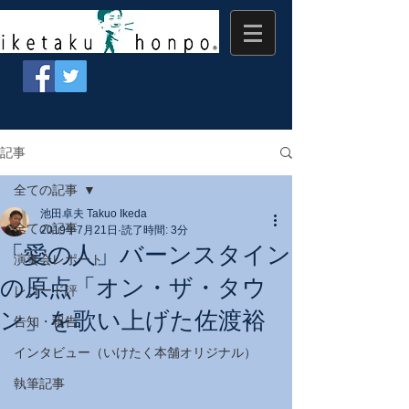
記事
全ての記事
池田卓夫 Takuo Ikeda
全ての記事
2019年7月21日
読了時間: 3分
「愛の人」バーンスタイン
演奏会レポート
の原点「オン・ザ・タウ
レコード評
ン」を歌い上げた佐渡裕
告知・報告
インタビュー（いけたく本舗オリジナル）
執筆記事