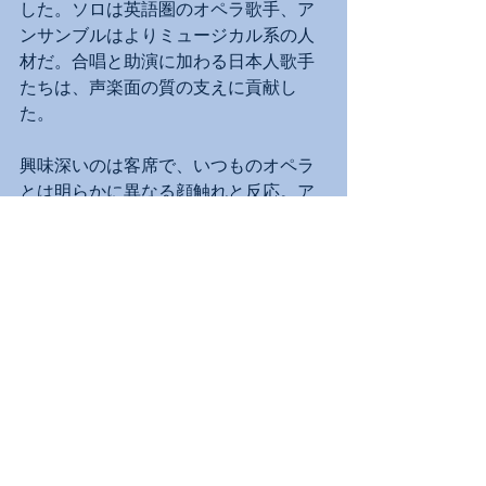
した。ソロは英語圏のオペラ歌手、ア
ンサンブルはよりミュージカル系の人
材だ。合唱と助演に加わる日本人歌手
たちは、声楽面の質の支えに貢献し
た。
興味深いのは客席で、いつものオペラ
とは明らかに異なる顔触れと反応。ア
ンケートに「年にどれくらい、ミュー
ジカルを観ますか？」の一項を追加し
たところ、「10回以上」に印を付ける
人がかなりいるという。またまた、新
しい客層の掘り起こしに成功したよう
だ。
演奏会レポート