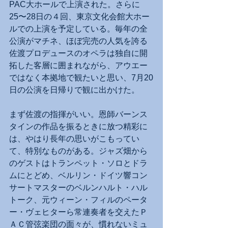
PAC大ホールで上演された。さらに
25〜28日の４回、東京文化会館大ホー
ルでの上演を予定している。毎年の全
公演がマチネ、ほぼ完売の人気を誇る
佐渡プロデュースのオペラは独自に開
拓した客層に囲まれながら、アウエー
ではなく本拠地で観たいと思い、7月20
日の公演を日帰りで観に出かけた。
まず佐渡の指揮がいい。恩師バーンス
タインの作品を振るときに放つ精彩に
は、やはり長年の思いがこもってい
て、特別なものがある。ジャズ畑から
のゲストはトランペット・ソロとドラ
ムにとどめ、ベルリン・ドイツ響コン
サートマスターのベルンハルト・ハル
トーク、元ウィーン・フィルのペータ
ー・ヴェヒターら常連奏者を交えたＰ
ＡＣ管弦楽団の面々が、慣れないミュ