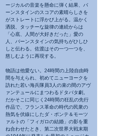
ージカルの音楽を懸命に弾く結果、バ
ーンスタインのスコアの素晴らしさを
がストレートに浮かび上がる。温かく
洒脱、タッチーな旋律の連続からは
「心底、人間が大好きだった」愛の
人、バーンスタインの気持ちがひしひ
しと伝わる。佐渡はその一つ一つを、
慈しむように再現する。
物語は他愛ない。24時間の上陸自由時
間を与えられ、初めてニューヨークを
訪れた若い海兵隊員3人の束の間のアヴ
ァンテュールにまつわるドタバタ劇。
だかそこに同じく24時間の狂乱の先行
作品で、フランス革命の時代の民衆の
熱気を伏線にしたダ・ポンテ＆モーツ
ァルトの「フィガロの結婚」の影を重
ね合わせたとき、第二次世界大戦末期