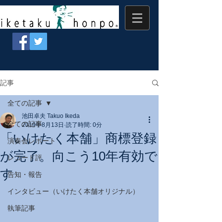
記事
全ての記事
池田卓夫 Takuo Ikeda
全ての記事
2019年8月13日
読了時間: 0分
「いけたく本舗」商標登録
演奏会レポート
が完了。向こう10年有効で
レコード評
す
告知・報告
インタビュー（いけたく本舗オリジナル）
執筆記事